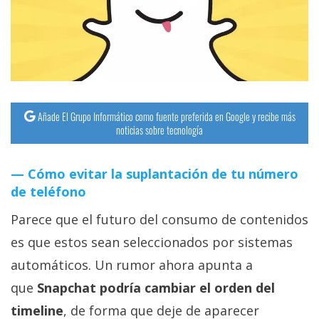
streaming
Operadores
Trucos
y
Añade El Grupo Informático como fuente preferida en Google y recibe más
Tutoriales
noticias sobre tecnología
Ciberseguridad
Cómo evitar la suplantación de tu número
de teléfono
Sistemas
Parece que el futuro del consumo de contenidos
operativos
es que estos sean seleccionados por sistemas
automáticos. Un rumor ahora apunta a
Profesional
que
Snapchat podría cambiar el orden del
+
timeline
, de forma que deje de aparecer