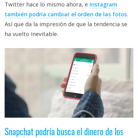
El Grupo
Twitter hace lo mismo ahora, e
Instagram
Informático
(CC) 2006-
también podría cambiar el orden de las fotos
.
2026.
Algunos
Así que da la impresión de que la tendencia se
derechos
reservados
.
ha vuelto inevitable.
Snapchat podría busca el dinero de los