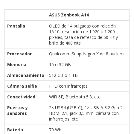
ASUS Zenbook A14
Pantalla
OLED de 14 pulgadas con relación
16:10, resolución de 1.920 × 1.200
píxeles, tasa de refresco de 60 Hz y
brillo de 400 nits
Procesador
Qualcomm Snapdragon X de 8 núcleos
Memoria
16 o 32 GB
Almacenamiento
512 GB o 1 TB
Cámara selfie
FHD con infrarrojos
Conectividad
WiFi 6E, Bluetooth 5.3, etc.
Puertos y
2× USB4 (USB-C), 1× USB-A 3.2 Gen 2,
sensores
HDMI 2.1, jack 3,5 mm; cámara con
infrarrojos, etc.
Batería
70 Wh