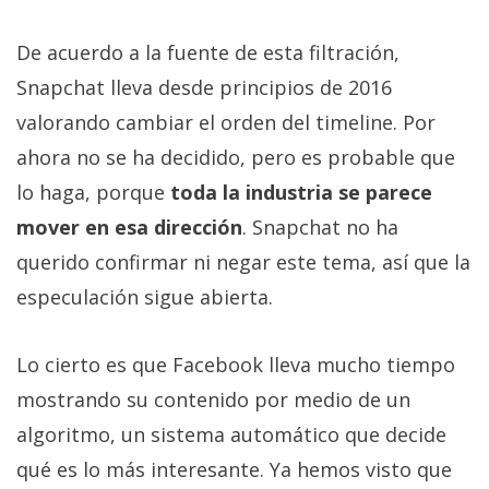
privacidad
/
De acuerdo a la fuente de esta filtración,
Aviso
Snapchat lleva desde principios de 2016
Legal
valorando cambiar el orden del timeline. Por
ahora no se ha decidido, pero es probable que
El medio de
comunicación
lo haga, porque
toda la industria se parece
digital donde
encontrarás
mover en esa dirección
. Snapchat no ha
todas las
querido confirmar ni negar este tema, así que la
noticias sobre
tecnología,
especulación sigue abierta.
móviles,
ordenadores,
apps,
Lo cierto es que Facebook lleva mucho tiempo
informática,
videojuegos,
mostrando su contenido por medio de un
comparativas,
trucos y
algoritmo, un sistema automático que decide
tutoriales.
qué es lo más interesante. Ya hemos visto que