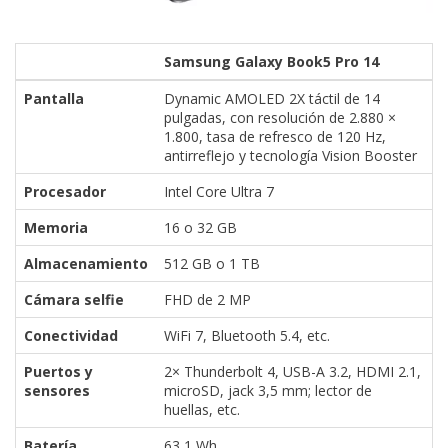
Samsung Galaxy Book5 Pro 14
Pantalla
Dynamic AMOLED 2X táctil de 14
pulgadas, con resolución de 2.880 ×
1.800, tasa de refresco de 120 Hz,
antirreflejo y tecnología Vision Booster
Procesador
Intel Core Ultra 7
Memoria
16 o 32 GB
Almacenamiento
512 GB o 1 TB
Cámara selfie
FHD de 2 MP
Conectividad
WiFi 7, Bluetooth 5.4, etc.
Puertos y
2× Thunderbolt 4, USB-A 3.2, HDMI 2.1,
sensores
microSD, jack 3,5 mm; lector de
huellas, etc.
Batería
63,1 Wh