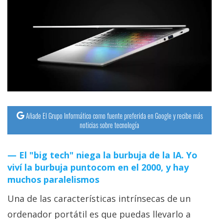
Añade El Grupo Informático como fuente preferida en Google y recibe más
noticias sobre tecnología
El "big tech" niega la burbuja de la IA. Yo
viví la burbuja puntocom en el 2000, y hay
muchos paralelismos
Una de las características intrínsecas de un
ordenador portátil es que puedas llevarlo a