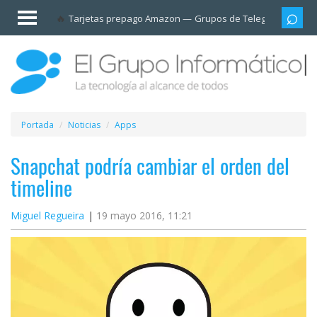
Invitado
Tarjetas prepago Amazon
Grupos de Telegram
Cali
Iniciar
sesión /
Registrarse
Esenciales
Móviles
Portada
Noticias
Apps
Ofertas
Snapchat podría cambiar el orden del
timeline
Apps
Miguel Regueira
19 mayo 2016, 11:21
Redes
sociales
Plataformas