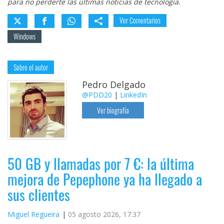
para no perderte las últimas noticias de tecnología.
Ver Comentarios
Windows
Sobre el autor
Pedro Delgado
@PDD20
|
LinkedIn
Ver biografía
50 GB y llamadas por 7 €: la última
mejora de Pepephone ya ha llegado a
sus clientes
Miguel Regueira
05 agosto 2026, 17:37