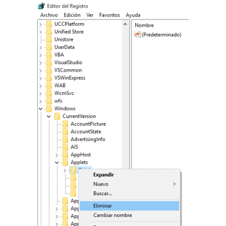
El Grupo
Informático
(CC) 2006-
2026.
Algunos
derechos
reservados
.