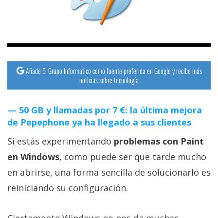
streaming
Operadores
Trucos
y
Añade El Grupo Informático como fuente preferida en Google y recibe más
noticias sobre tecnología
Tutoriales
50 GB y llamadas por 7 €: la última mejora
Ciberseguridad
de Pepephone ya ha llegado a sus clientes
Sistemas
Si estás experimentando
problemas con Paint
operativos
en Windows
, como puede ser que tarde mucho
en abrirse, una forma sencilla de solucionarlo es
Profesional
reiniciando su configuración.
+