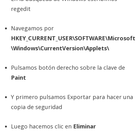
privacidad
regedit
/
Aviso
Legal
Navegamos por
HKEY_CURRENT_USER\SOFTWARE\Microsoft
El medio de
\Windows\CurrentVersion\Applets\
comunicación
digital donde
encontrarás
Pulsamos botón derecho sobre la clave de
todas las
noticias sobre
Paint
tecnología,
móviles,
ordenadores,
Y primero pulsamos Exportar para hacer una
apps,
informática,
copia de seguridad
videojuegos,
comparativas,
trucos y
Luego hacemos clic en
Eliminar
tutoriales.