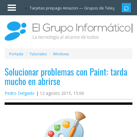
Invitado
Tarjetas prepago Amazon
Grupos de Telegram
Cali
Iniciar
sesión /
Registrarse
Esenciales
Móviles
Portada
Tutoriales
Windows
Ofertas
Solucionar problemas con Paint: tarda
mucho en abrirse
Apps
Pedro Delgado
12 agosto 2015, 15:06
Redes
sociales
Plataformas