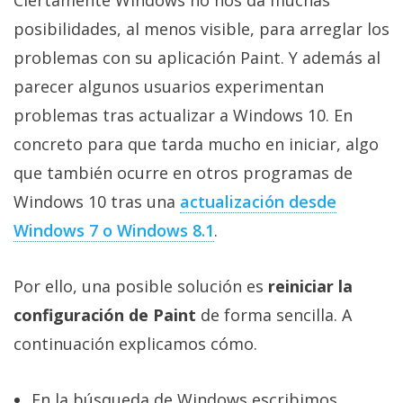
Ciertamente Windows no nos da muchas
Más
posibilidades, al menos visible, para arreglar los
temas
problemas con su aplicación Paint. Y además al
parecer algunos usuarios experimentan
Sorteos
problemas tras actualizar a Windows 10. En
Foros
concreto para que tarda mucho en iniciar, algo
que también ocurre en otros programas de
Contacto
Windows 10 tras una
actualización desde
/
Windows 7 o Windows 8.1
.
Sobre
nosotros
/
Por ello, una posible solución es
reiniciar la
Publicidad
configuración de Paint
de forma sencilla. A
/
continuación explicamos cómo.
Cambiar
opciones
de
En la búsqueda de Windows escribimos