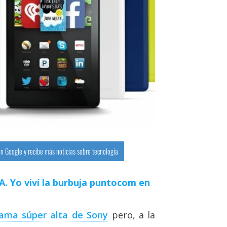
n Google y recibe más noticias sobre tecnología
 IA. Yo viví la burbuja puntocom en
ama súper alta de Sony
pero, a la