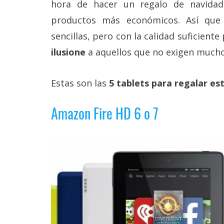
hora de hacer un regalo de navidad
Más
temas
productos más económicos. Así que
sencillas, pero con la calidad suficiente
Sorteos
ilusione
a aquellos que no exigen mucho 
Foros
Estas son las
5 tablets para regalar es
Contacto
Amazon Fire HD 6 o 7
/
Sobre
nosotros
/
Publicidad
/
Cambiar
opciones
de
privacidad
/
Aviso