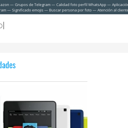
mazon
Grupos de Telegram
Calidad foto perfil WhatsApp
Aplicació
gram
Significado emojis
Buscar persona por foto
Atención al clien
idades