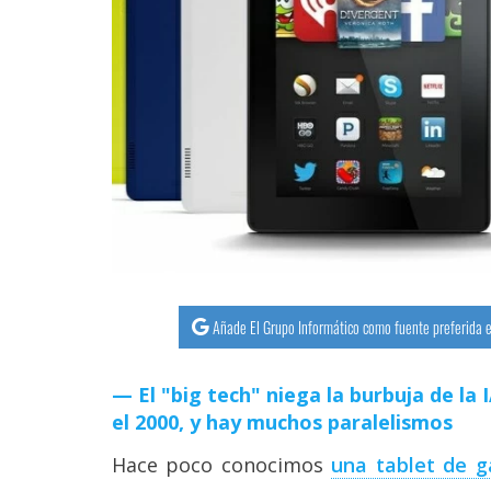
streaming
Operadores
Trucos
y
Tutoriales
Ciberseguridad
Sistemas
Añade El Grupo Informático como fuente preferida e
operativos
El "big tech" niega la burbuja de la
Profesional
el 2000, y hay muchos paralelismos
Hace poco conocimos
una tablet de g
+