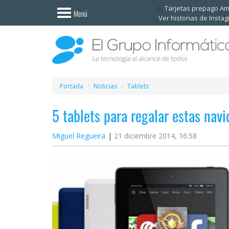
Invitado
Tarjetas prepago A
Menú
Ver historias de Insta
Iniciar
sesión /
Registrarse
Esenciales
Móviles
Portada
Noticias
Tablets
5 tablets para regalar estas nav
Ofertas
Miguel Regueira
21 diciembre 2014, 16:58
Apps
Redes
sociales
Plataformas