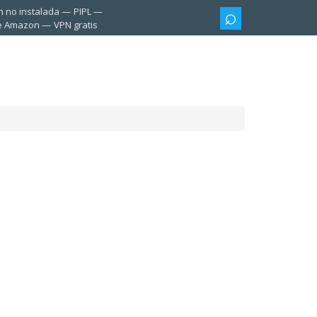
n no instalada
PIPL
te Amazon
VPN gratis