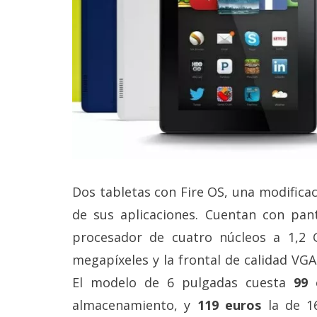
Legal
El medio de
comunicación
digital donde
encontrarás
todas las
noticias sobre
tecnología,
móviles,
ordenadores,
apps,
informática,
Dos tabletas con Fire OS, una modifica
videojuegos,
comparativas,
de sus aplicaciones. Cuentan con pant
trucos y
tutoriales.
procesador de cuatro núcleos a 1,2 
megapíxeles y la frontal de calidad VG
El Grupo
Informático
El modelo de 6 pulgadas cuesta
99 
(CC) 2006-
2026.
Algunos
almacenamiento, y
119 euros
la de 1
derechos