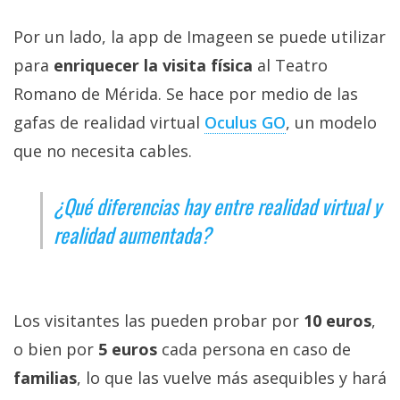
El Grupo
Informático
Por un lado, la app de Imageen se puede utilizar
(CC) 2006-
2026.
Algunos
para
enriquecer la visita física
al Teatro
derechos
reservados
.
Romano de Mérida. Se hace por medio de las
gafas de realidad virtual
Oculus GO
, un modelo
que no necesita cables.
¿Qué diferencias hay entre realidad virtual y
realidad aumentada?
Los visitantes las pueden probar por
10 euros
,
o bien por
5 euros
cada persona en caso de
familias
, lo que las vuelve más asequibles y hará