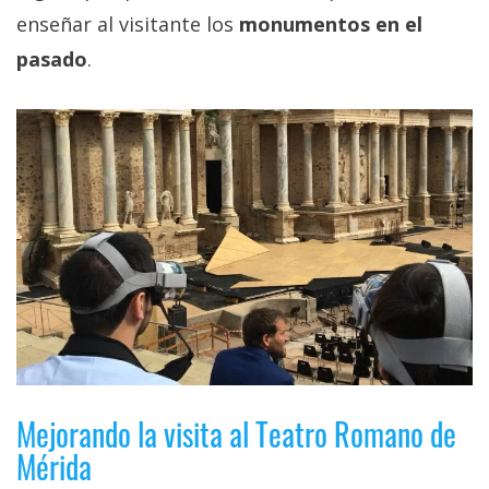
privacidad
enseñar al visitante los
monumentos en el
/
pasado
.
Aviso
Legal
El medio de
comunicación
digital donde
encontrarás
todas las
noticias sobre
tecnología,
móviles,
ordenadores,
apps,
informática,
videojuegos,
comparativas,
Mejorando la visita al Teatro Romano de
trucos y
tutoriales.
Mérida