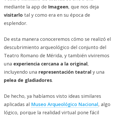
Más
mediante la app de
Imageen
, que nos deja
temas
visitarlo
tal y como era en su época de
esplendor.
Sorteos
De esta manera conoceremos cómo se realizó el
Foros
descubrimiento arqueológico del conjunto del
Contacto
Teatro Romano de Mérida, y también viviremos
/
una
experiencia cercana a la original
,
Sobre
incluyendo una
representación teatral
y una
nosotros
pelea de gladiadores
.
/
Publicidad
/
De hecho, ya habíamos visto ideas similares
Cambiar
aplicadas al
Museo Arqueológico Nacional
, algo
opciones
de
lógico, porque la realidad virtual pone fácil