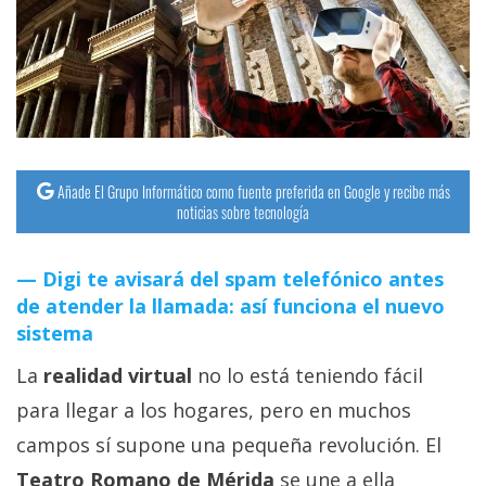
streaming
Operadores
Trucos
y
Tutoriales
Añade El Grupo Informático como fuente preferida en Google y recibe más
noticias sobre tecnología
Ciberseguridad
Digi te avisará del spam telefónico antes
de atender la llamada: así funciona el nuevo
Sistemas
sistema
operativos
La
realidad virtual
no lo está teniendo fácil
Profesional
para llegar a los hogares, pero en muchos
campos sí supone una pequeña revolución. El
+
Teatro Romano de Mérida
se une a ella