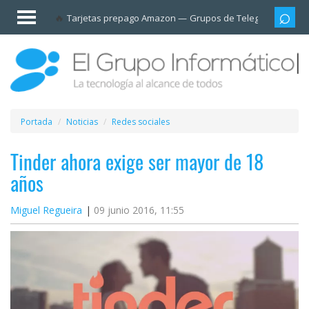
Invitado
Tarjetas prepago Amazon
Grupos de Telegram
Cali
Iniciar
sesión /
Registrarse
Esenciales
Móviles
Portada
Noticias
Redes sociales
Ofertas
Tinder ahora exige ser mayor de 18
años
Apps
Miguel Regueira
09 junio 2016, 11:55
Redes
sociales
Plataformas