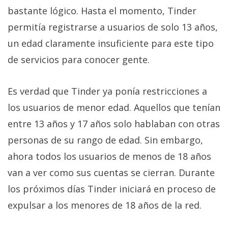
Más
bastante lógico. Hasta el momento, Tinder
temas
permitía registrarse a usuarios de solo 13 años,
un edad claramente insuficiente para este tipo
Sorteos
de servicios para conocer gente.
Foros
Es verdad que Tinder ya ponía restricciones a
los usuarios de menor edad. Aquellos que tenían
Contacto
/
entre 13 años y 17 años solo hablaban con otras
Sobre
personas de su rango de edad. Sin embargo,
nosotros
ahora todos los usuarios de menos de 18 años
/
Publicidad
van a ver como sus cuentas se cierran. Durante
/
los próximos días Tinder iniciará en proceso de
Cambiar
expulsar a los menores de 18 años de la red.
opciones
de