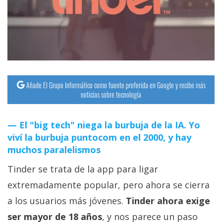
streaming
Operadores
Trucos
y
Tutoriales
Añade El Grupo Informático como fuente preferida en Google y recibe más
noticias sobre tecnología
Ciberseguridad
El "big tech" niega la burbuja de la IA. Yo
viví la burbuja puntocom en el 2000, y hay
Sistemas
muchos paralelismos
operativos
Tinder se trata de la app para ligar
Profesional
extremadamente popular, pero ahora se cierra
a los usuarios más jóvenes.
Tinder ahora exige
+
ser mayor de 18 años
, y nos parece un paso