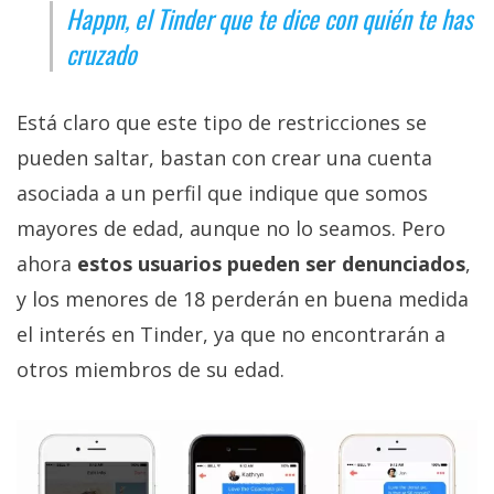
Happn, el Tinder que te dice con quién te has
privacidad
/
cruzado
Aviso
Legal
Está claro que este tipo de restricciones se
pueden saltar, bastan con crear una cuenta
El medio de
comunicación
asociada a un perfil que indique que somos
digital donde
encontrarás
mayores de edad, aunque no lo seamos. Pero
todas las
ahora
estos usuarios pueden ser denunciados
,
noticias sobre
tecnología,
y los menores de 18 perderán en buena medida
móviles,
ordenadores,
el interés en Tinder, ya que no encontrarán a
apps,
otros miembros de su edad.
informática,
videojuegos,
comparativas,
trucos y
tutoriales.