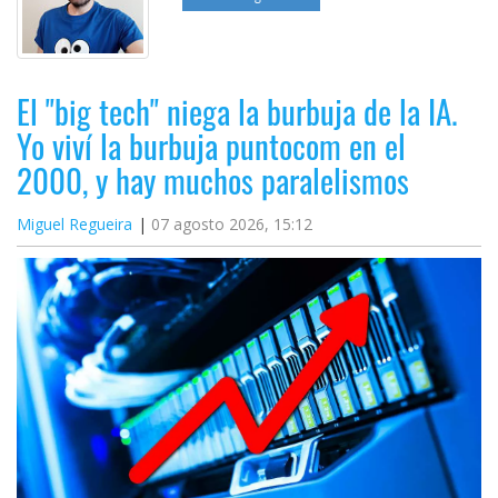
El "big tech" niega la burbuja de la IA.
Yo viví la burbuja puntocom en el
2000, y hay muchos paralelismos
Miguel Regueira
07 agosto 2026, 15:12