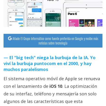
streaming
Operadores
Trucos
y
Añade El Grupo Informático como fuente preferida en Google y recibe más
Tutoriales
noticias sobre tecnología
Ciberseguridad
El "big tech" niega la burbuja de la IA. Yo
viví la burbuja puntocom en el 2000, y hay
Sistemas
muchos paralelismos
operativos
El sistema operativo móvil de Apple se renueva
con el lanzamiento de
iOS 10
. La optimización
Profesional
de su interfaz, teléfono y mensajería son solo
algunos de las características que esta
+