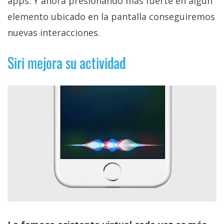
apps. Y ahora presionando más fuerte en algún
El Grupo
Informático
elemento ubicado en la pantalla conseguiremos
(CC) 2006-
2026.
Algunos
nuevas interacciones.
derechos
reservados
.
Siri mejora su actividad