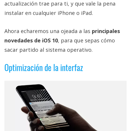
Más
actualización trae para ti, y que vale la pena
temas
instalar en cualquier iPhone o iPad.
Sorteos
Ahora echaremos una ojeada a las
principales
novedades de iOS 10
, para que sepas cómo
Foros
sacar partido al sistema operativo.
Contacto
Optimización de la interfaz
/
Sobre
nosotros
/
Publicidad
/
Cambiar
opciones
de