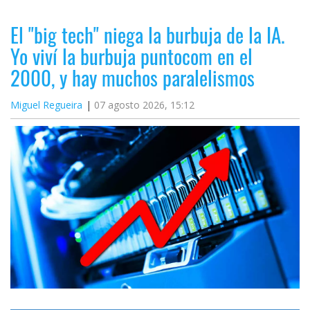
El "big tech" niega la burbuja de la IA.
Yo viví la burbuja puntocom en el
2000, y hay muchos paralelismos
Miguel Regueira
07 agosto 2026, 15:12