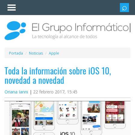
Invitado
Iniciar
sesión /
Registrarse
Esenciales
Móviles
Portada
Noticias
Apple
Ofertas
Toda la información sobre iOS 10,
novedad a novedad
Apps
Oriana Ianni
22 febrero 2017, 15:45
Redes
sociales
Plataformas