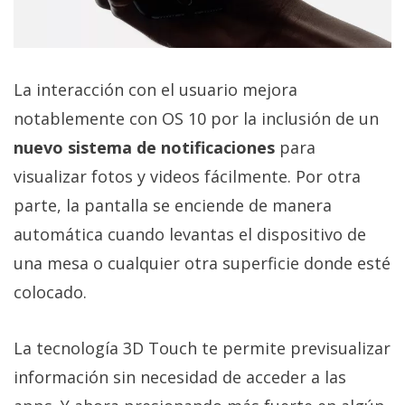
privacidad
/
Aviso
Legal
La interacción con el usuario mejora
notablemente con OS 10 por la inclusión de un
El medio de
nuevo sistema de notificaciones
para
comunicación
digital donde
visualizar fotos y videos fácilmente. Por otra
encontrarás
todas las
parte, la pantalla se enciende de manera
noticias sobre
automática cuando levantas el dispositivo de
tecnología,
móviles,
una mesa o cualquier otra superficie donde esté
ordenadores,
apps,
colocado.
informática,
videojuegos,
comparativas,
La tecnología 3D Touch te permite previsualizar
trucos y
tutoriales.
información sin necesidad de acceder a las