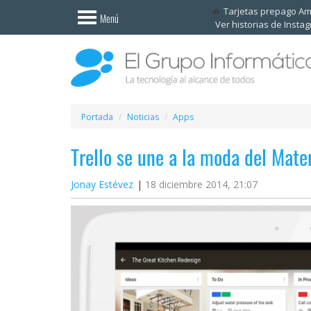
Invitado
Tarjetas prepago A
Menú
Ver historias de Insta
Iniciar
sesión /
Registrarse
Esenciales
Móviles
Portada
Noticias
Apps
Trello se une a la moda del Mate
Ofertas
Jonay Estévez
18 diciembre 2014, 21:07
Apps
Redes
sociales
Plataformas