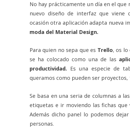
Más
No hay prácticamente un día en el que
temas
nuevo diseño de interfaz que viene
ocasión otra aplicación adapta nueva 
Sorteos
moda del Material Design.
Foros
Para quien no sepa que es
Trello
, os l
se ha colocado como una de las
apl
Contacto
/
productividad.
Es una especie de ta
Sobre
queramos como pueden ser proyectos, t
nosotros
/
Publicidad
/
Se basa en una seria de columnas a la
Cambiar
etiquetas e ir moviendo las fichas que
opciones
de
Además dicho panel lo podemos dejar 
privacidad
/
personas.
Aviso