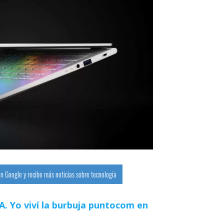
n Google y recibe más noticias sobre tecnología
 IA. Yo viví la burbuja puntocom en