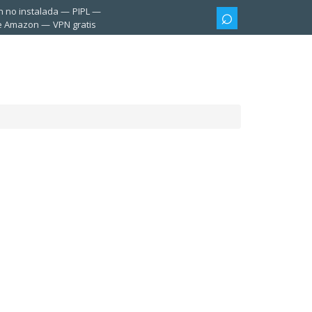
n no instalada
PIPL
te Amazon
VPN gratis