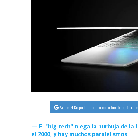
Añade El Grupo Informático como fuente preferida e
El "big tech" niega la burbuja de la
el 2000, y hay muchos paralelismos