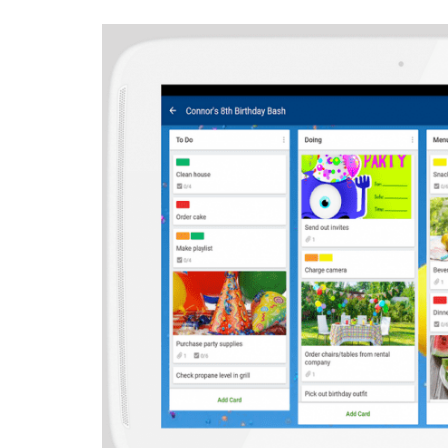
Legal
El medio de
comunicación
digital donde
encontrarás
todas las
noticias sobre
tecnología,
móviles,
ordenadores,
apps,
informática,
videojuegos,
comparativas,
trucos y
tutoriales.
El Grupo
Informático
(CC) 2006-
2026.
Algunos
derechos