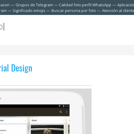
mazon
Grupos de Telegram
Calidad foto perfil WhatsApp
Aplicació
gram
Significado emojis
Buscar persona por foto
Atención al clien
rial Design