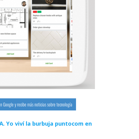
n Google y recibe más noticias sobre tecnología
 IA. Yo viví la burbuja puntocom en