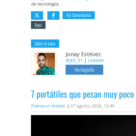
de tecnología.
Ver Comentarios
Apps
Sobre el autor
Jonay Estévez
@JEG_91
|
LinkedIn
Ver biografía
7 portátiles que pesan muy poco
Francisco Vicente
07 agosto 2026, 12:49