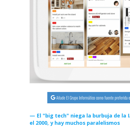
streaming
Operadores
Trucos
y
Tutoriales
Ciberseguridad
Sistemas
operativos
Añade El Grupo Informático como fuente preferida e
Profesional
El "big tech" niega la burbuja de la
el 2000, y hay muchos paralelismos
+