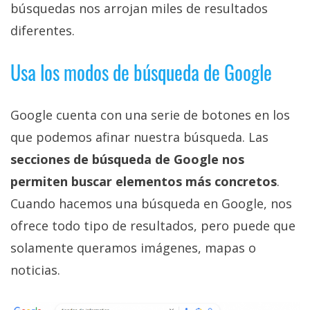
búsquedas nos arrojan miles de resultados
privacidad
/
diferentes.
Aviso
Legal
Usa los modos de búsqueda de Google
El medio de
Google cuenta con una serie de botones en los
comunicación
digital donde
que podemos afinar nuestra búsqueda. Las
encontrarás
todas las
secciones de búsqueda de Google nos
noticias sobre
permiten buscar elementos más concretos
.
tecnología,
móviles,
Cuando hacemos una búsqueda en Google, nos
ordenadores,
apps,
ofrece todo tipo de resultados, pero puede que
informática,
solamente queramos imágenes, mapas o
videojuegos,
comparativas,
noticias.
trucos y
tutoriales.