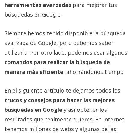
Más
herramientas avanzadas
para mejorar tus
temas
búsquedas en Google.
Sorteos
Siempre hemos tenido disponible la búsqueda
avanzada de Google, pero debemos saber
Foros
utilizarla. Por otro lado, podemos usar algunos
comandos para realizar la búsqueda de
Contacto
/
manera más eficiente
, ahorrándonos tiempo.
Sobre
nosotros
En el siguiente artículo te dejamos todos los
/
trucos y consejos para hacer las mejores
Publicidad
/
búsquedas en Google
y así obtener los
Cambiar
resultados que realmente quieres. En Internet
opciones
tenemos millones de webs y algunas de las
de