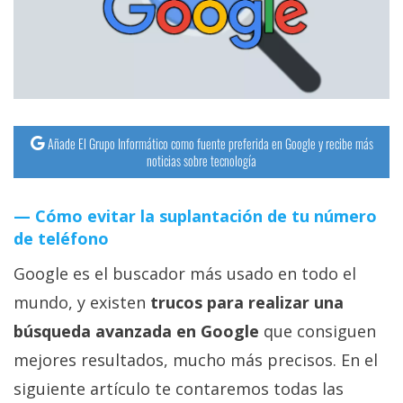
streaming
Operadores
Trucos
y
Añade El Grupo Informático como fuente preferida en Google y recibe más
Tutoriales
noticias sobre tecnología
Ciberseguridad
Cómo evitar la suplantación de tu número
de teléfono
Sistemas
Google es el buscador más usado en todo el
operativos
mundo, y existen
trucos para realizar una
búsqueda avanzada en Google
que consiguen
Profesional
mejores resultados, mucho más precisos. En el
+
siguiente artículo te contaremos todas las