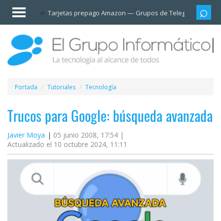
Invitado
Tarjetas prepago Amazon
Grupos de Telegram
Cali
Iniciar
sesión /
Registrarse
Esenciales
Móviles
Portada
Tutoriales
Tecnología
Ofertas
Trucos para Google: búsqueda avanzada
Javier Moya
05 junio 2008, 17:54 |
Apps
Actualizado el 10 octubre 2024, 11:11
Redes
sociales
Plataformas