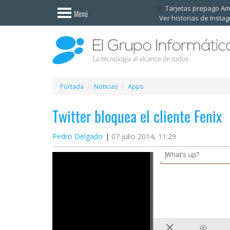
Invitado
Tarjetas prepago A
Menú
Ver historias de Insta
Iniciar
sesión /
Registrarse
Esenciales
Móviles
Portada
Noticias
Apps
Twitter bloquea el cliente Fenix
Ofertas
Pedro Delgado
07 julio 2014, 11:29
Apps
Redes
sociales
Plataformas