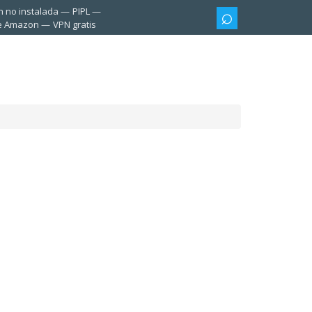
n no instalada
PIPL
te Amazon
VPN gratis