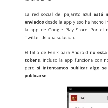
Más
temas
La red social del pajarito azul
está 
enviados
desde la app y eso ha hecho in
Sorteos
la app de Google Play Store. Por el
Twitter dé una solución.
Foros
Contacto
El fallo de Fenix para Android
no está
/
tokens
. Incluso la app funciona con n
Sobre
nosotros
pero
si intentamos publicar algo 
/
Publicidad
publicarse
.
/
Cambiar
opciones
de
privacidad
/
Aviso