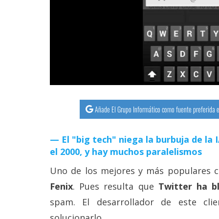
streaming
Operadores
Trucos
y
Tutoriales
Añade El Grupo Informático como fuente preferida e
Ciberseguridad
El "big tech" niega la burbuja de la
Sistemas
el 2000, y hay muchos paralelismos
operativos
Uno de los mejores y más populares cl
Profesional
Fenix
. Pues resulta que
Twitter ha b
spam. El desarrollador de este cl
+
solucionarlo.