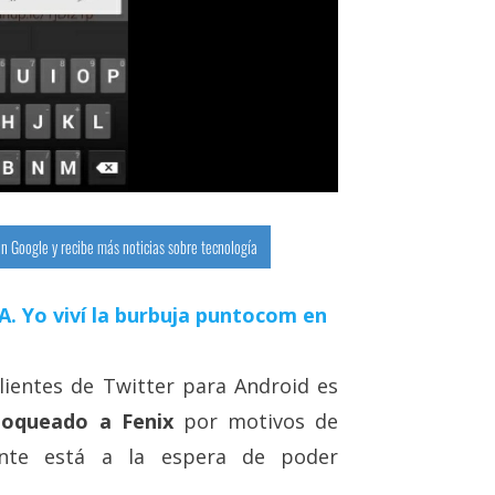
n Google y recibe más noticias sobre tecnología
 IA. Yo viví la burbuja puntocom en
ientes de Twitter para Android es
loqueado a Fenix
por motivos de
iente está a la espera de poder