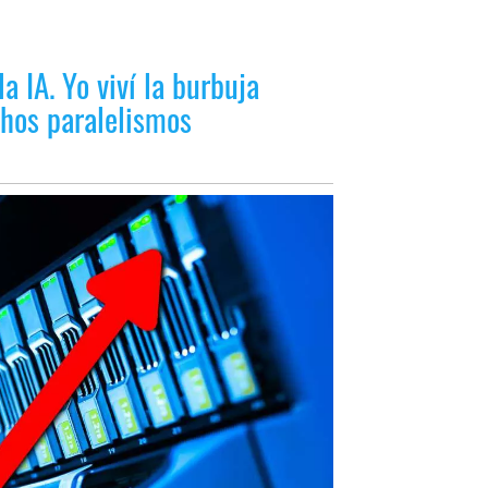
la IA. Yo viví la burbuja
hos paralelismos