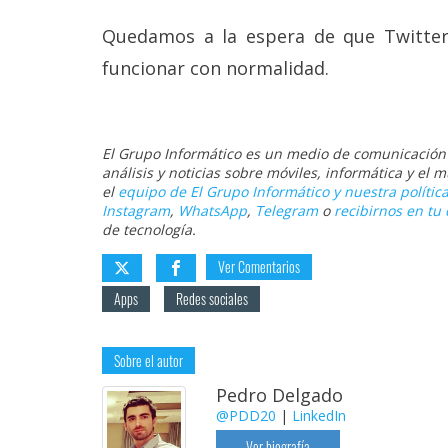
Quedamos a la espera de que Twitte
funcionar con normalidad.
El Grupo Informático es un medio de comunicación d
análisis y noticias sobre móviles, informática y el
el
equipo de El Grupo Informático y nuestra política
Instagram
,
WhatsApp
,
Telegram
o
recibirnos en tu 
de tecnología.
Ver Comentarios
Apps
Redes sociales
Sobre el autor
Pedro Delgado
@PDD20
|
LinkedIn
Ver biografía