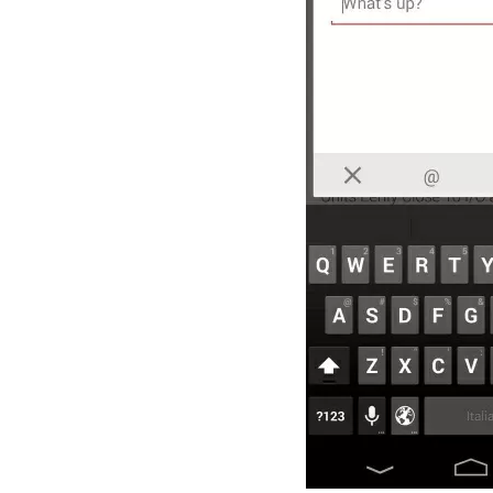
Legal
El medio de
comunicación
digital donde
encontrarás
todas las
noticias sobre
tecnología,
móviles,
ordenadores,
apps,
informática,
videojuegos,
comparativas,
trucos y
tutoriales.
El Grupo
Informático
(CC) 2006-
2026.
Algunos
derechos