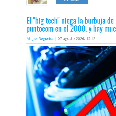
El "big tech" niega la burbuja de 
puntocom en el 2000, y hay muc
Miguel Regueira
07 agosto 2026, 15:12