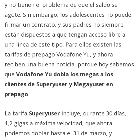
Más
y no tienen el problema de que el saldo se
temas
agote. Sin embargo, los adolescentes no puede
firmar un contrato, y sus padres no siempre
Sorteos
están dispuestos a que tengan acceso libre a
una línea de este tipo. Para ellos existen las
Foros
tarifas de prepago Vodafone Yu, y ahora
reciben una buena noticia, porque hoy sabemos
Contacto
/
que
Vodafone Yu dobla los megas a los
Sobre
clientes de Superyuser y Megayuser en
nosotros
prepago
.
/
Publicidad
/
La tarifa
Superyuser
incluye, durante 30 días,
Cambiar
1,2 gigas a máxima velocidad, que ahora
opciones
podemos doblar hasta el 31 de marzo, y
de