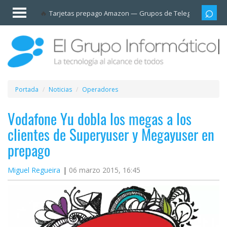
Invitado
Tarjetas prepago Amazon
Grupos de Telegram
Cali
Iniciar
sesión /
Registrarse
Esenciales
Móviles
Portada
Noticias
Operadores
Ofertas
Vodafone Yu dobla los megas a los
clientes de Superyuser y Megayuser en
Apps
prepago
Redes
Miguel Regueira
06 marzo 2015, 16:45
sociales
Plataformas