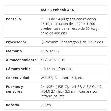
ASUS Zenbook A14
Pantalla
OLED de 14 pulgadas con relación
16:10, resolución de 1.920 × 1.200
píxeles, tasa de refresco de 60 Hz y
brillo de 400 nits
Procesador
Qualcomm Snapdragon X de 8 núcleos
Memoria
16 o 32 GB
Almacenamiento
512 GB o 1 TB
Cámara selfie
FHD con infrarrojos
Conectividad
WiFi 6E, Bluetooth 5.3, etc.
Puertos y
2× USB4 (USB-C), 1× USB-A 3.2 Gen 2,
sensores
HDMI 2.1, jack 3,5 mm; cámara con
infrarrojos, etc.
Batería
70 Wh