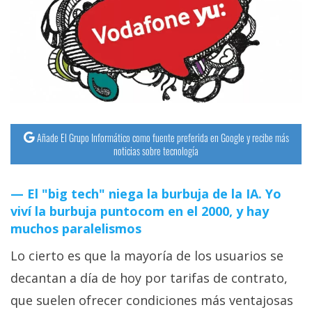
streaming
Operadores
Trucos
y
Tutoriales
Añade El Grupo Informático como fuente preferida en Google y recibe más
noticias sobre tecnología
Ciberseguridad
El "big tech" niega la burbuja de la IA. Yo
Sistemas
viví la burbuja puntocom en el 2000, y hay
operativos
muchos paralelismos
Lo cierto es que la mayoría de los usuarios se
Profesional
decantan a día de hoy por tarifas de contrato,
+
que suelen ofrecer condiciones más ventajosas