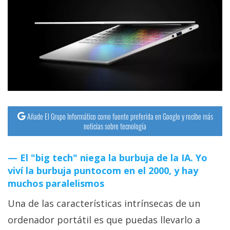
Añade El Grupo Informático como fuente preferida en Google y recibe más
noticias sobre tecnología
El "big tech" niega la burbuja de la IA. Yo
viví la burbuja puntocom en el 2000, y hay
muchos paralelismos
Una de las características intrínsecas de un
ordenador portátil es que puedas llevarlo a