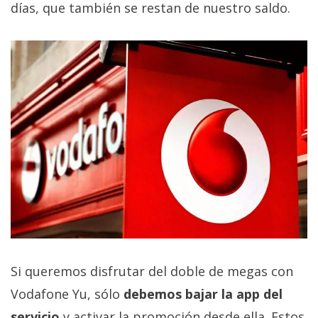
El Grupo
días, que también se restan de nuestro saldo.
Informático
(CC) 2006-
2026.
Algunos
derechos
reservados
.
Si queremos disfrutar del doble de megas con
Vodafone Yu, sólo
debemos bajar la app del
servicio
y activar la promoción desde ella. Estos