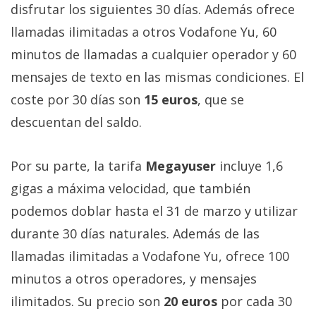
disfrutar los siguientes 30 días. Además ofrece
privacidad
/
llamadas ilimitadas a otros Vodafone Yu, 60
Aviso
minutos de llamadas a cualquier operador y 60
Legal
mensajes de texto en las mismas condiciones. El
coste por 30 días son
15 euros
, que se
El medio de
comunicación
descuentan del saldo.
digital donde
encontrarás
todas las
Por su parte, la tarifa
Megayuser
incluye 1,6
noticias sobre
tecnología,
gigas a máxima velocidad, que también
móviles,
podemos doblar hasta el 31 de marzo y utilizar
ordenadores,
apps,
durante 30 días naturales. Además de las
informática,
videojuegos,
llamadas ilimitadas a Vodafone Yu, ofrece 100
comparativas,
minutos a otros operadores, y mensajes
trucos y
tutoriales.
ilimitados. Su precio son
20 euros
por cada 30