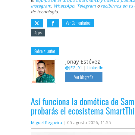
el
equipo de El Grupo Informático y nuestra política
Instagram
,
WhatsApp
,
Telegram
o
recibirnos en tu 
de tecnología.
Ver Comentarios
Apps
Sobre el autor
Jonay Estévez
@JEG_91
|
LinkedIn
Ver biografía
Así funciona la domótica de Sam
probarás el ecosistema SmartThi
Miguel Regueira
05 agosto 2026, 11:55