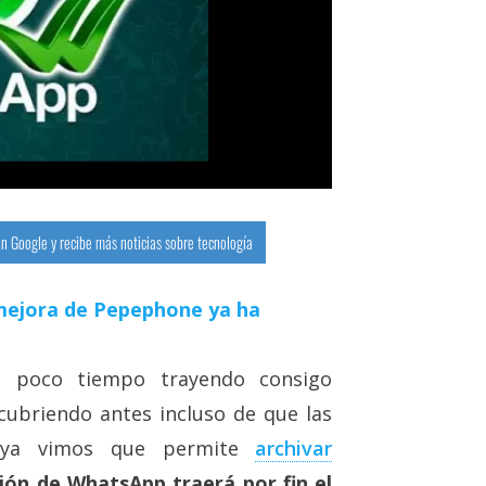
n Google y recibe más noticias sobre tecnología
a mejora de Pepephone ya ha
da poco tiempo trayendo consigo
ubriendo antes incluso de que las
en ya vimos que permite
archivar
ión de WhatsApp traerá por fin el