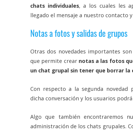
Legal
chats individuales
, a los cuales les 
llegado el mensaje a nuestro contacto y 
El medio de
comunicación
Notas a fotos y salidas de grupos
digital donde
encontrarás
todas las
noticias sobre
Otras dos novedades importantes son 
tecnología,
móviles,
que permite crear
notas a las fotos q
ordenadores,
un chat grupal sin tener que borrar la
apps,
informática,
videojuegos,
comparativas,
Con respecto a la segunda novedad pe
trucos y
dicha conversación y los usuarios podrá
tutoriales.
El Grupo
Informático
Algo que también encontraremos nu
(CC) 2006-
administración de los chats grupales. C
2026.
Algunos
derechos