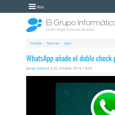
Invitado
Menú
Iniciar
sesión /
Registrarse
Esenciales
Móviles
Portada
Noticias
Apps
WhatsApp añade el doble check p
Ofertas
Jonay Estévez
02 octubre 2014, 14:54
Apps
Redes
sociales
Plataformas