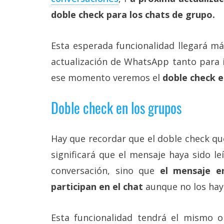
Más
doble check para los chats de grupo.
temas
Esta esperada funcionalidad llegará m
Sorteos
actualización de WhatsApp tanto para 
ese momento veremos el
doble check e
Foros
Doble check en los grupos
Contacto
/
Sobre
nosotros
Hay que recordar que el doble check qu
/
Publicidad
significará que el mensaje haya sido le
/
conversación, sino que
el mensaje e
Cambiar
opciones
participan en el chat
aunque no los haya
de
privacidad
/
Esta funcionalidad tendrá el mismo o
Aviso