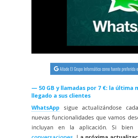
streaming
Operadores
Trucos
y
Tutoriales
Añade El Grupo Informático como fuente preferida e
Ciberseguridad
50 GB y llamadas por 7 €: la últim
Sistemas
llegado a sus clientes
operativos
WhatsApp
sigue actualizándose ca
Profesional
nuevas funcionalidades que vamos desc
incluyan en la aplicación. Si bi
+
conversaciones
, l
a próxima actualizac