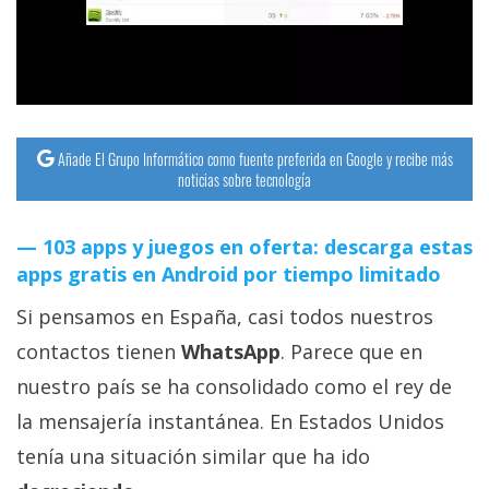
streaming
Operadores
Trucos
y
Añade El Grupo Informático como fuente preferida en Google y recibe más
noticias sobre tecnología
Tutoriales
103 apps y juegos en oferta: descarga estas
Ciberseguridad
apps gratis en Android por tiempo limitado
Sistemas
Si pensamos en España, casi todos nuestros
operativos
contactos tienen
WhatsApp
. Parece que en
nuestro país se ha consolidado como el rey de
Profesional
la mensajería instantánea. En Estados Unidos
tenía una situación similar que ha ido
+