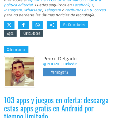
política editorial
. Puedes seguirnos en
Facebook
,
X
,
Instagram
,
WhatsApp
,
Telegram
o
recibirnos en tu correo
para no perderte las últimas noticias de tecnología.
Ver Comentarios
Apps
Curiosidades
Sobre el autor
Pedro Delgado
@PDD20
|
LinkedIn
Ver biografía
103 apps y juegos en oferta: descarga
estas apps gratis en Android por
tiempo limitado