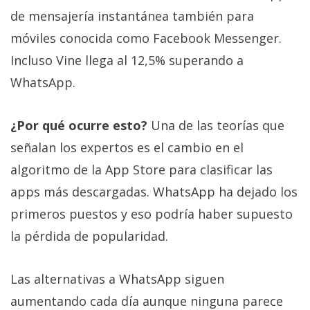
privacidad
de mensajería instantánea también para
/
móviles conocida como Facebook Messenger.
Aviso
Incluso Vine llega al 12,5% superando a
Legal
WhatsApp.
El medio de
comunicación
¿Por qué ocurre esto?
Una de las teorías que
digital donde
encontrarás
señalan los expertos es el cambio en el
todas las
algoritmo de la App Store para clasificar las
noticias sobre
tecnología,
apps más descargadas. WhatsApp ha dejado los
móviles,
ordenadores,
primeros puestos y eso podría haber supuesto
apps,
informática,
la pérdida de popularidad.
videojuegos,
comparativas,
trucos y
Las alternativas a WhatsApp siguen
tutoriales.
aumentando cada día aunque ninguna parece