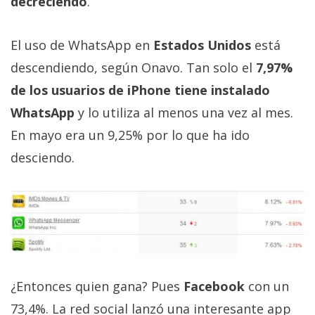
decreciendo
.
Más
temas
El uso de WhatsApp en
Estados Unidos
está
descendiendo, según Onavo. Tan solo el
7,97%
Sorteos
de los usuarios de iPhone tiene instalado
Foros
WhatsApp
y lo utiliza al menos una vez al mes.
En mayo era un 9,25% por lo que ha ido
Contacto
desciendo.
/
Sobre
nosotros
/
Publicidad
/
Cambiar
¿Entonces quien gana? Pues
Facebook
con un
opciones
de
73,4%. La red social lanzó una interesante app