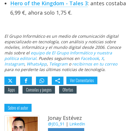
Hero of the Kingdom - Tales 3
: antes costaba
6,99 €, ahora solo 1,75 €.
El Grupo Informático es un medio de comunicación digital
especializado en tecnología, con análisis y noticias sobre
móviles, informática y el mundo digital desde 2006. Conoce
más sobre el
equipo de El Grupo Informático y nuestra
política editorial
. Puedes seguirnos en
Facebook
,
X
,
Instagram
,
WhatsApp
,
Telegram
o
recibirnos en tu correo
para no perderte las últimas noticias de tecnología.
Ver Comentarios
Apps
Consolas y juegos
Ofertas
Sobre el autor
Jonay Estévez
@JEG_91
|
LinkedIn