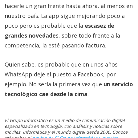
El Grupo
hacerle un gran frente hasta ahora, al menos en
Informático
(CC) 2006-
nuestro país. La app sigue mejorando poco a
2026.
Algunos
derechos
poco pero es probable que la
escasez de
reservados
.
grandes novedade
s, sobre todo frente a la
competencia, la esté pasando factura.
Quien sabe, es probable que en unos años
WhatsApp deje el puesto a Facebook, por
ejemplo. No sería la primera vez que
un servicio
tecnológico cae desde la cima
.
El Grupo Informático es un medio de comunicación digital
especializado en tecnología, con análisis y noticias sobre
móviles, informática y el mundo digital desde 2006. Conoce
más sobre el
equipo de El Grupo Informático y nuestra