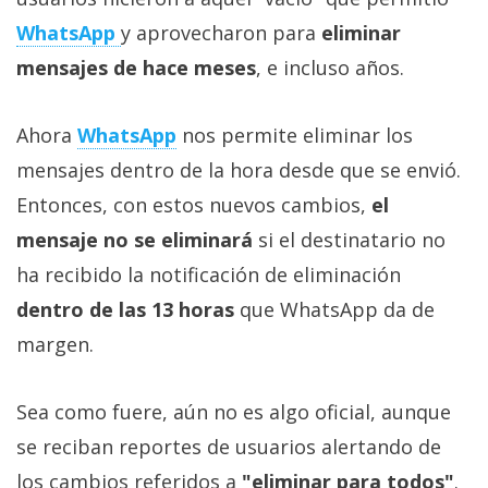
El Grupo
Informático
WhatsApp
y aprovecharon para
eliminar
(CC) 2006-
mensajes de hace meses
, e incluso años.
2026.
Algunos
derechos
reservados
.
Ahora
WhatsApp
nos permite eliminar los
mensajes dentro de la hora desde que se envió.
Entonces, con estos nuevos cambios,
el
mensaje no se eliminará
si el destinatario no
ha recibido la notificación de eliminación
dentro de las 13 horas
que WhatsApp da de
margen.
Sea como fuere, aún no es algo oficial, aunque
se reciban reportes de usuarios alertando de
los cambios referidos a
"eliminar para todos"
.