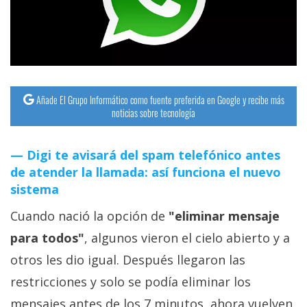
streaming
Operadores
Trucos
y
Añade El Grupo Informático como fuente preferida en Google y recibe más
noticias sobre tecnología
Tutoriales
Digi te avisará del spam telefónico antes
Ciberseguridad
de atender la llamada: así funciona el nuevo
sistema
Sistemas
Cuando nació la opción de
"eliminar mensaje
operativos
para todos"
, algunos vieron el cielo abierto y a
Profesional
otros les dio igual. Después llegaron las
restricciones y solo se podía eliminar los
+
mensajes antes de los 7 minutos, ahora vuelven