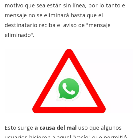
privacidad
motivo que sea están sin línea, por lo tanto el
/
mensaje no se eliminará hasta que el
Aviso
destinatario reciba el aviso de "mensaje
Legal
eliminado".
El medio de
comunicación
digital donde
encontrarás
todas las
noticias sobre
tecnología,
móviles,
ordenadores,
apps,
informática,
videojuegos,
comparativas,
trucos y
Esto surge
a causa del mal
uso que algunos
tutoriales.
usuarios hicieron a aquel "vacío" que permitió