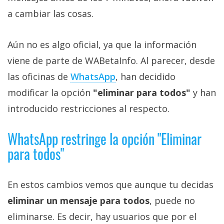
Más
a cambiar las cosas.
temas
Aún no es algo oficial, ya que la información
Sorteos
viene de parte de WABetaInfo. Al parecer, desde
las oficinas de
WhatsApp
, han decidido
Foros
modificar la opción
"eliminar para todos"
y han
Contacto
introducido restricciones al respecto.
/
Sobre
WhatsApp restringe la opción "Eliminar
nosotros
para todos"
/
Publicidad
/
En estos cambios vemos que aunque tu decidas
Cambiar
eliminar un mensaje para todos
, puede no
opciones
eliminarse. Es decir, hay usuarios que por el
de