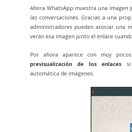
Más
Ahora WhatsApp muestra una imagen ju
temas
las conversaciones. Gracias a una prop
administradores pueden asociar una im
Sorteos
verán esa imagen junto el enlace cuando
Foros
Por ahora aparece con muy pocos 
Contacto
previsualización de los enlaces
si 
/
automática de imágenes.
Sobre
nosotros
/
Publicidad
/
Cambiar
opciones
de
privacidad
/
Aviso