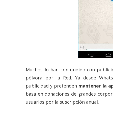
Legal
El medio de
comunicación
digital donde
encontrarás
todas las
noticias sobre
tecnología,
móviles,
ordenadores,
apps,
informática,
videojuegos,
Muchos lo han confundido con publici
comparativas,
pólvora por la Red. Ya desde What
trucos y
tutoriales.
publicidad y pretenden
mantener la ap
El Grupo
basa en donaciones de grandes corpora
Informático
usuarios por la suscripción anual.
(CC) 2006-
2026.
Algunos
derechos