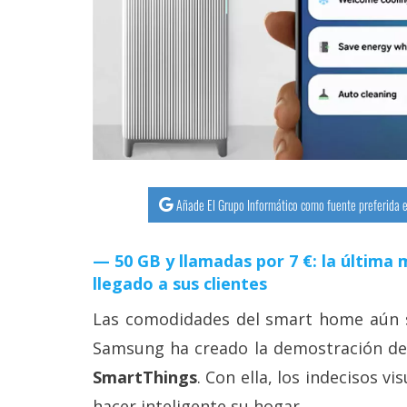
Añade El Grupo Informático como fuente preferida e
50 GB y llamadas por 7 €: la últim
llegado a sus clientes
Las comodidades del smart home aún s
Samsung ha creado la demostración d
SmartThings
. Con ella, los indecisos v
hacer inteligente su hogar.