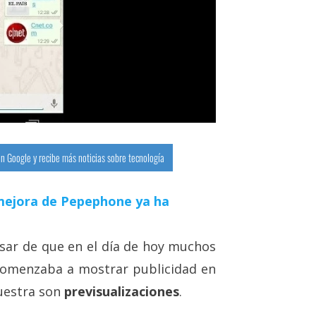
n Google y recibe más noticias sobre tecnología
a mejora de Pepephone ya ha
esar de que en el día de hoy muchos
omenzaba a mostrar publicidad en
uestra son
previsualizaciones
.