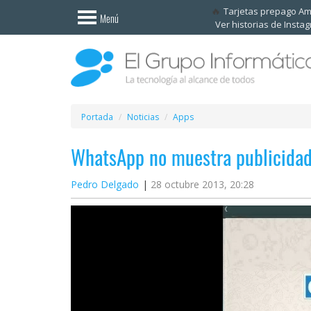
Invitado
Tarjetas prepago A
Menú
Ver historias de Insta
Iniciar
sesión /
Registrarse
Esenciales
Móviles
Portada
Noticias
Apps
WhatsApp no muestra publicidad,
Ofertas
Pedro Delgado
28 octubre 2013, 20:28
Apps
Redes
sociales
Plataformas