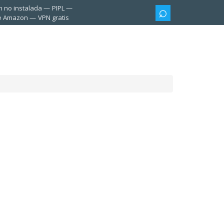
n no instalada
PIPL
te Amazon
VPN gratis