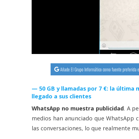
streaming
Operadores
Trucos
y
Tutoriales
Añade El Grupo Informático como fuente preferida e
Ciberseguridad
50 GB y llamadas por 7 €: la últim
Sistemas
llegado a sus clientes
operativos
WhatsApp no muestra publicidad
. A p
Profesional
medios han anunciado que WhatsApp c
las conversaciones, lo que realmente m
+