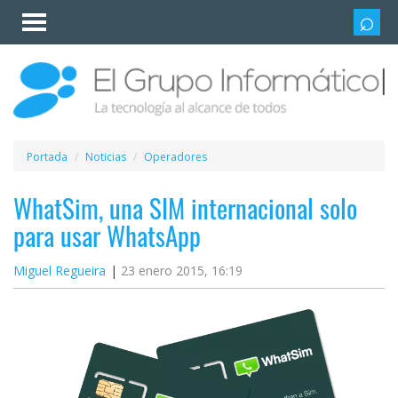
Invitado
Iniciar
sesión /
Registrarse
Esenciales
Móviles
Portada
Noticias
Operadores
Ofertas
WhatSim, una SIM internacional solo
para usar WhatsApp
Apps
Miguel Regueira
23 enero 2015, 16:19
Redes
sociales
Plataformas