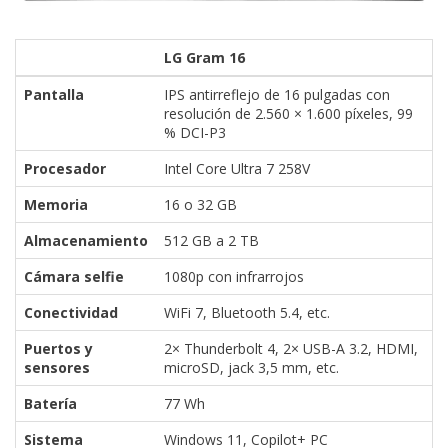
LG Gram 16
Pantalla
IPS antirreflejo de 16 pulgadas con
resolución de 2.560 × 1.600 píxeles, 99
% DCI-P3
Procesador
Intel Core Ultra 7 258V
Memoria
16 o 32 GB
Almacenamiento
512 GB a 2 TB
Cámara selfie
1080p con infrarrojos
Conectividad
WiFi 7, Bluetooth 5.4, etc.
Puertos y
2× Thunderbolt 4, 2× USB-A 3.2, HDMI,
sensores
microSD, jack 3,5 mm, etc.
Batería
77 Wh
Sistema
Windows 11, Copilot+ PC