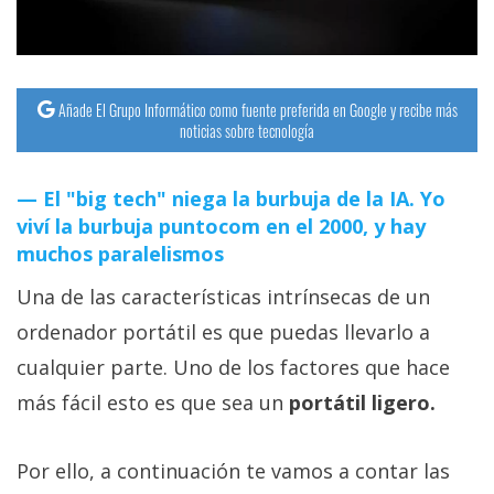
Añade El Grupo Informático como fuente preferida en Google y recibe más
noticias sobre tecnología
El "big tech" niega la burbuja de la IA. Yo
viví la burbuja puntocom en el 2000, y hay
muchos paralelismos
Una de las características intrínsecas de un
ordenador portátil es que puedas llevarlo a
cualquier parte. Uno de los factores que hace
más fácil esto es que sea un
portátil ligero.
Por ello, a continuación te vamos a contar las