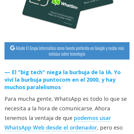
streaming
Operadores
Trucos
y
Añade El Grupo Informático como fuente preferida en Google y recibe más
Tutoriales
noticias sobre tecnología
Ciberseguridad
El "big tech" niega la burbuja de la IA. Yo
viví la burbuja puntocom en el 2000, y hay
Sistemas
muchos paralelismos
operativos
Para mucha gente, WhatsApp es todo lo que se
necesita a la hora de comunicarse. Ahora
Profesional
tenemos la ventaja de que
podemos usar
WhatsApp Web desde el ordenador
, pero eso
+