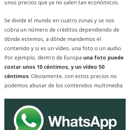
unos precios que ya no salen tan económicos.
privacidad
/
Aviso
Se divide el mundo en cuatro zonas y se nos
Legal
cobra un número de créditos dependiendo de
dónde estemos, a dónde mandemos el
El medio de
contenido y si es un vídeo, una foto o un audio.
comunicación
digital donde
Por ejemplo, dentro de Europa
una foto puede
encontrarás
todas las
costar unos 10 céntimos, y un vídeo 50
noticias sobre
céntimos
. Obviamente, con estos precios no
tecnología,
móviles,
podemos abusar de los contenidos multimedia.
ordenadores,
apps,
informática,
videojuegos,
comparativas,
trucos y
tutoriales.