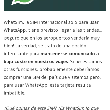
El Grupo
Informático
(CC) 2006-
2026.
Algunos
derechos
WhatSim, la SIM internacional solo para usar
reservados
.
WhatsApp, tiene previsto llegar a las tiendas...
¡seguro que en los aeropuertos vendería muy
bien! La verdad, se trata de una opción
interesante para
mantenerse comunicado a
bajo coste en nuestros viajes
. Si necesitamos
otras funciones, probablemente deberíamos
comprar una SIM del país que visitemos pero,
para usar WhatsApp, esta tarjeta resulta
imbatible.
¿Qué opinas de esta SIM? ¿Es WhatSim lo que