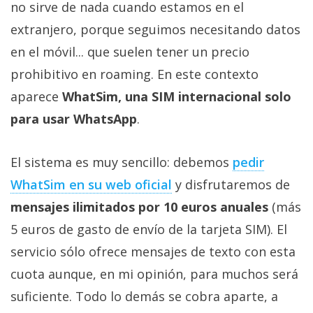
no sirve de nada cuando estamos en el
Más
temas
extranjero, porque seguimos necesitando datos
en el móvil... que suelen tener un precio
Sorteos
prohibitivo en roaming. En este contexto
aparece
WhatSim, una SIM internacional solo
Foros
para usar WhatsApp
.
Contacto
El sistema es muy sencillo: debemos
pedir
/
Sobre
WhatSim en su web oficial
y disfrutaremos de
nosotros
mensajes ilimitados por 10 euros anuales
(más
/
5 euros de gasto de envío de la tarjeta SIM). El
Publicidad
servicio sólo ofrece mensajes de texto con esta
/
Cambiar
cuota aunque, en mi opinión, para muchos será
opciones
suficiente. Todo lo demás se cobra aparte, a
de