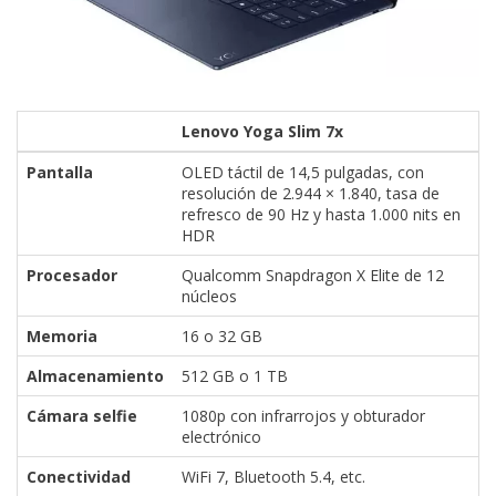
Lenovo Yoga Slim 7x
Pantalla
OLED táctil de 14,5 pulgadas, con
resolución de 2.944 × 1.840, tasa de
refresco de 90 Hz y hasta 1.000 nits en
HDR
Procesador
Qualcomm Snapdragon X Elite de 12
núcleos
Memoria
16 o 32 GB
Almacenamiento
512 GB o 1 TB
Cámara selfie
1080p con infrarrojos y obturador
electrónico
Conectividad
WiFi 7, Bluetooth 5.4, etc.