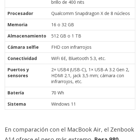
brillo de 400 nits
Procesador
Qualcomm Snapdragon X de 8 núcleos
Memoria
16 o 32 GB
Almacenamiento
512 GB o 1 TB
Cámara selfie
FHD con infrarrojos
Conectividad
WiFi 6E, Bluetooth 5.3, etc.
Puertos y
2× USB4 (USB-C), 1× USB-A 3.2 Gen 2,
sensores
HDMI 2.1, jack 3,5 mm; cámara con
infrarrojos, etc.
Batería
70 Wh
Sistema
Windows 11
En comparación con el MacBook Air, el Zenbook
A14 ofrece el peso más extremo.
Pesa 980