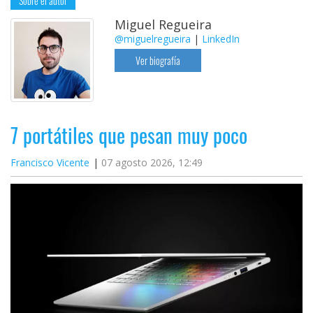
Sobre el autor
Miguel Regueira
@miguelregueira
|
LinkedIn
Ver biografía
7 portátiles que pesan muy poco
Francisco Vicente
07 agosto 2026, 12:49