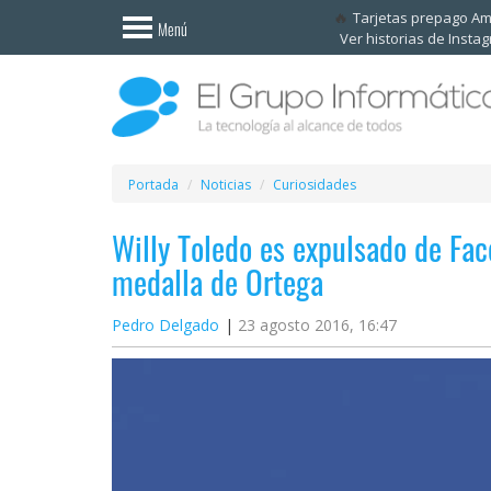
Invitado
Tarjetas prepago A
Menú
Ver historias de Insta
Iniciar
sesión /
Registrarse
Esenciales
Móviles
Portada
Noticias
Curiosidades
Willy Toledo es expulsado de Fac
Ofertas
medalla de Ortega
Apps
Pedro Delgado
23 agosto 2016, 16:47
Redes
sociales
Plataformas