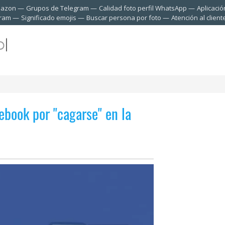
mazon
Grupos de Telegram
Calidad foto perfil WhatsApp
Aplicació
gram
Significado emojis
Buscar persona por foto
Atención al clien
ebook por "cagarse" en la