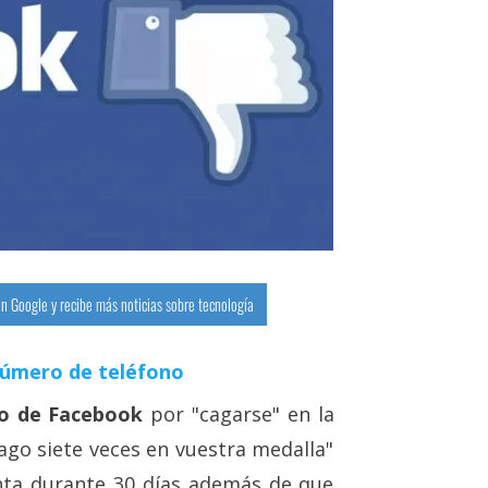
n Google y recibe más noticias sobre tecnología
número de teléfono
o de Facebook
por "cagarse" en la
ago siete veces en vuestra medalla"
nta durante 30 días además de que