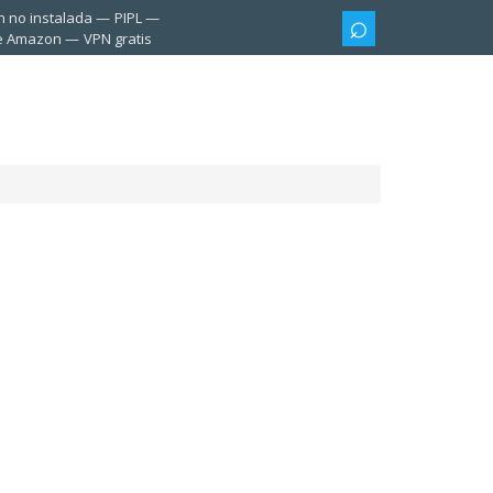
n no instalada
PIPL
te Amazon
VPN gratis