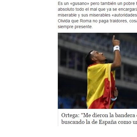
Legal
El medio de
comunicación
digital donde
encontrarás
todas las
noticias sobre
tecnología,
móviles,
ordenadores,
apps,
informática,
videojuegos,
comparativas,
trucos y
tutoriales.
El Grupo
Informático
(CC) 2006-
2026.
Algunos
derechos