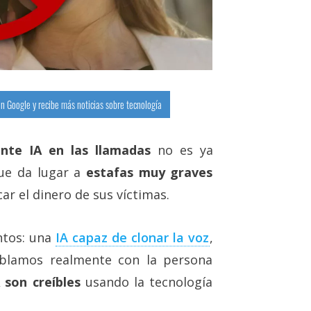
n Google y recibe más noticias sobre tecnología
nte IA en las llamadas
no es ya
que da lugar a
estafas muy graves
ar el dinero de sus víctimas.
ntos: una
IA capaz de clonar la voz‎
,
ablamos realmente con la persona
 son creíbles
usando la tecnología