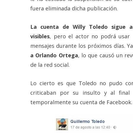
Más
fuera eliminada dicha publicación.
temas
La cuenta de Willy Toledo sigue ac
Sorteos
visibles
, pero el actor no podrá usar 
mensajes durante los próximos días. Y
Foros
a Orlando Ortega
, lo que causó un re
Contacto
de la red social.
/
Sobre
nosotros
Lo cierto es que Toledo no pudo con
/
Publicidad
criticaban por su insulto y al fin
/
temporalmente su cuenta de Facebook.
Cambiar
opciones
de
privacidad
/
Aviso