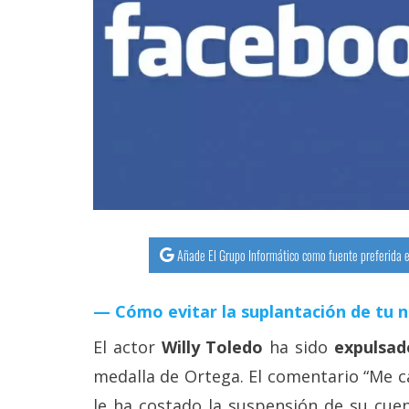
streaming
Operadores
Trucos
y
Tutoriales
Ciberseguridad
Añade El Grupo Informático como fuente preferida e
Sistemas
operativos
Cómo evitar la suplantación de tu 
Profesional
El actor
Willy Toledo
ha sido
expulsad
medalla de Ortega. El comentario “Me c
+
le ha costado la suspensión de su cue