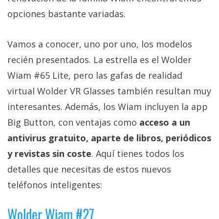
privacidad
opciones bastante variadas.
/
Aviso
Vamos a conocer, uno por uno, los modelos
Legal
recién presentados. La estrella es el Wolder
El medio de
Wiam #65 Lite, pero las gafas de realidad
comunicación
virtual Wolder VR Glasses también resultan muy
digital donde
encontrarás
interesantes. Además, los Wiam incluyen la app
todas las
noticias sobre
Big Button, con ventajas como
acceso a un
tecnología,
antivirus gratuito, aparte de libros, periódicos
móviles,
ordenadores,
y revistas sin coste
. Aquí tienes todos los
apps,
informática,
detalles que necesitas de estos nuevos
videojuegos,
teléfonos inteligentes:
comparativas,
trucos y
tutoriales.
Wolder Wiam #27