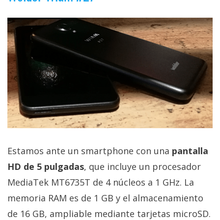
El Grupo
Informático
(CC) 2006-
2026.
Algunos
derechos
reservados
.
Estamos ante un smartphone con una
pantalla
HD de 5 pulgadas
, que incluye un procesador
MediaTek MT6735T de 4 núcleos a 1 GHz. La
memoria RAM es de 1 GB y el almacenamiento
de 16 GB, ampliable mediante tarjetas microSD.