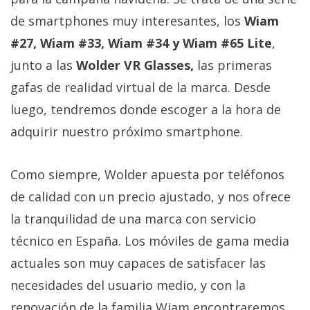
Más
de smartphones muy interesantes, los
Wiam
temas
#27, Wiam #33, Wiam #34 y Wiam #65 Lite
,
junto a las
Wolder VR Glasses,
las primeras
Sorteos
gafas de realidad virtual de la marca. Desde
Foros
luego, tendremos donde escoger a la hora de
adquirir nuestro próximo smartphone.
Contacto
/
Como siempre, Wolder apuesta por teléfonos
Sobre
de calidad con un precio ajustado, y nos ofrece
nosotros
/
la tranquilidad de una marca con servicio
Publicidad
técnico en España. Los móviles de gama media
/
actuales son muy capaces de satisfacer las
Cambiar
necesidades del usuario medio, y con la
opciones
de
renovación de la familia Wiam encontraremos