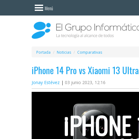
Invitado
Menú
Iniciar
sesión /
Registrarse
Esenciales
Móviles
Portada
Noticias
Comparativas
iPhone 14 Pro vs Xiaomi 13 Ultra
Ofertas
Jonay Estévez
03 junio 2023, 12:16
Apps
Redes
sociales
Plataformas