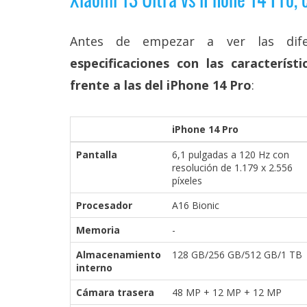
Legal
Antes de empezar a ver las dife
El medio de
comunicación
especificaciones con las característ
digital donde
encontrarás
frente a las del iPhone 14 Pro
:
todas las
noticias sobre
tecnología,
iPhone 14 Pro
móviles,
ordenadores,
Pantalla
6,1 pulgadas a 120 Hz con
apps,
resolución de 1.179 x 2.556
informática,
píxeles
videojuegos,
comparativas,
Procesador
A16 Bionic
trucos y
tutoriales.
Memoria
-
El Grupo
Almacenamiento
128 GB/256 GB/512 GB/1 TB
Informático
interno
(CC) 2006-
2026.
Algunos
Cámara trasera
48 MP + 12 MP + 12 MP
derechos