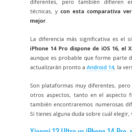
diferentes, pero también difieren 
Más
técnicas, y
con esta comparativa ver
temas
mejor
.
Sorteos
La diferencia más significativa es el 
Foros
iPhone 14 Pro dispone de iOS 16, el 
aunque es probable que forme parte de
Contacto
actualizarán pronto a
Android 14
, la ve
/
Sobre
nosotros
/
Son plataformas muy diferentes, pero
Publicidad
otros aspectos, tanto en el aspecto f
/
Cambiar
también encontraremos numerosas di
opciones
de
Si tienes alguna duda sobre cuál elegir,
privacidad
/
Xiaomi 13 Ultra vs iPhone 14 Pro, 
Aviso