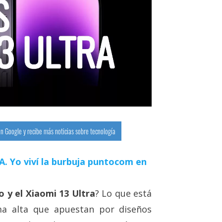
n Google y recibe más noticias sobre tecnología
 IA. Yo viví la burbuja puntocom en
o y el Xiaomi 13 Ultra
? Lo que está
ma alta que apuestan por diseños