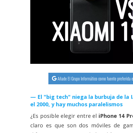
streaming
Operadores
Trucos
y
Tutoriales
Ciberseguridad
Añade El Grupo Informático como fuente preferida e
Sistemas
operativos
El "big tech" niega la burbuja de la
el 2000, y hay muchos paralelismos
Profesional
¿Es posible elegir entre el
iPhone 14 Pr
claro es que son dos móviles de ga
+