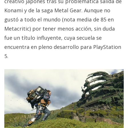
creativo japonés tras su problemática salida de
privacidad
Konami y de la saga Metal Gear. Aunque no
/
Aviso
gustó a todo el mundo (nota media de 85 en
Legal
Metacritic) por tener menos acción, sin duda
fue un título influyente, cuya secuela se
El medio de
encuentra en pleno desarrollo para PlayStation
comunicación
digital donde
5.
encontrarás
todas las
noticias sobre
tecnología,
móviles,
ordenadores,
apps,
informática,
videojuegos,
comparativas,
trucos y
tutoriales.