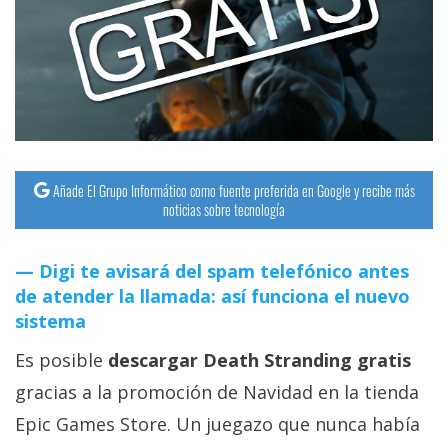
streaming
Operadores
Trucos
y
Tutoriales
Añade El Grupo Informático como fuente preferida en Google y recibe más
noticias sobre tecnología
Ciberseguridad
Digi te avisará del spam telefónico antes
Sistemas
de atender la llamada: así funciona el nuevo
operativos
sistema
Es posible
descargar Death Stranding gratis
Profesional
gracias a la promoción de Navidad en la tienda
Epic Games Store. Un juegazo que nunca había
+