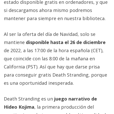
estado disponible gratis en ordenadores, y que
Más
temas
si descargamos ahora mismo podremos
mantener para siempre en nuestra biblioteca.
Sorteos
Al ser la oferta del día de Navidad, solo se
Foros
mantiene
disponible hasta el 26 de diciembre
de 2022, a las 17:00 de la hora española (CET),
Contacto
que coincide con las 8:00 de la mañana en
/
California (PST). Así que hay que darse prisa
Sobre
nosotros
para conseguir gratis Death Stranding, porque
/
es una oportunidad inesperada.
Publicidad
/
Cambiar
Death Stranding es un
juego narrativo de
opciones
Hideo Kojima
, la primera producción del
de