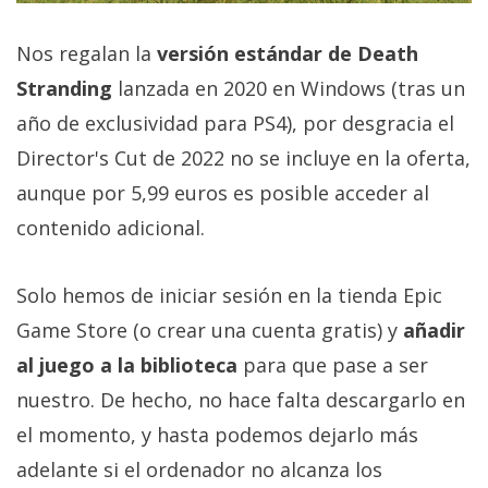
El Grupo
Informático
(CC) 2006-
Nos regalan la
versión estándar de Death
2026.
Algunos
Stranding
lanzada en 2020 en Windows (tras un
derechos
reservados
.
año de exclusividad para PS4), por desgracia el
Director's Cut de 2022 no se incluye en la oferta,
aunque por 5,99 euros es posible acceder al
contenido adicional.
Solo hemos de iniciar sesión en la tienda Epic
Game Store (o crear una cuenta gratis) y
añadir
al juego a la biblioteca
para que pase a ser
nuestro. De hecho, no hace falta descargarlo en
el momento, y hasta podemos dejarlo más
adelante si el ordenador no alcanza los