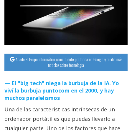
Añade El Grupo Informático como fuente preferida en Google y recibe más
noticias sobre tecnología
El "big tech" niega la burbuja de la IA. Yo
viví la burbuja puntocom en el 2000, y hay
muchos paralelismos
Una de las características intrínsecas de un
ordenador portátil es que puedas llevarlo a
cualquier parte. Uno de los factores que hace