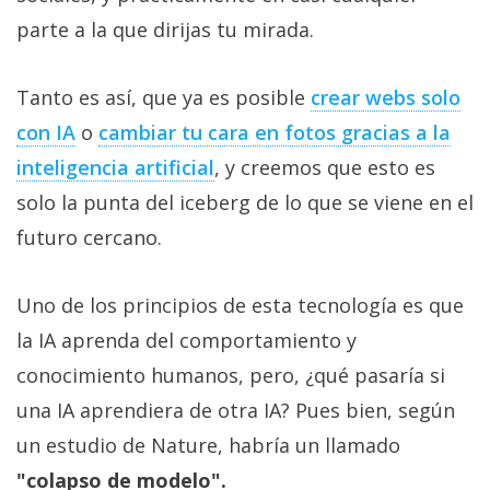
Más
parte a la que dirijas tu mirada.
temas
Tanto es así, que ya es posible
crear webs solo
Sorteos
con IA
o
cambiar tu cara en fotos gracias a la
inteligencia artificial
, y creemos que esto es
Foros
solo la punta del iceberg de lo que se viene en el
Contacto
futuro cercano.
/
Sobre
Uno de los principios de esta tecnología es que
nosotros
la IA aprenda del comportamiento y
/
Publicidad
conocimiento humanos, pero, ¿qué pasaría si
/
una IA aprendiera de otra IA? Pues bien, según
Cambiar
un estudio de Nature, habría un llamado
opciones
de
"colapso de modelo".