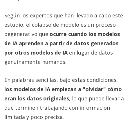
privacidad
/
Según los expertos que han llevado a cabo este
Aviso
estudio, el colapso de modelo es un proceso
Legal
degenerativo que
ocurre cuando los modelos
de IA aprenden a partir de datos generados
El medio de
comunicación
por otros modelos de IA
en lugar de datos
digital donde
encontrarás
genuinamente humanos.
todas las
noticias sobre
tecnología,
En palabras sencillas, bajo estas condiciones,
móviles,
ordenadores,
los modelos de IA empiezan a "olvidar" cómo
apps,
eran los datos originales
, lo que puede llevar a
informática,
videojuegos,
que terminen trabajando con información
comparativas,
trucos y
limitada y poco precisa.
tutoriales.