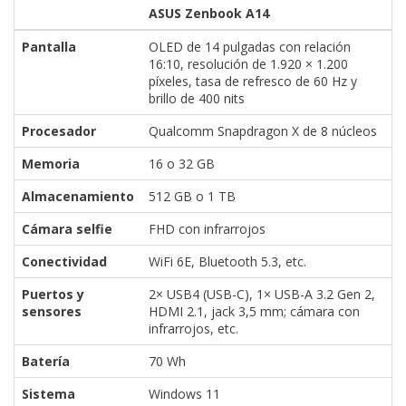
ASUS Zenbook A14
Pantalla
OLED de 14 pulgadas con relación
16:10, resolución de 1.920 × 1.200
píxeles, tasa de refresco de 60 Hz y
brillo de 400 nits
Procesador
Qualcomm Snapdragon X de 8 núcleos
Memoria
16 o 32 GB
Almacenamiento
512 GB o 1 TB
Cámara selfie
FHD con infrarrojos
Conectividad
WiFi 6E, Bluetooth 5.3, etc.
Puertos y
2× USB4 (USB-C), 1× USB-A 3.2 Gen 2,
sensores
HDMI 2.1, jack 3,5 mm; cámara con
infrarrojos, etc.
Batería
70 Wh
Sistema
Windows 11