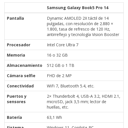
Samsung Galaxy Book5 Pro 14
Pantalla
Dynamic AMOLED 2X táctil de 14
pulgadas, con resolución de 2.880 ×
1.800, tasa de refresco de 120 Hz,
antirreflejo y tecnología Vision Booster
Procesador
Intel Core Ultra 7
Memoria
16 o 32 GB
Almacenamiento
512 GB o 1 TB
Cámara selfie
FHD de 2 MP
Conectividad
WiFi 7, Bluetooth 5.4, etc.
Puertos y
2× Thunderbolt 4, USB-A 3.2, HDMI 2.1,
sensores
microSD, jack 3,5 mm; lector de
huellas, etc.
Batería
63,1 Wh
Sistema
Windows 11, Copilot+ PC