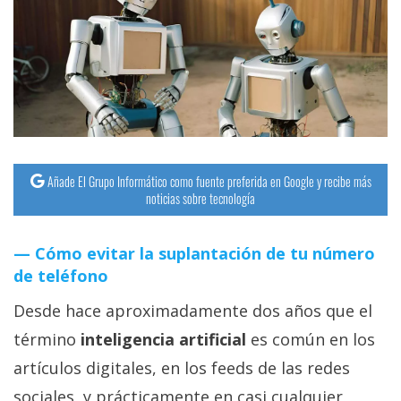
streaming
Operadores
Trucos
y
Tutoriales
Añade El Grupo Informático como fuente preferida en Google y recibe más
noticias sobre tecnología
Ciberseguridad
Cómo evitar la suplantación de tu número
Sistemas
de teléfono
operativos
Desde hace aproximadamente dos años que el
Profesional
término
inteligencia artificial
es común en los
artículos digitales, en los feeds de las redes
+
sociales, y prácticamente en casi cualquier