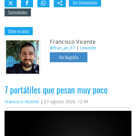
Ver Comentarios
Curiosidades
Sobre el autor
Francisco Vicente
@fran_an_97
|
LinkedIn
Ver biografía
7 portátiles que pesan muy poco
Francisco Vicente
07 agosto 2026, 12:49