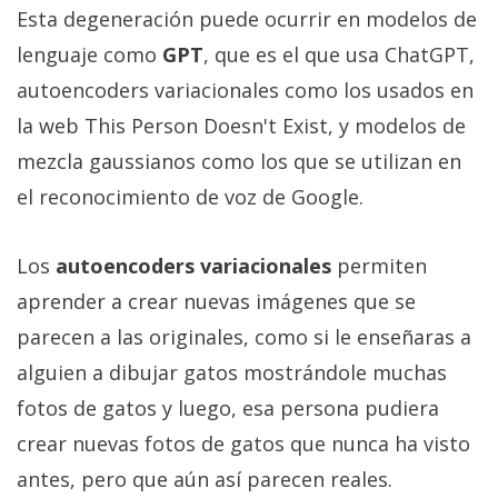
El Grupo
Esta degeneración puede ocurrir en modelos de
Informático
(CC) 2006-
lenguaje como
GPT
, que es el que usa ChatGPT,
2026.
Algunos
autoencoders variacionales como los usados en
derechos
reservados
.
la web This Person Doesn't Exist, y modelos de
mezcla gaussianos como los que se utilizan en
el reconocimiento de voz de Google.
Los
autoencoders variacionales
permiten
aprender a crear nuevas imágenes que se
parecen a las originales, como si le enseñaras a
alguien a dibujar gatos mostrándole muchas
fotos de gatos y luego, esa persona pudiera
crear nuevas fotos de gatos que nunca ha visto
antes, pero que aún así parecen reales.