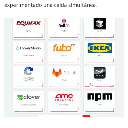
El Grupo
experimentado una caída simultánea.
Informático
(CC) 2006-
2026.
Algunos
derechos
reservados
.