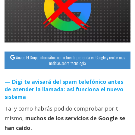
streaming
Operadores
Trucos
y
Tutoriales
Añade El Grupo Informático como fuente preferida en Google y recibe más
noticias sobre tecnología
Ciberseguridad
Digi te avisará del spam telefónico antes
Sistemas
de atender la llamada: así funciona el nuevo
operativos
sistema
Tal y como habrás podido comprobar por ti
Profesional
mismo,
muchos de los servicios de Google se
han caído.
+