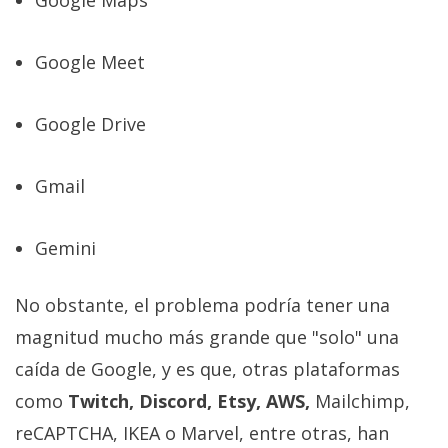
Google Maps
privacidad
/
Google Meet
Aviso
Legal
Google Drive
El medio de
comunicación
Gmail
digital donde
encontrarás
todas las
noticias sobre
Gemini
tecnología,
móviles,
ordenadores,
No obstante, el problema podría tener una
apps,
magnitud mucho más grande que "solo" una
informática,
videojuegos,
caída de Google, y es que, otras plataformas
comparativas,
trucos y
como
Twitch, Discord, Etsy, AWS,
Mailchimp,
tutoriales.
reCAPTCHA, IKEA o Marvel, entre otras, han