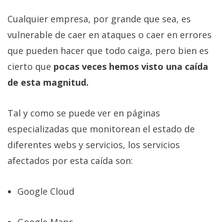
Más
Cualquier empresa, por grande que sea, es
temas
vulnerable de caer en ataques o caer en errores
Sorteos
que pueden hacer que todo caiga, pero bien es
cierto que
pocas veces hemos visto una caída
Foros
de esta magnitud.
Contacto
Tal y como se puede ver en páginas
/
especializadas que monitorean el estado de
Sobre
nosotros
diferentes webs y servicios, los servicios
/
afectados por esta caída son:
Publicidad
/
Google Cloud
Cambiar
opciones
de