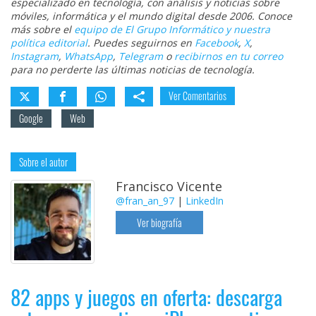
especializado en tecnología, con análisis y noticias sobre
móviles, informática y el mundo digital desde 2006. Conoce
más sobre el
equipo de El Grupo Informático y nuestra
política editorial
. Puedes seguirnos en
Facebook
,
X
,
Instagram
,
WhatsApp
,
Telegram
o
recibirnos en tu correo
para no perderte las últimas noticias de tecnología.
Ver Comentarios
Google
Web
Sobre el autor
Francisco Vicente
@fran_an_97
|
LinkedIn
Ver biografía
82 apps y juegos en oferta: descarga