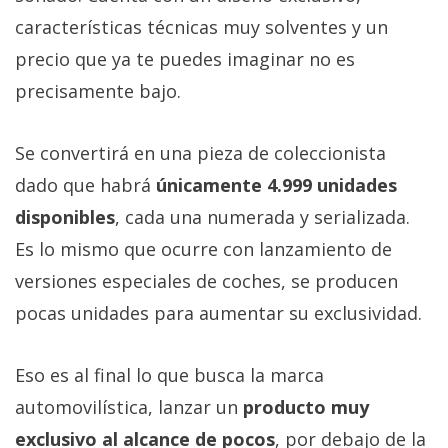
Más
características técnicas muy solventes y un
temas
precio que ya te puedes imaginar no es
precisamente bajo.
Sorteos
Se convertirá en una pieza de coleccionista
Foros
dado que habrá
únicamente 4.999 unidades
Contacto
disponibles
, cada una numerada y serializada.
/
Es lo mismo que ocurre con lanzamiento de
Sobre
versiones especiales de coches, se producen
nosotros
/
pocas unidades para aumentar su exclusividad.
Publicidad
/
Eso es al final lo que busca la marca
Cambiar
automovilística, lanzar un
producto muy
opciones
de
exclusivo al alcance de pocos
, por debajo de la