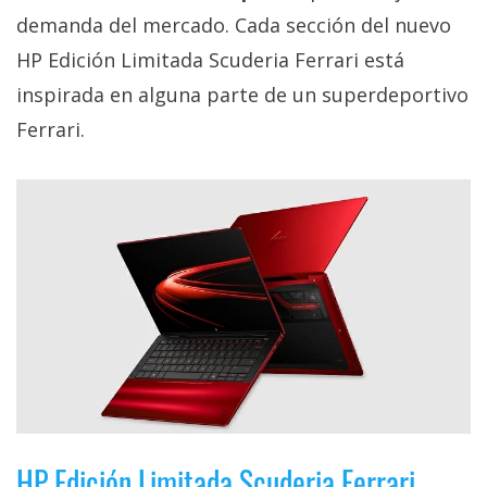
privacidad
demanda del mercado. Cada sección del nuevo
/
HP Edición Limitada Scuderia Ferrari está
Aviso
inspirada en alguna parte de un superdeportivo
Legal
Ferrari.
El medio de
comunicación
digital donde
encontrarás
todas las
noticias sobre
tecnología,
móviles,
ordenadores,
apps,
informática,
videojuegos,
comparativas,
trucos y
tutoriales.
HP Edición Limitada Scuderia Ferrari,