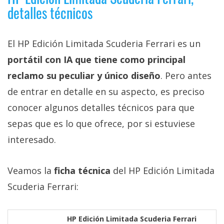
El Grupo
detalles técnicos
Informático
(CC) 2006-
2026.
Algunos
derechos
El HP Edición Limitada Scuderia Ferrari es un
reservados
.
portátil con IA que tiene como principal
reclamo su peculiar y único diseño
. Pero antes
de entrar en detalle en su aspecto, es preciso
conocer algunos detalles técnicos para que
sepas que es lo que ofrece, por si estuviese
interesado.
Veamos la
ficha técnica
del HP Edición Limitada
Scuderia Ferrari:
HP Edición Limitada Scuderia Ferrari