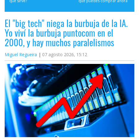
qué sirve?
que puedes comprar ahora
El "big tech" niega la burbuja de la IA.
Yo viví la burbuja puntocom en el
2000, y hay muchos paralelismos
Miguel Regueira
07 agosto 2026, 15:12