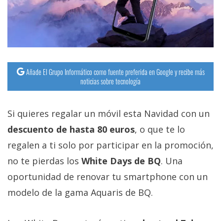
streaming
Operadores
Trucos
y
Añade El Grupo Informático como fuente preferida en Google y recibe más
noticias sobre tecnología
Tutoriales
Ciberseguridad
Si quieres regalar un móvil esta Navidad con un
descuento de hasta 80 euros
, o que te lo
Sistemas
regalen a ti solo por participar en la promoción,
operativos
no te pierdas los
White Days de BQ
. Una
oportunidad de renovar tu smartphone con un
Profesional
modelo de la gama Aquaris de BQ.
+