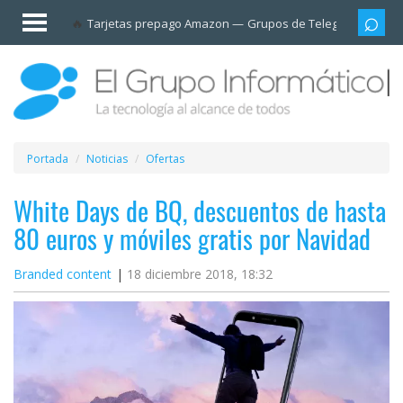
Invitado
Tarjetas prepago Amazon
Grupos de Telegram
Cali
Iniciar
sesión /
Registrarse
Esenciales
Móviles
Portada
Noticias
Ofertas
Ofertas
White Days de BQ, descuentos de hasta
80 euros y móviles gratis por Navidad
Apps
Branded content
18 diciembre 2018, 18:32
Redes
sociales
Plataformas