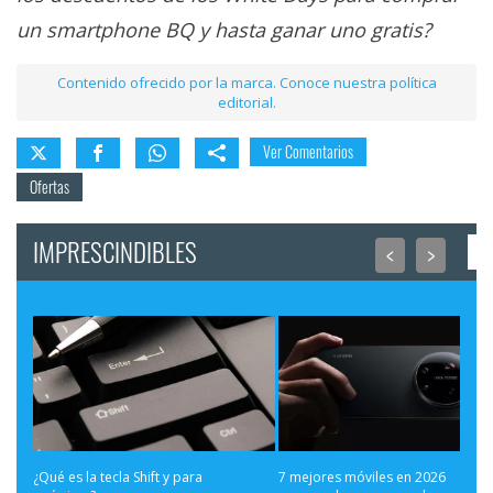
un smartphone BQ y hasta ganar uno gratis?
Contenido ofrecido por la marca. Conoce nuestra política
editorial.
Ver Comentarios
Ofertas
IMPRESCINDIBLES
<
>
¿Qué es la tecla Shift y para 
7 mejores móviles en 2026 