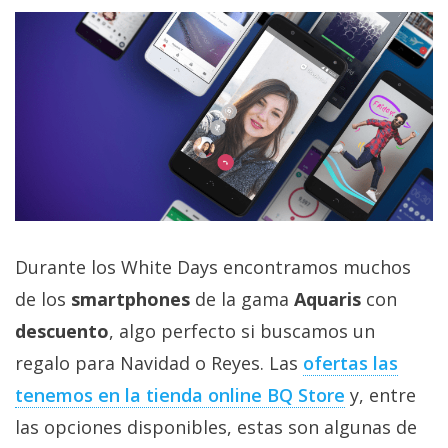
privacidad
/
Aviso
Legal
El medio de
comunicación
digital donde
encontrarás
todas las
noticias sobre
tecnología,
Durante los White Days encontramos muchos
móviles,
de los
smartphones
de la gama
Aquaris
con
ordenadores,
apps,
descuento
, algo perfecto si buscamos un
informática,
videojuegos,
regalo para Navidad o Reyes. Las
ofertas las
comparativas,
tenemos en la tienda online BQ Store
y, entre
trucos y
tutoriales.
las opciones disponibles, estas son algunas de