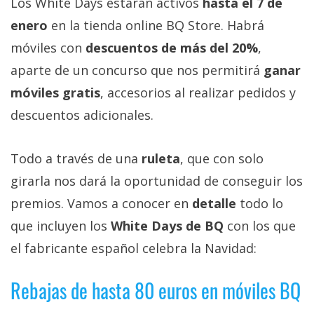
Los White Days estarán activos
hasta el 7 de
Más
enero
en la tienda online BQ Store. Habrá
temas
móviles con
descuentos de más del 20%
,
Sorteos
aparte de un concurso que nos permitirá
ganar
móviles gratis
, accesorios al realizar pedidos y
Foros
descuentos adicionales.
Contacto
Todo a través de una
ruleta
, que con solo
/
girarla nos dará la oportunidad de conseguir los
Sobre
nosotros
premios. Vamos a conocer en
detalle
todo lo
/
que incluyen los
White Days de BQ
con los que
Publicidad
el fabricante español celebra la Navidad:
/
Cambiar
Rebajas de hasta 80 euros en móviles BQ
opciones
de