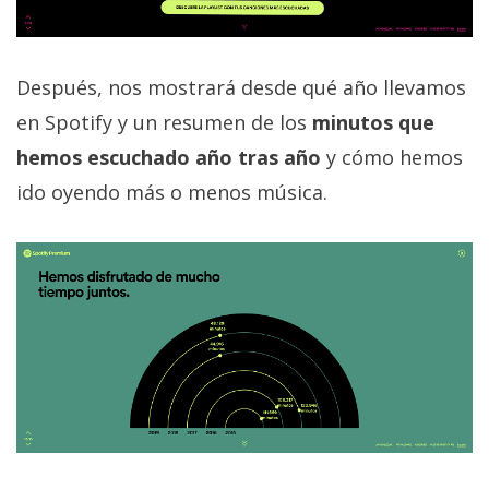
El Grupo
Informático
(CC) 2006-
2026.
Algunos
Después, nos mostrará desde qué año llevamos
derechos
reservados
.
en Spotify y un resumen de los
minutos que
hemos escuchado año tras año
y cómo hemos
ido oyendo más o menos música.