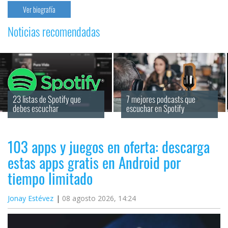
Ver biografía
Noticias recomendadas
23 listas de Spotify que 
7 mejores podcasts que 
debes escuchar
escuchar en Spotify
103 apps y juegos en oferta: descarga
estas apps gratis en Android por
tiempo limitado
Jonay Estévez
08 agosto 2026, 14:24