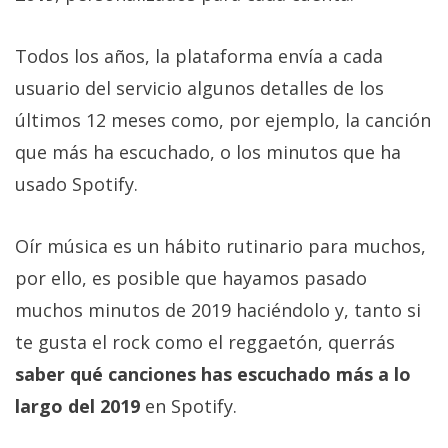
Más
temas
Todos los años, la plataforma envía a cada
usuario del servicio algunos detalles de los
Sorteos
últimos 12 meses como, por ejemplo, la canción
que más ha escuchado, o los minutos que ha
Foros
usado Spotify.
Contacto
/
Oír música es un hábito rutinario para muchos,
Sobre
por ello, es posible que hayamos pasado
nosotros
muchos minutos de 2019 haciéndolo y, tanto si
/
Publicidad
te gusta el rock como el reggaetón, querrás
/
saber qué canciones has escuchado más a lo
Cambiar
largo del 2019
en Spotify.
opciones
de