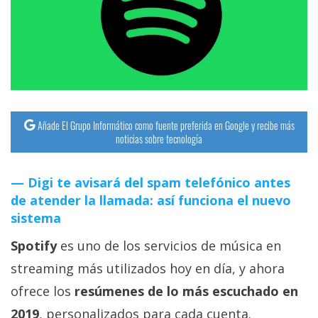
streaming
Operadores
Trucos
y
Tutoriales
Añade El Grupo Informático como fuente preferida en Google y recibe más
noticias sobre tecnología
Ciberseguridad
Digi te avisará del spam telefónico antes
de atender la llamada: así funciona el nuevo
Sistemas
sistema
operativos
Spotify
es uno de los servicios de música en
Profesional
streaming más utilizados hoy en día, y ahora
ofrece los
resúmenes de lo más escuchado en
+
2019
, personalizados para cada cuenta.