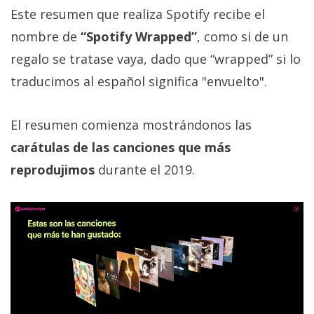
privacidad
Este resumen que realiza Spotify recibe el
/
nombre de
“Spotify Wrapped”
, como si de un
Aviso
regalo se tratase vaya, dado que “wrapped” si lo
Legal
traducimos al español significa "envuelto".
El medio de
comunicación
El resumen comienza mostrándonos las
digital donde
encontrarás
carátulas de las canciones que más
todas las
reprodujimos
durante el 2019.
noticias sobre
tecnología,
móviles,
ordenadores,
apps,
informática,
videojuegos,
comparativas,
trucos y
tutoriales.