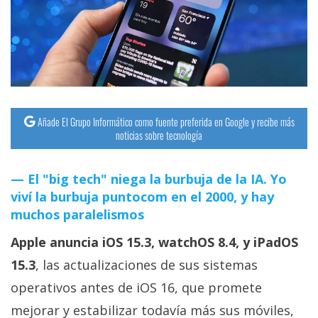
streaming
Operadores
Trucos
y
Tutoriales
Añade El Grupo Informático como fuente preferida en Google y recibe más
noticias sobre tecnología
Ciberseguridad
El "big tech" niega la burbuja de la IA. Yo
viví la burbuja puntocom en el 2000, y hay
Sistemas
muchos paralelismos
operativos
Apple anuncia iOS 15.3, watchOS 8.4, y iPadOS
Profesional
15.3
, las actualizaciones de sus sistemas
operativos antes de iOS 16, que promete
+
mejorar y estabilizar todavía más sus móviles,