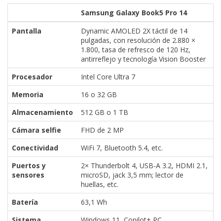
Samsung Galaxy Book5 Pro 14
Pantalla
Dynamic AMOLED 2X táctil de 14
pulgadas, con resolución de 2.880 ×
1.800, tasa de refresco de 120 Hz,
antirreflejo y tecnología Vision Booster
Procesador
Intel Core Ultra 7
Memoria
16 o 32 GB
Almacenamiento
512 GB o 1 TB
Cámara selfie
FHD de 2 MP
Conectividad
WiFi 7, Bluetooth 5.4, etc.
Puertos y
2× Thunderbolt 4, USB-A 3.2, HDMI 2.1,
sensores
microSD, jack 3,5 mm; lector de
huellas, etc.
Batería
63,1 Wh
Sistema
Windows 11, Copilot+ PC