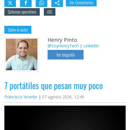
Ver Comentarios
Sistemas operativos
iOS
Sobre el autor
Henry Pinto
@SoyHenryTech
|
LinkedIn
Ver biografía
7 portátiles que pesan muy poco
Francisco Vicente
07 agosto 2026, 12:49