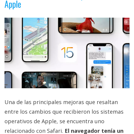
Apple
privacidad
/
Aviso
Legal
El medio de
comunicación
digital donde
encontrarás
todas las
noticias sobre
tecnología,
móviles,
ordenadores,
apps,
informática,
Una de las principales mejoras que resaltan
videojuegos,
entre los cambios que recibieron los sistemas
comparativas,
trucos y
operativos de Apple, se encuentra uno
tutoriales.
relacionado con Safari.
El navegador tenía un