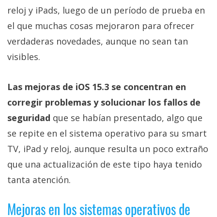
Más
reloj y iPads, luego de un período de prueba en
temas
el que muchas cosas mejoraron para ofrecer
verdaderas novedades, aunque no sean tan
Sorteos
visibles.
Foros
Las mejoras de iOS 15.3 se concentran en
corregir problemas y solucionar los fallos de
Contacto
/
seguridad
que se habían presentado, algo que
Sobre
se repite en el sistema operativo para su smart
nosotros
TV, iPad y reloj, aunque resulta un poco extraño
/
Publicidad
que una actualización de este tipo haya tenido
/
tanta atención.
Cambiar
opciones
Mejoras en los sistemas operativos de
de