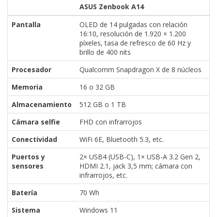
ASUS Zenbook A14
Pantalla
OLED de 14 pulgadas con relación
16:10, resolución de 1.920 × 1.200
píxeles, tasa de refresco de 60 Hz y
brillo de 400 nits
Procesador
Qualcomm Snapdragon X de 8 núcleos
Memoria
16 o 32 GB
Almacenamiento
512 GB o 1 TB
Cámara selfie
FHD con infrarrojos
Conectividad
WiFi 6E, Bluetooth 5.3, etc.
Puertos y
2× USB4 (USB-C), 1× USB-A 3.2 Gen 2,
sensores
HDMI 2.1, jack 3,5 mm; cámara con
infrarrojos, etc.
Batería
70 Wh
Sistema
Windows 11