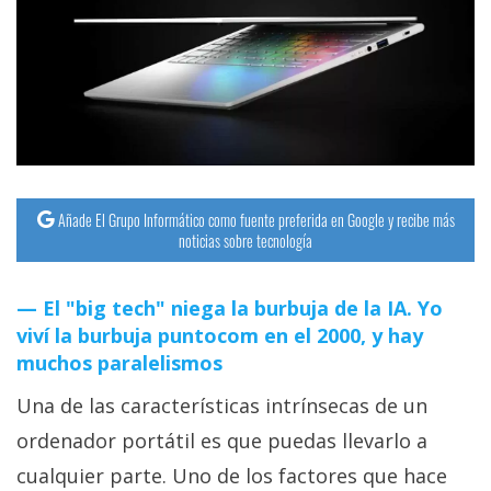
Añade El Grupo Informático como fuente preferida en Google y recibe más
noticias sobre tecnología
El "big tech" niega la burbuja de la IA. Yo
viví la burbuja puntocom en el 2000, y hay
muchos paralelismos
Una de las características intrínsecas de un
ordenador portátil es que puedas llevarlo a
cualquier parte. Uno de los factores que hace