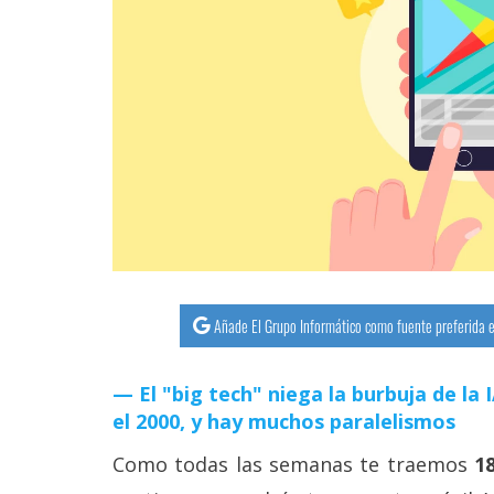
streaming
Operadores
Trucos
y
Tutoriales
Ciberseguridad
Sistemas
Añade El Grupo Informático como fuente preferida e
operativos
El "big tech" niega la burbuja de la
Profesional
el 2000, y hay muchos paralelismos
Como todas las semanas te traemos
1
+