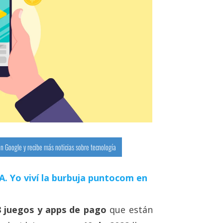
n Google y recibe más noticias sobre tecnología
 IA. Yo viví la burbuja puntocom en
8 juegos y apps de pago
que están