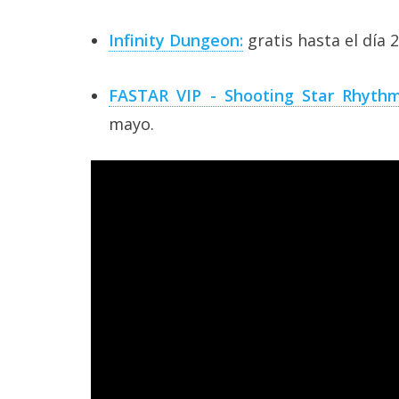
reservados
.
Infinity Dungeon:
gratis hasta el día 
FASTAR VIP - Shooting Star Rhyth
mayo.