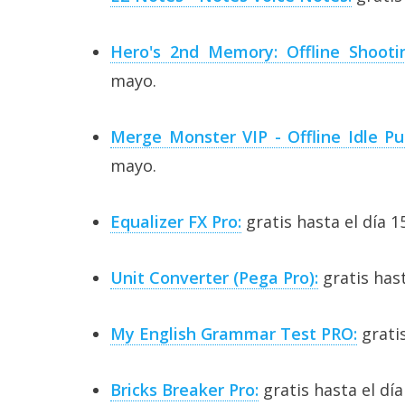
Legal
Hero's 2nd Memory: Offline Shooti
El medio de
comunicación
mayo.
digital donde
encontrarás
todas las
Merge Monster VIP - Offline Idle Pu
noticias sobre
tecnología,
mayo.
móviles,
ordenadores,
apps,
Equalizer FX Pro:
gratis hasta el día 1
informática,
videojuegos,
comparativas,
Unit Converter (Pega Pro):
gratis hast
trucos y
tutoriales.
My English Grammar Test PRO:
gratis
El Grupo
Informático
(CC) 2006-
2026.
Algunos
Bricks Breaker Pro:
gratis hasta el dí
derechos