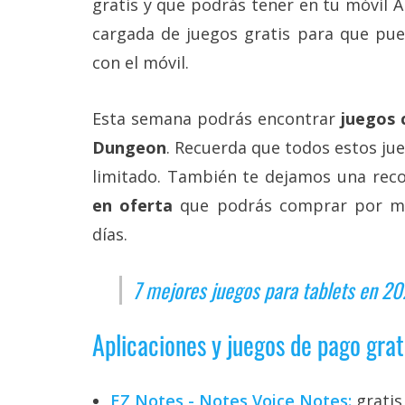
gratis y que podrás tener en tu móvil 
Más
cargada de juegos gratis para que pue
temas
con el móvil.
Sorteos
Esta semana podrás encontrar
juegos c
Foros
Dungeon
. Recuerda que todos estos ju
limitado. También te dejamos una rec
Contacto
en oferta
que podrás comprar por me
/
Sobre
días.
nosotros
/
Publicidad
7 mejores juegos para tablets en 2
/
Cambiar
opciones
Aplicaciones y juegos de pago grat
de
privacidad
/
Aviso
EZ Notes - Notes Voice Notes:
gratis