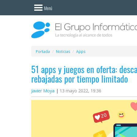
Invitado
Menú
Iniciar
sesión /
Registrarse
Esenciales
Móviles
Portada
Noticias
Apps
51 apps y juegos en oferta: desca
Ofertas
rebajadas por tiempo limitado
Apps
Javier Moya
13 mayo 2022, 19:36
Redes
sociales
Plataformas