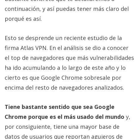
Más
continuación, y así puedas tener más claro del
temas
porqué es así.
Sorteos
Esto se desprende un reciente estudio de la
firma Atlas VPN. En el análisis se dio a conocer
Foros
el top de navegadores que más vulnerabilidades
Contacto
ha ido acumulando a lo largo de este año y lo
/
cierto es que Google Chrome sobresale por
Sobre
encima del resto de navegadores analizados.
nosotros
/
Publicidad
Tiene bastante sentido que sea Google
/
Chrome porque es el más usado del mundo
y,
Cambiar
por consiguiente, tiene una mayor base de
opciones
de
datos de usuarios que reportan agujeros de