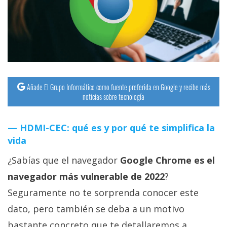
streaming
Operadores
Trucos
y
Tutoriales
Añade El Grupo Informático como fuente preferida en Google y recibe más
noticias sobre tecnología
Ciberseguridad
HDMI-CEC: qué es y por qué te simplifica la
vida
Sistemas
operativos
¿Sabías que el navegador
Google Chrome es el
navegador más vulnerable de 2022
?
Profesional
Seguramente no te sorprenda conocer este
dato, pero también se deba a un motivo
+
bastante concreto que te detallaremos a