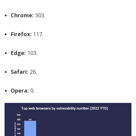
El Grupo
Informático
(CC) 2006-
Chrome:
303.
2026.
Algunos
derechos
reservados
.
Firefox:
117.
Edge:
103.
Safari:
26.
Opera:
0.