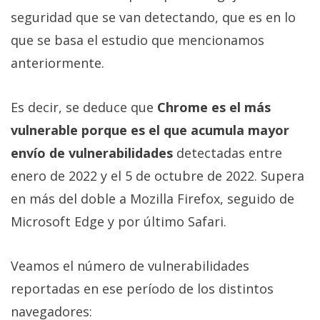
privacidad
seguridad que se van detectando, que es en lo
/
que se basa el estudio que mencionamos
Aviso
anteriormente.
Legal
El medio de
Es decir, se deduce que
Chrome es el más
comunicación
vulnerable porque es el que acumula mayor
digital donde
encontrarás
envío de vulnerabilidades
detectadas entre
todas las
noticias sobre
enero de 2022 y el 5 de octubre de 2022. Supera
tecnología,
en más del doble a Mozilla Firefox, seguido de
móviles,
ordenadores,
Microsoft Edge y por último Safari.
apps,
informática,
videojuegos,
Veamos el número de vulnerabilidades
comparativas,
trucos y
reportadas en ese período de los distintos
tutoriales.
navegadores: