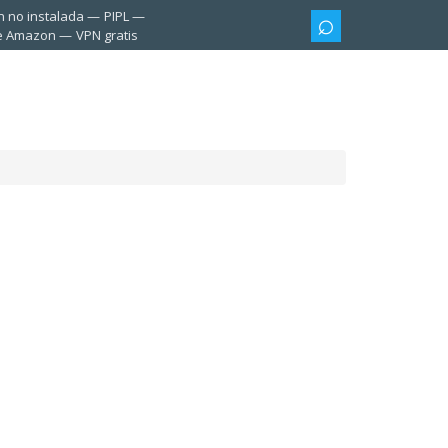
n no instalada
PIPL
te Amazon
VPN gratis