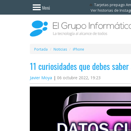
Invitado
Tarjetas prepago A
Menú
Ver historias de Insta
Iniciar
sesión /
Registrarse
Esenciales
Móviles
Portada
Noticias
iPhone
11 curiosidades que debes saber 
Ofertas
Javier Moya
06 octubre 2022, 19:23
Apps
Redes
sociales
Plataformas