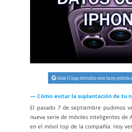
streaming
Operadores
Trucos
y
Tutoriales
Ciberseguridad
Añade El Grupo Informático como fuente preferida e
Sistemas
operativos
Cómo evitar la suplantación de tu 
El pasado 7 de septiembre pudimos ve
Profesional
nueva serie de móviles inteligentes de 
en el móvil top de la compañía. Hoy v
+