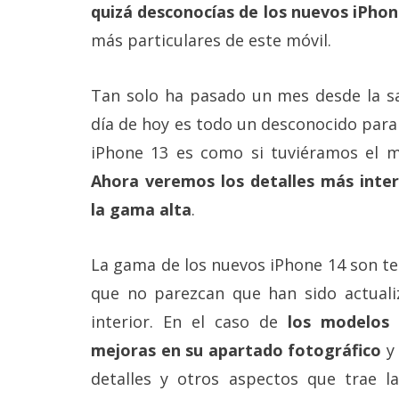
Más
quizá desconocías de los nuevos iPhon
temas
más particulares de este móvil.
Sorteos
Tan solo ha pasado un mes desde la s
día de hoy es todo un desconocido para
Foros
iPhone 13 es como si tuviéramos el m
Ahora veremos los detalles más inter
Contacto
/
la gama alta
.
Sobre
nosotros
/
La gama de los nuevos iPhone 14 son te
Publicidad
/
que no parezcan que han sido actuali
Cambiar
interior. En el caso de
los modelos
opciones
de
mejoras en su apartado fotográfico
y 
privacidad
/
detalles y otros aspectos que trae l
Aviso