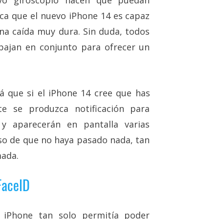
vo giroscopio hacen que puedan
fica que el nuevo iPhone 14 es capaz
una caída muy dura. Sin duda, todos
bajan en conjunto para ofrecer un
rá que si el iPhone 14 cree que has
te se produzca notificación para
 y aparecerán en pantalla varias
aso de que no haya pasado nada, tan
mada.
FaceID
iPhone tan solo permitía poder