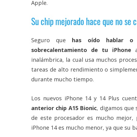
Apple.
Legal
Su chip mejorado hace que no se c
El medio de
comunicación
digital donde
encontrarás
Seguro que
has oído hablar o 
todas las
noticias sobre
sobrecalentamiento de tu iPhone
a
tecnología,
inalámbrica, la cual usa muchos proces
móviles,
ordenadores,
tareas de alto rendimiento o simplemen
apps,
informática,
durante mucho tiempo.
videojuegos,
comparativas,
trucos y
Los nuevos iPhone 14 y 14 Plus cue
tutoriales.
anterior chip A15 Bionic
, digamos que s
El Grupo
de este procesador es mucho mejor, p
Informático
(CC) 2006-
iPhone 14 es mucho menor, ya que su ba
2026.
Algunos
derechos