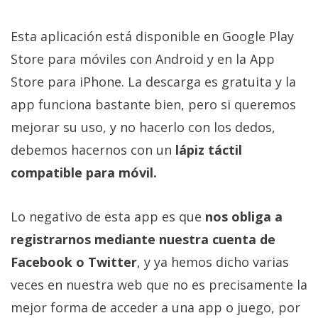
Más
temas
Esta aplicación está disponible en Google Play
Store para móviles con Android y en la App
Sorteos
Store para iPhone. La descarga es gratuita y la
app funciona bastante bien, pero si queremos
Foros
mejorar su uso, y no hacerlo con los dedos,
debemos hacernos con un
lápiz táctil
Contacto
/
compatible para móvil.
Sobre
nosotros
Lo negativo de esta app es que
nos obliga a
/
registrarnos mediante nuestra cuenta de
Publicidad
/
Facebook o Twitter
, y ya hemos dicho varias
Cambiar
veces en nuestra web que no es precisamente la
opciones
mejor forma de acceder a una app o juego, por
de