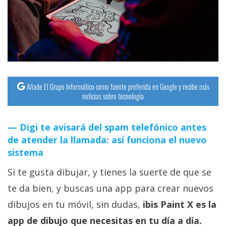
streaming
Operadores
Trucos
y
Tutoriales
Añade El Grupo Informático como fuente preferida en Google y recibe más
noticias sobre tecnología
Ciberseguridad
Digi te avisará del spam telefónico antes
de atender la llamada: así funciona el nuevo
Sistemas
sistema
operativos
Si te gusta dibujar, y tienes la suerte de que se
Profesional
te da bien, y buscas una app para crear nuevos
dibujos en tu móvil, sin dudas,
ibis Paint X es la
+
app de dibujo que necesitas en tu día a día.