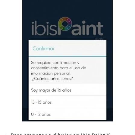
El Grupo
Informático
(CC) 2006-
2026.
Algunos
derechos
reservados
.