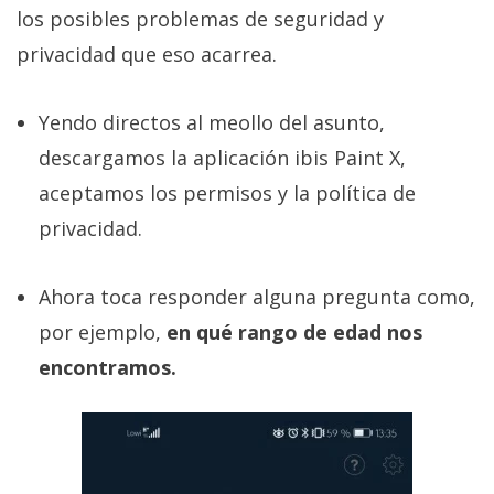
privacidad
los posibles problemas de seguridad y
/
privacidad que eso acarrea.
Aviso
Legal
Yendo directos al meollo del asunto,
descargamos la aplicación ibis Paint X,
El medio de
comunicación
aceptamos los permisos y la política de
digital donde
encontrarás
privacidad.
todas las
noticias sobre
tecnología,
Ahora toca responder alguna pregunta como,
móviles,
por ejemplo,
en qué rango de edad nos
ordenadores,
apps,
encontramos.
informática,
videojuegos,
comparativas,
trucos y
tutoriales.