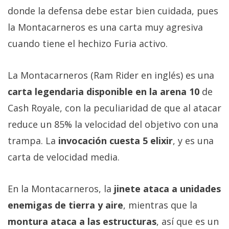
Más
donde la defensa debe estar bien cuidada, pues
temas
la Montacarneros es una carta muy agresiva
cuando tiene el hechizo Furia activo.
Sorteos
La Montacarneros (Ram Rider en inglés) es una
Foros
carta legendaria disponible en la arena 10
de
Cash Royale, con la peculiaridad de que al atacar
Contacto
/
reduce un 85% la velocidad del objetivo con una
Sobre
trampa. La
invocación cuesta 5 elixir
, y es una
nosotros
carta de velocidad media.
/
Publicidad
/
En la Montacarneros, la
jinete ataca a unidades
Cambiar
enemigas de tierra y aire
, mientras que la
opciones
montura ataca a las estructuras
, así que es un
de