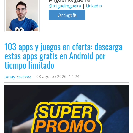
@miguelregueira
|
LinkedIn
Ver biografía
103 apps y juegos en oferta: descarga
estas apps gratis en Android por
tiempo limitado
Jonay Estévez
08 agosto 2026, 14:24