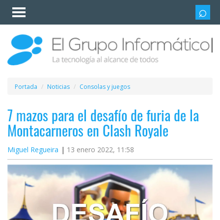
Invitado
Iniciar
sesión /
Registrarse
Esenciales
Móviles
Portada
Noticias
Consolas y juegos
Ofertas
7 mazos para el desafío de furia de la
Montacarneros en Clash Royale
Apps
Miguel Regueira
13 enero 2022, 11:58
Redes
sociales
Plataformas