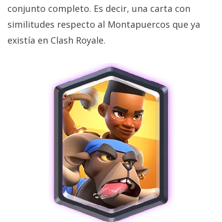
privacidad
conjunto completo. Es decir, una carta con
/
similitudes respecto al Montapuercos que ya
Aviso
existía en Clash Royale.
Legal
El medio de
comunicación
digital donde
encontrarás
todas las
noticias sobre
tecnología,
móviles,
ordenadores,
apps,
informática,
videojuegos,
comparativas,
trucos y
tutoriales.