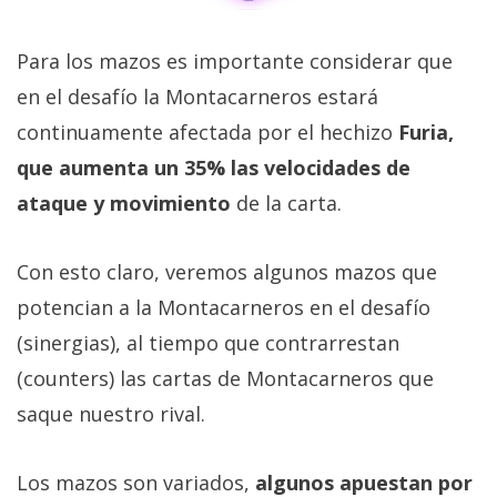
El Grupo
Informático
(CC) 2006-
Para los mazos es importante considerar que
2026.
Algunos
derechos
en el desafío la Montacarneros estará
reservados
.
continuamente afectada por el hechizo
Furia,
que aumenta un 35% las velocidades de
ataque y movimiento
de la carta.
Con esto claro, veremos algunos mazos que
potencian a la Montacarneros en el desafío
(sinergias), al tiempo que contrarrestan
(counters) las cartas de Montacarneros que
saque nuestro rival.
Los mazos son variados,
algunos apuestan por