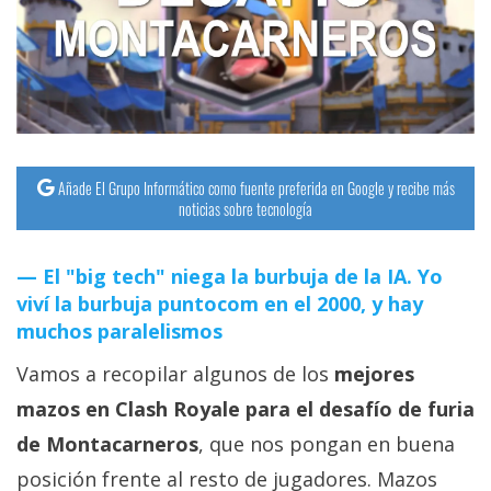
streaming
Operadores
Trucos
y
Tutoriales
Añade El Grupo Informático como fuente preferida en Google y recibe más
noticias sobre tecnología
Ciberseguridad
El "big tech" niega la burbuja de la IA. Yo
viví la burbuja puntocom en el 2000, y hay
Sistemas
muchos paralelismos
operativos
Vamos a recopilar algunos de los
mejores
Profesional
mazos en Clash Royale para el desafío de furia
de Montacarneros
, que nos pongan en buena
+
posición frente al resto de jugadores. Mazos