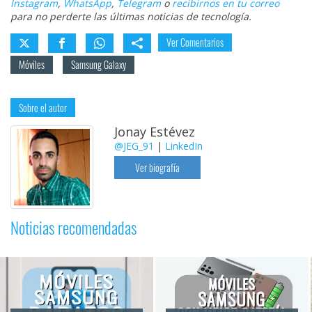
Instagram
,
WhatsApp
,
Telegram
o
recibirnos en tu correo
para no perderte las últimas noticias de tecnología.
Ver Comentarios
Móviles
Samsung Galaxy
Sobre el autor
Jonay Estévez
@JEG_91
|
LinkedIn
Ver biografía
Noticias recomendadas