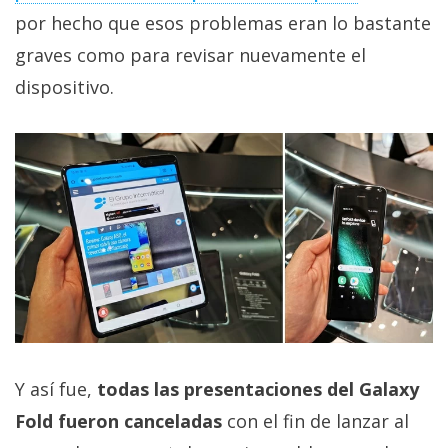
privacidad
por hecho que esos problemas eran lo bastante
/
graves como para revisar nuevamente el
Aviso
dispositivo.
Legal
El medio de
comunicación
digital donde
encontrarás
todas las
noticias sobre
tecnología,
móviles,
ordenadores,
apps,
informática,
videojuegos,
comparativas,
Y así fue,
todas las presentaciones del Galaxy
trucos y
tutoriales.
Fold fueron canceladas
con el fin de lanzar al