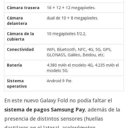
Cámara trasera
16 + 12 + 12 megapíxeles.
Cámara
dual de 10 + 8 megapíxeles.
delantera
Cámara de la
10 megapíxeles f/2.2.
cubierta
Conectividad
WiFi, Bluetooth, NFC, 4G, 5G, GPS,
GLONASS, Galileo, Beidou, etc.
Batería
4.380 mAh el modelo 4G, 4.235 mAh el
modelo 5G.
Sistema
Android 9 Pie.
operativo
En este nuevo Galaxy Fold no podía faltar el
sistema de pagos Samsung Pay
, además de la
presencia de distintos sensores (huellas
dactilares en el lateral, acelerómetro,