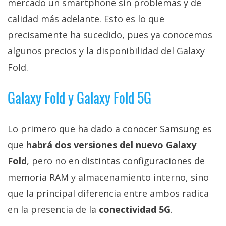
mercado un smartphone sin problemas y de
El Grupo
Informático
calidad más adelante. Esto es lo que
(CC) 2006-
2026.
Algunos
precisamente ha sucedido, pues ya conocemos
derechos
reservados
.
algunos precios y la disponibilidad del Galaxy
Fold.
Galaxy Fold y Galaxy Fold 5G
Lo primero que ha dado a conocer Samsung es
que
habrá dos versiones del nuevo Galaxy
Fold
, pero no en distintas configuraciones de
memoria RAM y almacenamiento interno, sino
que la principal diferencia entre ambos radica
en la presencia de la
conectividad 5G
.