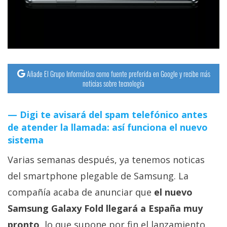
streaming
Operadores
Trucos
y
Añade El Grupo Informático como fuente preferida en Google y recibe más
noticias sobre tecnología
Tutoriales
Digi te avisará del spam telefónico antes
Ciberseguridad
de atender la llamada: así funciona el nuevo
sistema
Sistemas
Varias semanas después, ya tenemos noticas
operativos
del smartphone plegable de Samsung. La
Profesional
compañía acaba de anunciar que
el nuevo
Samsung Galaxy Fold llegará a España muy
+
pronto
, lo que supone por fin el lanzamiento