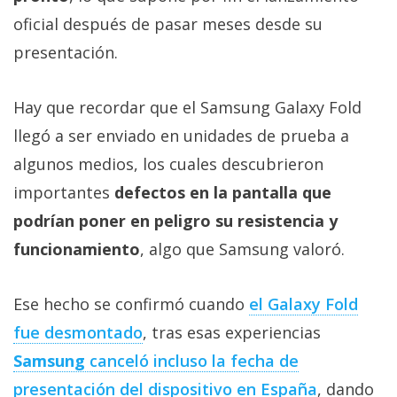
Más
oficial después de pasar meses desde su
temas
presentación.
Sorteos
Hay que recordar que el Samsung Galaxy Fold
llegó a ser enviado en unidades de prueba a
Foros
algunos medios, los cuales descubrieron
Contacto
importantes
defectos en la pantalla que
/
podrían poner en peligro su resistencia y
Sobre
funcionamiento
, algo que Samsung valoró.
nosotros
/
Publicidad
Ese hecho se confirmó cuando
el Galaxy Fold
/
fue desmontado
, tras esas experiencias
Cambiar
Samsung
canceló incluso la fecha de
opciones
de
presentación del dispositivo en España
, dando