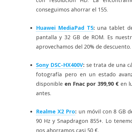
conseguimos ahorrar el 155.
Huawei MediaPad T5
:
una tablet d
pantalla y 32 GB de ROM. Es nuest
aprovechamos del 20% de descuento.
Sony DSC-HX400V
:
se trata de una c
fotografía pero en un estado avanza
disponible
en Fnac por 399,90 €
en lu
antes.
Realme X2 Pro
:
un móvil con 8 GB d
90 Hz y Snapdragon 855+. Lo tenem
nos ahorramos casi 50 €.