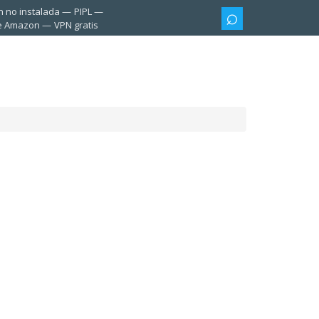
n no instalada
PIPL
te Amazon
VPN gratis