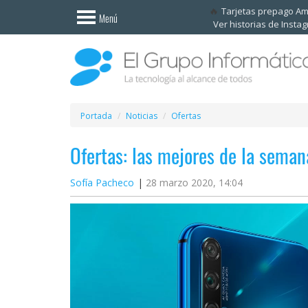
Invitado
Tarjetas prepago A
Menú
Ver historias de Insta
Iniciar
sesión /
Registrarse
Esenciales
Móviles
Portada
Noticias
Ofertas
Ofertas: las mejores de la sema
Ofertas
Sofía Pacheco
28 marzo 2020, 14:04
Apps
Redes
sociales
Plataformas