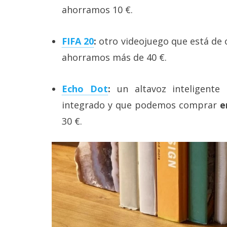
Legal
ahorramos 10 €.
El medio de
FIFA 20
:
otro videojuego que está de 
comunicación
digital donde
ahorramos más de 40 €.
encontrarás
todas las
noticias sobre
Echo Dot
:
un altavoz inteligente 
tecnología,
móviles,
integrado y que podemos comprar
e
ordenadores,
apps,
30 €.
informática,
videojuegos,
comparativas,
trucos y
tutoriales.
El Grupo
Informático
(CC) 2006-
2026.
Algunos
derechos