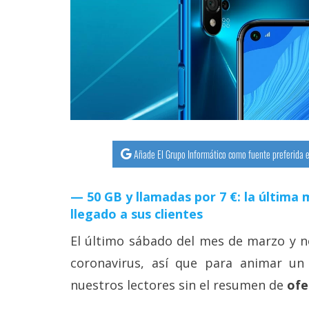
streaming
Operadores
Trucos
y
Tutoriales
Añade El Grupo Informático como fuente preferida e
Ciberseguridad
50 GB y llamadas por 7 €: la últim
Sistemas
llegado a sus clientes
operativos
El último sábado del mes de marzo y no
Profesional
coronavirus, así que para animar u
nuestros lectores sin el resumen de
ofe
+