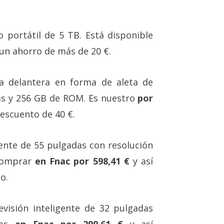
 portátil de 5 TB. Está disponible
n ahorro de más de 20 €.
 delantera en forma de aleta de
das y 256 GB de ROM. Es nuestro
por
escuento de 40 €.
gente de 55 pulgadas con resolución
comprar
en Fnac por 598,41 €
y así
o.
evisión inteligente de 32 pulgadas
mos
en Fnac por 290,61 €
y así