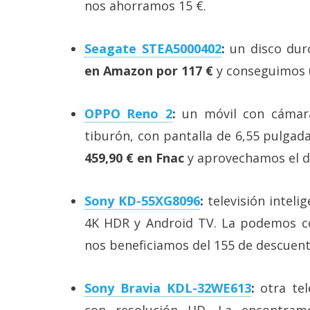
nos ahorramos 15 €.
Seagate STEA5000402
:
un disco duro
en Amazon por 117 €
y conseguimos u
OPPO Reno 2
:
un móvil con cámara
tiburón, con pantalla de 6,55 pulga
459,90 € en Fnac
y aprovechamos el d
Sony KD-55XG8096
:
televisión inteli
4K HDR y Android TV. La podemos 
nos beneficiamos del 155 de descuent
Sony Bravia KDL-32WE613
:
otra tel
con resolución HD. La encontra