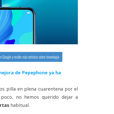
n Google y recibe más noticias sobre tecnología
a mejora de Pepephone ya ha
s pilla en plena cuarentena por el
n poco, no hemos querido dejar a
rtas
habitual.