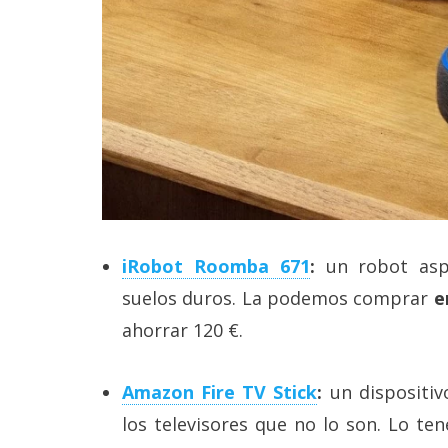
reservados
.
iRobot Roomba 671
:
un robot aspi
suelos duros. La podemos comprar
e
ahorrar 120 €.
Amazon Fire TV Stick
:
un dispositiv
los televisores que no lo son. Lo t