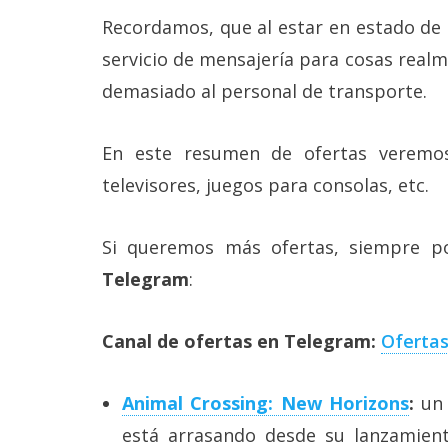
Más
Recordamos, que al estar en estado de 
temas
servicio de mensajería para cosas real
demasiado al personal de transporte.
Sorteos
En este resumen de ofertas veremos p
Foros
televisores, juegos para consolas, etc.
Contacto
/
Si queremos más ofertas, siempre p
Sobre
nosotros
Telegram
:
/
Publicidad
/
Canal de ofertas en Telegram:
Ofertas
Cambiar
opciones
de
Animal Crossing: New Horizons
:
un 
privacidad
/
está arrasando desde su lanzamien
Aviso