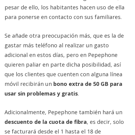
privacidad
pesar de ello, los habitantes hacen uso de ella
/
para ponerse en contacto con sus familiares.
Aviso
Legal
Se añade otra preocupación más, que es la de
El medio de
gastar más teléfono al realizar un gasto
comunicación
adicional en estos días, pero en Pepephone
digital donde
encontrarás
quieren paliar en parte dicha posibilidad, así
todas las
noticias sobre
que los clientes que cuenten con alguna línea
tecnología,
móvil recibirán un
bono extra de 50 GB para
móviles,
ordenadores,
usar sin problemas y gratis
.
apps,
informática,
videojuegos,
Adicionalmente, Pepephone también hará un
comparativas,
trucos y
descuento de la cuota de fibra
, es decir, solo
tutoriales.
se facturará desde el 1 hasta el 18 de