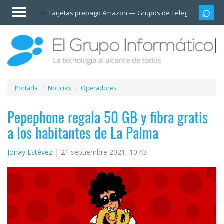
Invitado
Tarjetas prepago Amazon
Grupos de Telegram
Cali
Iniciar
sesión /
Registrarse
Esenciales
Móviles
Portada
Noticias
Operadores
Ofertas
Pepephone regala 50 GB y fibra gratis
a los habitantes de La Palma
Apps
Jonay Estévez
21 septiembre 2021, 10:43
Redes
sociales
Plataformas