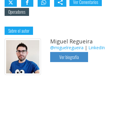
Ver Comentarios
Operadores
Sobre el autor
Miguel Regueira
@miguelregueira
|
LinkedIn
Ver biografía