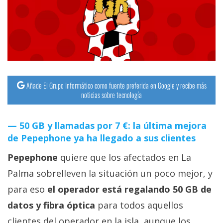
streaming
Operadores
Trucos
y
Tutoriales
Añade El Grupo Informático como fuente preferida en Google y recibe más
noticias sobre tecnología
Ciberseguridad
50 GB y llamadas por 7 €: la última mejora
de Pepephone ya ha llegado a sus clientes
Sistemas
operativos
Pepephone
quiere que los afectados en La
Palma sobrelleven la situación un poco mejor, y
Profesional
para eso
el operador está regalando 50 GB de
datos y fibra óptica
para todos aquellos
+
clientes del operador en la isla, aunque los