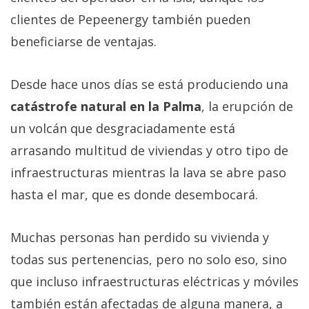
Más
clientes de Pepeenergy también pueden
temas
beneficiarse de ventajas.
Sorteos
Desde hace unos días se está produciendo una
catástrofe natural en la Palma
, la erupción de
Foros
un volcán que desgraciadamente está
Contacto
arrasando multitud de viviendas y otro tipo de
/
infraestructuras mientras la lava se abre paso
Sobre
hasta el mar, que es donde desembocará.
nosotros
/
Publicidad
Muchas personas han perdido su vivienda y
/
todas sus pertenencias, pero no solo eso, sino
Cambiar
que incluso infraestructuras eléctricas y móviles
opciones
de
también están afectadas de alguna manera, a