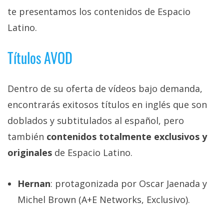
privacidad
te presentamos los contenidos de Espacio
/
Latino.
Aviso
Legal
Títulos AVOD
El medio de
comunicación
Dentro de su oferta de vídeos bajo demanda,
digital donde
encontrarás
encontrarás exitosos títulos en inglés que son
todas las
doblados y subtitulados al español, pero
noticias sobre
tecnología,
también
contenidos totalmente exclusivos y
móviles,
ordenadores,
originales
de Espacio Latino.
apps,
informática,
videojuegos,
Hernan
: protagonizada por Oscar Jaenada y
comparativas,
trucos y
Michel Brown (A+E Networks, Exclusivo).
tutoriales.