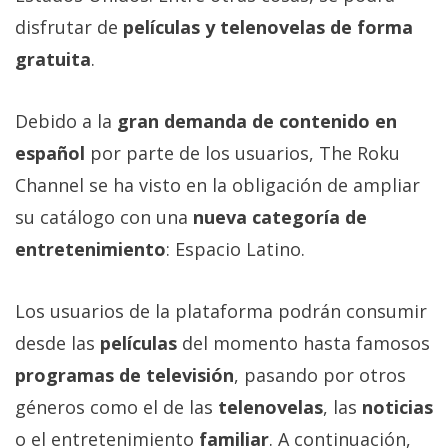
Más
disfrutar de
películas y telenovelas de forma
temas
gratuita
.
Sorteos
Debido a la
gran demanda de contenido en
español
por parte de los usuarios, The Roku
Foros
Channel se ha visto en la obligación de ampliar
Contacto
su catálogo con una
nueva categoría de
/
entretenimiento
: Espacio Latino.
Sobre
nosotros
Los usuarios de la plataforma podrán consumir
/
Publicidad
desde las
películas
del momento hasta famosos
/
programas de televisión
, pasando por otros
Cambiar
géneros como el de las
telenovelas
, las
noticias
opciones
de
o el entretenimiento
familiar
. A continuación,