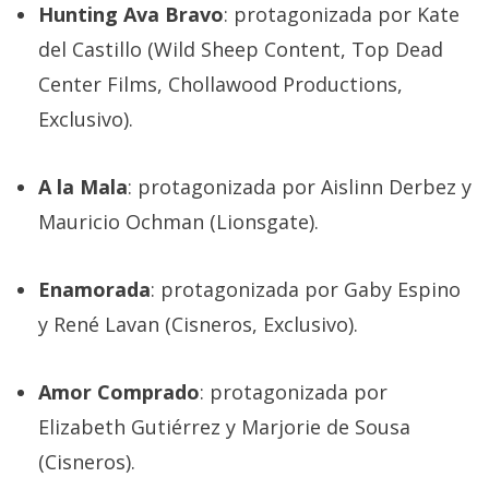
El Grupo
Hunting Ava Bravo
: protagonizada por Kate
Informático
(CC) 2006-
del Castillo (Wild Sheep Content, Top Dead
2026.
Algunos
Center Films, Chollawood Productions,
derechos
reservados
.
Exclusivo).
A la Mala
: protagonizada por Aislinn Derbez y
Mauricio Ochman (Lionsgate).
Enamorada
: protagonizada por Gaby Espino
y René Lavan (Cisneros, Exclusivo).
Amor Comprado
: protagonizada por
Elizabeth Gutiérrez y Marjorie de Sousa
(Cisneros).