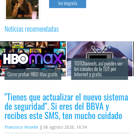
Ver biografía
Noticias recomendadas
TDTChannels, así puedes ver 
los canales de la TDT por 
Cómo probar HBO Max gratis
Internet y gratis
"Tienes que actualizar el nuevo sistema
de seguridad". Si eres del BBVA y
recibes este SMS, ten mucho cuidado
Francisco Vicente
06 agosto 2026, 16:34