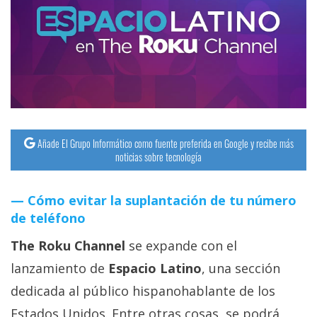
streaming
Operadores
Trucos
y
Tutoriales
Añade El Grupo Informático como fuente preferida en Google y recibe más
noticias sobre tecnología
Ciberseguridad
Cómo evitar la suplantación de tu número
Sistemas
de teléfono
operativos
The Roku Channel
se expande con el
Profesional
lanzamiento de
Espacio Latino
, una sección
dedicada al público hispanohablante de los
+
Estados Unidos. Entre otras cosas, se podrá