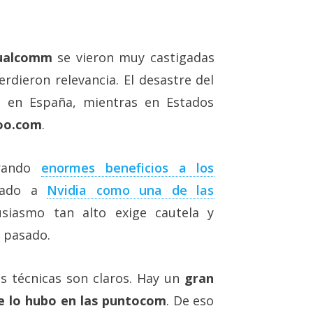
ualcomm
se vieron muy castigadas
dieron relevancia. El desastre del
 en España, mientras en Estados
oo.com
.
erando
enormes beneficios a los
rado a
Nvidia como una de las
usiasmo tan alto exige cautela y
l pasado.
es técnicas son claros. Hay un
gran
e lo hubo en las puntocom
. De eso