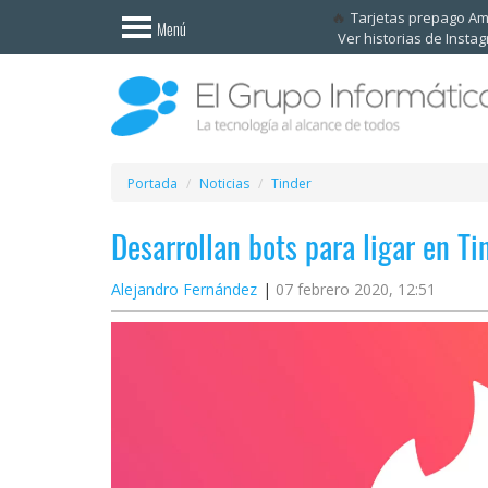
Invitado
Tarjetas prepago A
Menú
Ver historias de Insta
Iniciar
sesión /
Registrarse
Esenciales
Móviles
Portada
Noticias
Tinder
Desarrollan bots para ligar en Ti
Ofertas
Alejandro Fernández
07 febrero 2020, 12:51
Apps
Redes
sociales
Plataformas