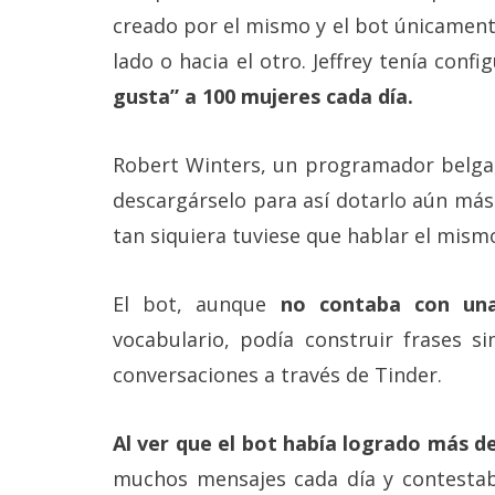
Legal
creado por el mismo y el bot únicament
lado o hacia el otro. Jeffrey tenía conf
El medio de
comunicación
gusta” a 100 mujeres cada día.
digital donde
encontrarás
todas las
Robert Winters, un programador belga, 
noticias sobre
tecnología,
descargárselo para así dotarlo aún más 
móviles,
tan siquiera tuviese que hablar el mism
ordenadores,
apps,
informática,
El bot, aunque
no contaba con un
videojuegos,
comparativas,
vocabulario, podía construir frases 
trucos y
tutoriales.
conversaciones a través de Tinder.
El Grupo
Informático
Al ver que el bot había logrado más d
(CC) 2006-
2026.
Algunos
muchos mensajes cada día y contestaba
derechos