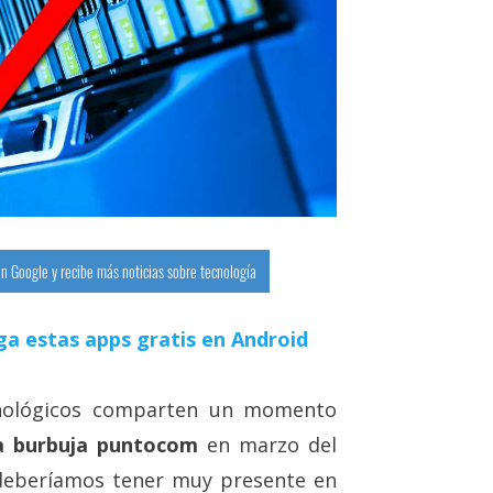
n Google y recibe más noticias sobre tecnología
ga estas apps gratis en Android
cnológicos comparten un momento
la burbuja puntocom
en marzo del
deberíamos tener muy presente en