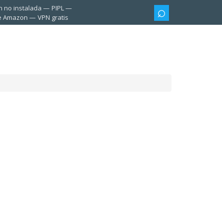
n no instalada
PIPL
te Amazon
VPN gratis