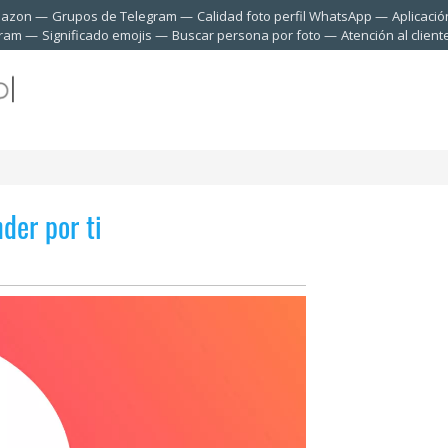
mazon
Grupos de Telegram
Calidad foto perfil WhatsApp
Aplicació
gram
Significado emojis
Buscar persona por foto
Atención al clien
nder por ti