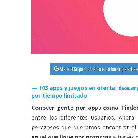
streaming
Operadores
Trucos
y
Tutoriales
Añade El Grupo Informático como fuente preferida e
Ciberseguridad
103 apps y juegos en oferta: descar
Sistemas
por tiempo limitado
operativos
Conocer gente por apps como Tinde
Profesional
entre los diferentes usuarios. Ahora
perezosos que queramos encontrar e
+
aquel que ligue por nosotros
a través 