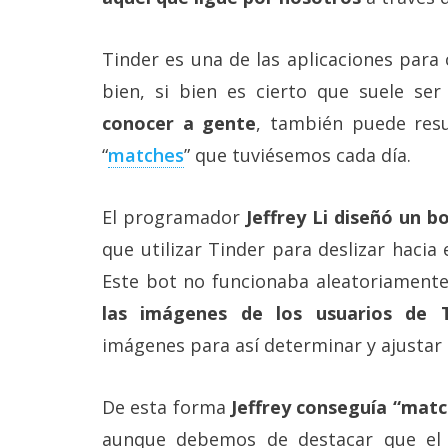
Más
temas
Tinder es una de las aplicaciones para
bien, si bien es cierto que suele se
Sorteos
conocer a gente
, también puede resu
“
matches
” que tuviésemos cada día.
Foros
Contacto
El programador
Jeffrey Li diseñó un b
/
que utilizar Tinder para deslizar hacia
Sobre
nosotros
Este bot no funcionaba aleatoriamente
/
Publicidad
las imágenes de los usuarios de T
/
imágenes para así determinar y ajustar l
Cambiar
opciones
de
privacidad
De esta forma
Jeffrey conseguía “matc
/
aunque debemos de destacar que el pe
Aviso