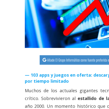
Añade El Grupo Informático como fuente preferida e
103 apps y juegos en oferta: descar
por tiempo limitado
Muchos de los actuales gigantes te
crítico. Sobrevivieron al
estallido de 
año 2000. Un momento histórico que 