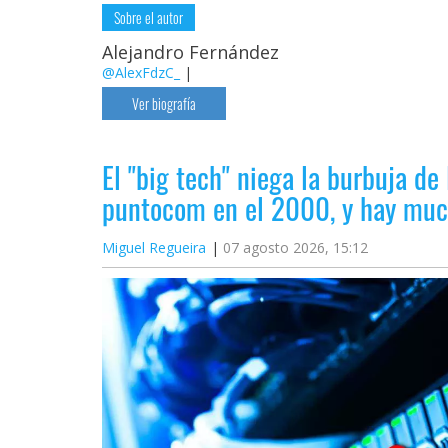
Sobre el autor
Alejandro Fernández
@AlexFdzC_
|
Ver biografía
El "big tech" niega la burbuja de 
puntocom en el 2000, y hay muc
Miguel Regueira
07 agosto 2026, 15:12