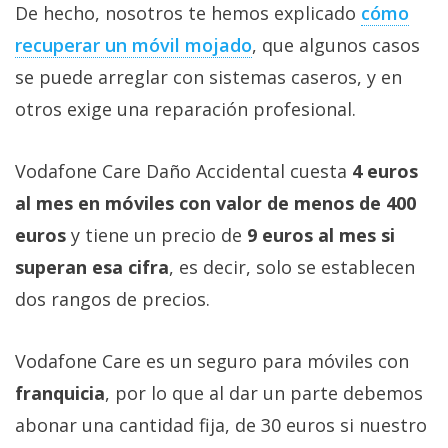
El Grupo
De hecho, nosotros te hemos explicado
cómo
Informático
(CC) 2006-
recuperar un móvil mojado
, que algunos casos
2026.
Algunos
se puede arreglar con sistemas caseros, y en
derechos
reservados
.
otros exige una reparación profesional.
Vodafone Care Daño Accidental cuesta
4 euros
al mes en móviles con valor de menos de 400
euros
y tiene un precio de
9 euros al mes si
superan esa cifra
, es decir, solo se establecen
dos rangos de precios.
Vodafone Care es un seguro para móviles con
franquicia
, por lo que al dar un parte debemos
abonar una cantidad fija, de 30 euros si nuestro