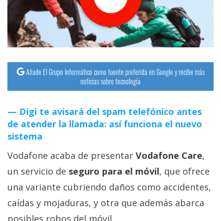
streaming
Operadores
Trucos
y
Añade El Grupo Informático como fuente preferida en Google y recibe más
noticias sobre tecnología
Tutoriales
Digi te avisará del spam telefónico antes
Ciberseguridad
de atender la llamada: así funciona el nuevo
sistema
Sistemas
Vodafone acaba de presentar
Vodafone Care
,
operativos
un servicio de
seguro para el móvil
, que ofrece
Profesional
una variante cubriendo daños como accidentes,
caídas y mojaduras, y otra que además abarca
+
posibles robos del móvil.