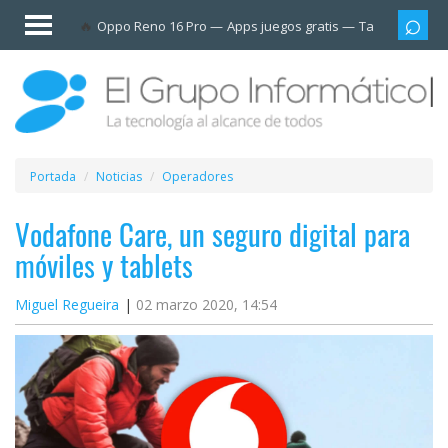
Invitado
Oppo Reno 16 Pro
Apps juegos gratis
Tarjetas prep
Iniciar
sesión /
Registrarse
Esenciales
Móviles
Portada
Noticias
Operadores
Ofertas
Vodafone Care, un seguro digital para
móviles y tablets
Apps
Miguel Regueira
02 marzo 2020, 14:54
Redes
sociales
Plataformas