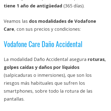
privacidad
tiene 1 año de antigüedad
(365 días).
/
Aviso
Veamos las
dos modalidades de Vodafone
Legal
Care
, con sus precios y condiciones:
El medio de
comunicación
Vodafone Care Daño Accidental
digital donde
encontrarás
todas las
La modalidad Daño Accidental asegura
roturas,
noticias sobre
tecnología,
golpes caídas y daños por líquidos
móviles,
ordenadores,
(salpicaduras o inmersiones), que son los
apps,
riesgos más habituales que sufren los
informática,
videojuegos,
smartphones, sobre todo la rotura de las
comparativas,
trucos y
pantallas.
tutoriales.