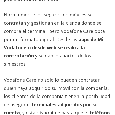
Más
temas
Normalmente los seguros de móviles se
contratan y gestionan en la tienda donde se
Sorteos
compra el terminal, pero Vodafone Care opta
por un formato digital. Desde las
apps de Mi
Foros
Vodafone o desde web se realiza la
Contacto
contratación
y se dan los partes de los
/
siniestros.
Sobre
nosotros
Vodafone Care no solo lo pueden contratar
/
Publicidad
quien haya adquirido su móvil con la compañía,
/
los clientes de la compañía tienen la posibilidad
Cambiar
de asegurar
terminales adquiridos por su
opciones
de
cuenta
, y está disponible hasta que el
teléfono