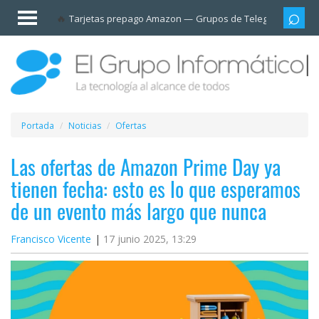
Invitado
Tarjetas prepago Amazon
Grupos de Telegram
Cali
Iniciar
sesión /
Registrarse
Esenciales
Móviles
Portada
Noticias
Ofertas
Ofertas
Las ofertas de Amazon Prime Day ya
tienen fecha: esto es lo que esperamos
Apps
de un evento más largo que nunca
Redes
Francisco Vicente
17 junio 2025, 13:29
sociales
Plataformas