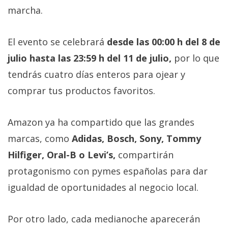
Más
marcha.
temas
El evento se celebrará
desde las 00:00 h del 8 de
Sorteos
julio hasta las 23:59 h del 11 de julio,
por lo que
tendrás cuatro días enteros para ojear y
Foros
comprar tus productos favoritos.
Contacto
/
Amazon ya ha compartido que las grandes
Sobre
marcas, como
Adidas, Bosch, Sony, Tommy
nosotros
Hilfiger, Oral-B o Levi’s,
compartirán
/
protagonismo con pymes españolas para dar
Publicidad
/
igualdad de oportunidades al negocio local.
Cambiar
opciones
Por otro lado, cada medianoche aparecerán
de