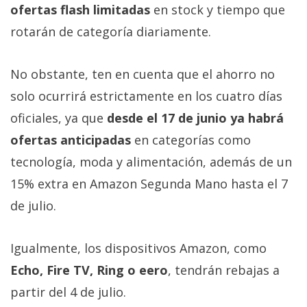
ofertas flash limitadas
en stock y tiempo que
privacidad
/
rotarán de categoría diariamente.
Aviso
Legal
No obstante, ten en cuenta que el ahorro no
solo ocurrirá estrictamente en los cuatro días
El medio de
comunicación
oficiales, ya que
desde el 17 de junio ya habrá
digital donde
ofertas anticipadas
en categorías como
encontrarás
todas las
tecnología, moda y alimentación, además de un
noticias sobre
tecnología,
15% extra en Amazon Segunda Mano hasta el 7
móviles,
de julio.
ordenadores,
apps,
informática,
videojuegos,
Igualmente, los dispositivos Amazon, como
comparativas,
Echo, Fire TV, Ring o eero
, tendrán rebajas a
trucos y
tutoriales.
partir del 4 de julio.