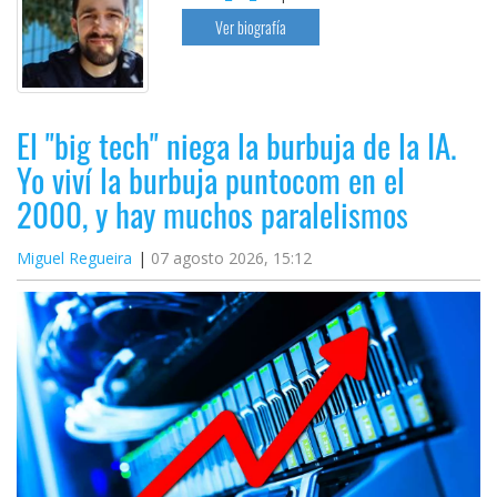
Ver biografía
El "big tech" niega la burbuja de la IA.
Yo viví la burbuja puntocom en el
2000, y hay muchos paralelismos
Miguel Regueira
07 agosto 2026, 15:12