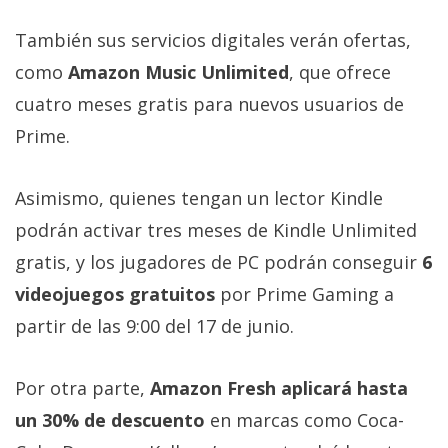
El Grupo
Informático
También sus servicios digitales verán ofertas,
(CC) 2006-
2026.
Algunos
como
Amazon Music Unlimited
, que ofrece
derechos
reservados
.
cuatro meses gratis para nuevos usuarios de
Prime.
Asimismo, quienes tengan un lector Kindle
podrán activar tres meses de Kindle Unlimited
gratis, y los jugadores de PC podrán conseguir
6
videojuegos gratuitos
por Prime Gaming a
partir de las 9:00 del 17 de junio.
Por otra parte,
Amazon Fresh aplicará hasta
un 30% de descuento
en marcas como Coca-