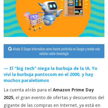
streaming
Operadores
Trucos
y
Tutoriales
Añade El Grupo Informático como fuente preferida en Google y recibe más
noticias sobre tecnología
Ciberseguridad
El "big tech" niega la burbuja de la IA. Yo
Sistemas
viví la burbuja puntocom en el 2000, y hay
operativos
muchos paralelismos
La cuenta atrás para el
Amazon Prime Day
Profesional
2025,
el gran evento de ofertas y descuentos del
+
gigante de las compras en Internet, ya está en