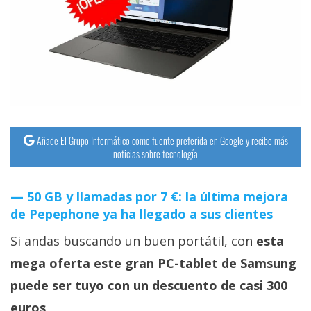
streaming
Operadores
Trucos
y
Tutoriales
Añade El Grupo Informático como fuente preferida en Google y recibe más
noticias sobre tecnología
Ciberseguridad
50 GB y llamadas por 7 €: la última mejora
Sistemas
de Pepephone ya ha llegado a sus clientes
operativos
Si andas buscando un buen portátil, con
esta
Profesional
mega oferta este gran PC-tablet de Samsung
puede ser tuyo con un descuento de casi 300
+
euros
.