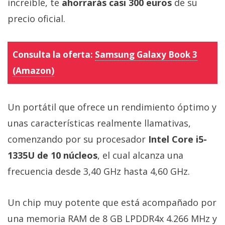
increíble, te
ahorrarás casi 300 euros
de su
El Grupo
Informático
precio oficial.
(CC) 2006-
2026.
Algunos
derechos
reservados
.
Consulta la oferta:
Samsung Galaxy Book 3
(Amazon)
Un portátil que ofrece un rendimiento óptimo y
unas características realmente llamativas,
comenzando por su procesador
Intel Core i5-
1335U de 10 núcleos
, el cual alcanza una
frecuencia desde 3,40 GHz hasta 4,60 GHz.
Un chip muy potente que está acompañado por
una memoria RAM de 8 GB LPDDR4x 4.266 MHz y