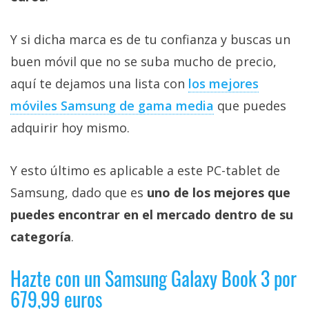
Más
temas
Y si dicha marca es de tu confianza y buscas un
buen móvil que no se suba mucho de precio,
Sorteos
aquí te dejamos una lista con
los mejores
móviles Samsung de gama media
que puedes
Foros
adquirir hoy mismo.
Contacto
/
Y esto último es aplicable a este PC-tablet de
Sobre
Samsung, dado que es
uno de los mejores que
nosotros
puedes encontrar en el mercado dentro de su
/
Publicidad
categoría
.
/
Cambiar
Hazte con un Samsung Galaxy Book 3 por
opciones
679,99 euros
de