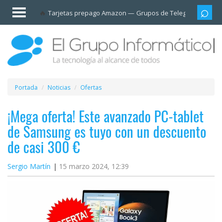
Invitado
Tarjetas prepago Amazon
Grupos de Telegram
Cali
Iniciar
sesión /
Registrarse
Esenciales
Móviles
Portada
Noticias
Ofertas
Ofertas
¡Mega oferta! Este avanzado PC-tablet
de Samsung es tuyo con un descuento
Apps
de casi 300 €
Redes
Sergio Martín
15 marzo 2024, 12:39
sociales
Plataformas