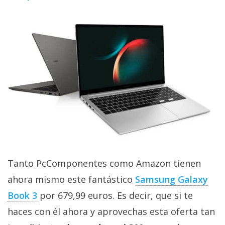
privacidad
/
Aviso
Legal
El medio de
comunicación
digital donde
encontrarás
todas las
noticias sobre
tecnología,
móviles,
ordenadores,
apps,
Tanto PcComponentes como Amazon tienen
informática,
ahora mismo este fantástico
Samsung Galaxy
videojuegos,
comparativas,
Book 3
por 679,99 euros. Es decir, que si te
trucos y
tutoriales.
haces con él ahora y aprovechas esta oferta tan