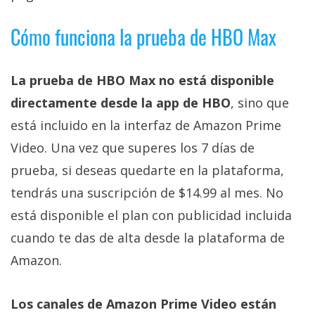
privacidad
/
Cómo funciona la prueba de HBO Max
Aviso
Legal
La prueba de HBO Max no está disponible
directamente desde la app de HBO
, sino que
El medio de
comunicación
está incluido en la interfaz de Amazon Prime
digital donde
encontrarás
Video. Una vez que superes los 7 días de
todas las
prueba, si deseas quedarte en la plataforma,
noticias sobre
tecnología,
tendrás una suscripción de $14.99 al mes. No
móviles,
ordenadores,
está disponible el plan con publicidad incluida
apps,
cuando te das de alta desde la plataforma de
informática,
videojuegos,
Amazon.
comparativas,
trucos y
tutoriales.
Los canales de Amazon Prime Video están