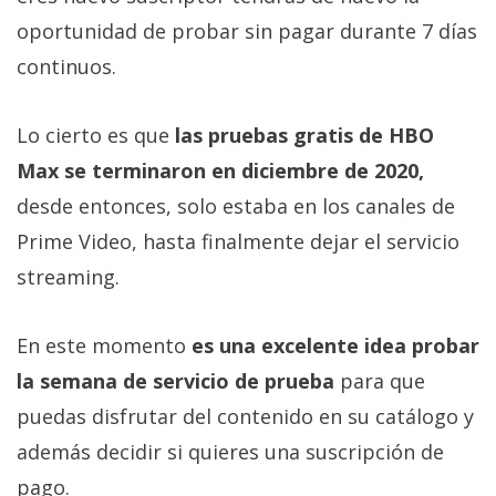
Más
oportunidad de probar sin pagar durante 7 días
temas
continuos.
Sorteos
Lo cierto es que
las pruebas gratis de HBO
Max se terminaron en diciembre de 2020,
Foros
desde entonces, solo estaba en los canales de
Contacto
Prime Video, hasta finalmente dejar el servicio
/
streaming.
Sobre
nosotros
En este momento
es una excelente idea probar
/
Publicidad
la semana de servicio de prueba
para que
/
puedas disfrutar del contenido en su catálogo y
Cambiar
además decidir si quieres una suscripción de
opciones
de
pago.