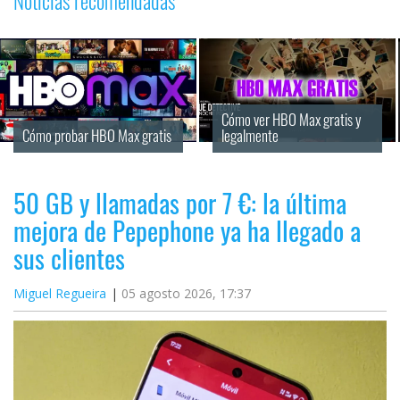
Noticias recomendadas
Cómo ver HBO Max gratis y 
Cómo probar HBO Max gratis
legalmente
50 GB y llamadas por 7 €: la última
mejora de Pepephone ya ha llegado a
sus clientes
Miguel Regueira
05 agosto 2026, 17:37