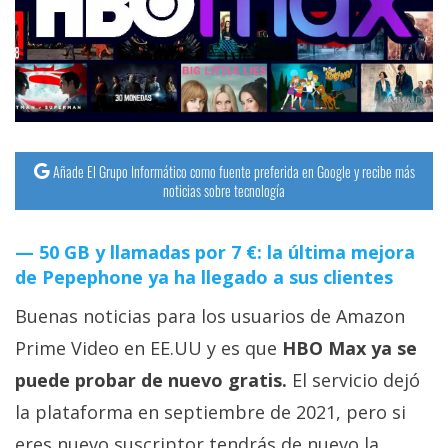
streaming
Operadores
Trucos
y
Tutoriales
Añade El Grupo Informático como fuente preferida en Google y recibe más
noticias sobre tecnología
Ciberseguridad
50 GB y llamadas por 7 €: la última mejora
de Pepephone ya ha llegado a sus clientes
Sistemas
operativos
Buenas noticias para los usuarios de Amazon
Prime Video en EE.UU y es que
HBO Max ya se
Profesional
puede probar de nuevo gratis.
El servicio dejó
la plataforma en septiembre de 2021, pero si
+
eres nuevo suscriptor tendrás de nuevo la