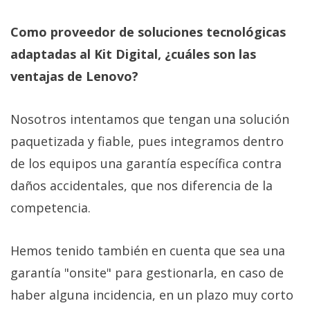
privacidad
/
Como proveedor de soluciones tecnológicas
Aviso
adaptadas al Kit Digital, ¿cuáles son las
Legal
ventajas de Lenovo?
El medio de
comunicación
Nosotros intentamos que tengan una solución
digital donde
paquetizada y fiable, pues integramos dentro
encontrarás
todas las
de los equipos una garantía específica contra
noticias sobre
tecnología,
daños accidentales, que nos diferencia de la
móviles,
competencia.
ordenadores,
apps,
informática,
videojuegos,
Hemos tenido también en cuenta que sea una
comparativas,
garantía "onsite" para gestionarla, en caso de
trucos y
tutoriales.
haber alguna incidencia, en un plazo muy corto