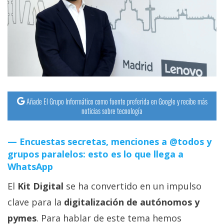
streaming
Operadores
Trucos
y
Tutoriales
Añade El Grupo Informático como fuente preferida en Google y recibe más
noticias sobre tecnología
Ciberseguridad
Encuestas secretas, menciones a @todos y
Sistemas
grupos paralelos: esto es lo que llega a
operativos
WhatsApp
El
Kit Digital
se ha convertido en un impulso
Profesional
clave para la
digitalización de autónomos y
+
pymes
. Para hablar de este tema hemos