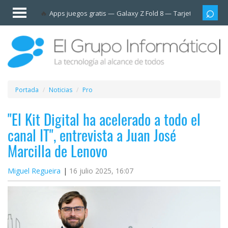
Invitado
Apps juegos gratis
Galaxy Z Fold 8
Tarjetas prepag
Iniciar
sesión /
Registrarse
Esenciales
Móviles
Portada
Noticias
Pro
Ofertas
"El Kit Digital ha acelerado a todo el
canal IT", entrevista a Juan José
Apps
Marcilla de Lenovo
Redes
Miguel Regueira
16 julio 2025, 16:07
sociales
Plataformas