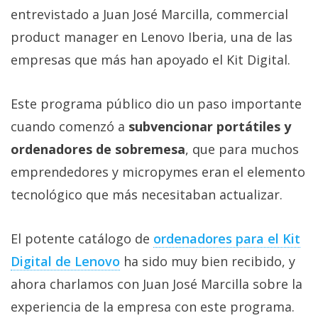
Más
entrevistado a Juan José Marcilla, commercial
temas
product manager en Lenovo Iberia, una de las
empresas que más han apoyado el Kit Digital.
Sorteos
Este programa público dio un paso importante
Foros
cuando comenzó a
subvencionar portátiles y
ordenadores de sobremesa
, que para muchos
Contacto
/
emprendedores y micropymes eran el elemento
Sobre
tecnológico que más necesitaban actualizar.
nosotros
/
El potente catálogo de
ordenadores para el Kit
Publicidad
/
Digital de Lenovo
ha sido muy bien recibido, y
Cambiar
ahora charlamos con Juan José Marcilla sobre la
opciones
experiencia de la empresa con este programa.
de