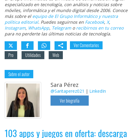
especializado en tecnología, con análisis y noticias sobre
móviles, informática y el mundo digital desde 2006. Conoce
más sobre el
equipo de El Grupo Informático y nuestra
política editorial
. Puedes seguirnos en
Facebook
,
X
,
Instagram
,
WhatsApp
,
Telegram
o
recibirnos en tu correo
para no perderte las últimas noticias de tecnología.
Ver Comentarios
Pro
Utilidades
Web
Sobre el autor
Sara Pérez
@Saritaperez021
|
LinkedIn
Ver biografía
103 apps y juegos en oferta: descarga