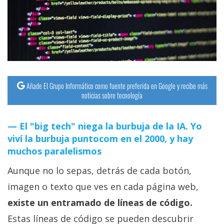
streaming
Operadores
Trucos
y
Tutoriales
Añade El Grupo Informático como fuente preferida en Google y recibe más
noticias sobre tecnología
Ciberseguridad
El "big tech" niega la burbuja de la IA. Yo
viví la burbuja puntocom en el 2000, y hay
Sistemas
muchos paralelismos
operativos
Aunque no lo sepas, detrás de cada botón,
Profesional
imagen o texto que ves en cada página web,
existe un entramado de líneas de código.
+
Estas líneas de código se pueden descubrir