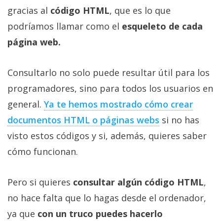
Más
gracias al
código HTML
, que es lo que
temas
podríamos llamar como el
esqueleto de cada
página web.
Sorteos
Consultarlo no solo puede resultar útil para los
Foros
programadores, sino para todos los usuarios en
general.
Ya te hemos mostrado cómo crear
Contacto
/
documentos HTML o páginas webs
si no has
Sobre
visto estos códigos y si, además, quieres saber
nosotros
cómo funcionan.
/
Publicidad
/
Pero si quieres
consultar algún código HTML
,
Cambiar
no hace falta que lo hagas desde el ordenador,
opciones
ya que
con un truco puedes hacerlo
de