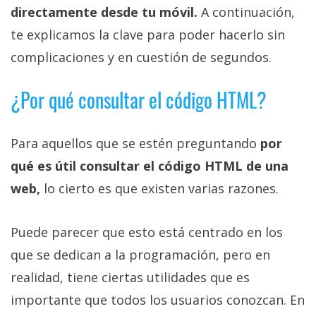
privacidad
directamente desde tu móvil.
A continuación,
/
te explicamos la clave para poder hacerlo sin
Aviso
complicaciones y en cuestión de segundos.
Legal
¿Por qué consultar el código HTML?
El medio de
comunicación
digital donde
Para aquellos que se estén preguntando
por
encontrarás
todas las
qué es útil consultar el código HTML de una
noticias sobre
tecnología,
web,
lo cierto es que existen varias razones.
móviles,
ordenadores,
apps,
Puede parecer que esto está centrado en los
informática,
videojuegos,
que se dedican a la programación, pero en
comparativas,
realidad, tiene ciertas utilidades que es
trucos y
tutoriales.
importante que todos los usuarios conozcan. En