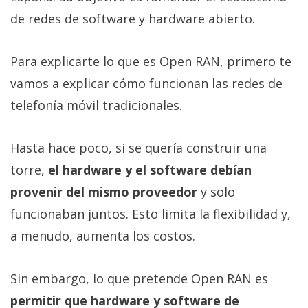
Más
de redes de software y hardware abierto.
temas
Para explicarte lo que es Open RAN, primero te
Sorteos
vamos a explicar cómo funcionan las redes de
telefonía móvil tradicionales.
Foros
Contacto
Hasta hace poco, si se quería construir una
/
torre,
el hardware y el software debían
Sobre
provenir del mismo proveedor
y solo
nosotros
funcionaban juntos. Esto limita la flexibilidad y,
/
Publicidad
a menudo, aumenta los costos.
/
Cambiar
Sin embargo, lo que pretende Open RAN es
opciones
permitir que hardware y software de
de