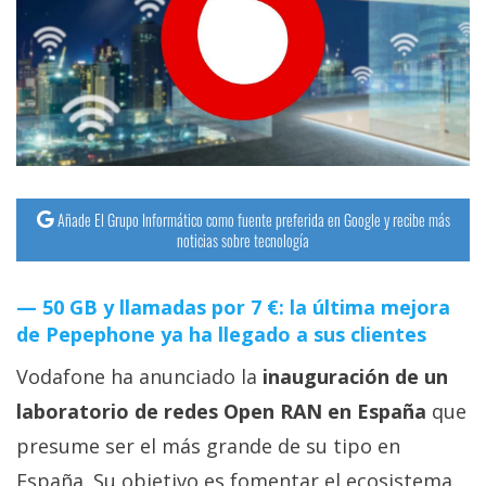
streaming
Operadores
Trucos
y
Tutoriales
Añade El Grupo Informático como fuente preferida en Google y recibe más
noticias sobre tecnología
Ciberseguridad
50 GB y llamadas por 7 €: la última mejora
Sistemas
de Pepephone ya ha llegado a sus clientes
operativos
Vodafone ha anunciado la
inauguración de un
Profesional
laboratorio de redes Open RAN en España
que
presume ser el más grande de su tipo en
+
España. Su objetivo es fomentar el ecosistema