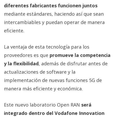
privacidad
diferentes fabricantes funcionen juntos
/
mediante estándares, haciendo así que sean
Aviso
intercambiables y puedan operar de manera
Legal
eficiente.
El medio de
comunicación
La ventaja de esta tecnología para los
digital donde
encontrarás
proveedores es que
promueve la competencia
todas las
y la flexibilidad
, además de disfrutar antes de
noticias sobre
tecnología,
actualizaciones de software y la
móviles,
ordenadores,
implementación de nuevas funciones 5G de
apps,
manera más eficiente y económica.
informática,
videojuegos,
comparativas,
trucos y
Este nuevo laboratorio Open RAN
será
tutoriales.
integrado dentro del Vodafone Innovation