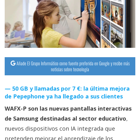
streaming
Operadores
Trucos
y
Tutoriales
Añade El Grupo Informático como fuente preferida en Google y recibe más
noticias sobre tecnología
Ciberseguridad
50 GB y llamadas por 7 €: la última mejora
Sistemas
de Pepephone ya ha llegado a sus clientes
operativos
WAFX-P son las nuevas pantallas interactivas
Profesional
de Samsung destinadas al sector educativo
,
nuevos dispositivos con IA integrada que
+
pretenden mejorar el aprendizaje de los