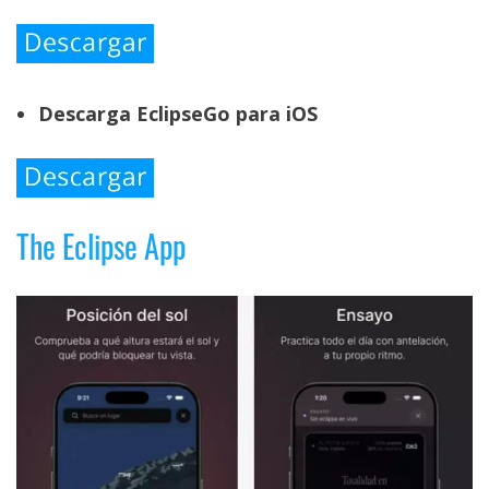
Descarga EclipseGo para iOS
The Eclipse App