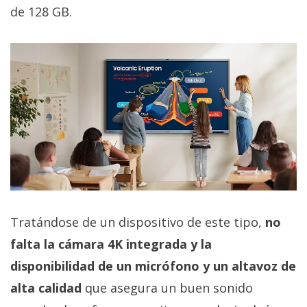
El Grupo
de 128 GB.
Informático
(CC) 2006-
2026.
Algunos
derechos
reservados
.
Tratándose de un dispositivo de este tipo,
no
falta la cámara 4K integrada y la
disponibilidad de un micrófono y un altavoz de
alta calidad
que asegura un buen sonido