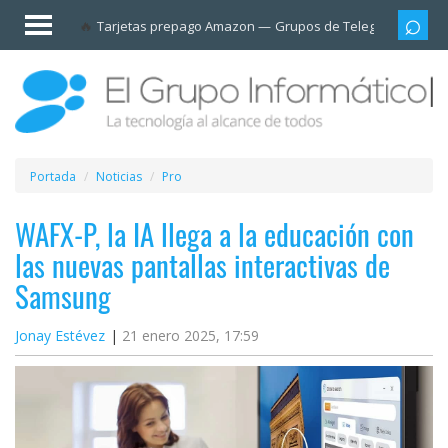
Invitado
Tarjetas prepago Amazon
Grupos de Telegram
Cali
Iniciar
sesión /
Registrarse
Esenciales
Móviles
Portada
Noticias
Pro
Ofertas
WAFX-P, la IA llega a la educación con
las nuevas pantallas interactivas de
Apps
Samsung
Redes
Jonay Estévez
21 enero 2025, 17:59
sociales
Plataformas