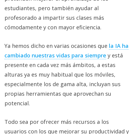
Más
estudiantes, pero también ayudar al
temas
profesorado a impartir sus clases más
cómodamente y con mayor eficiencia.
Sorteos
Ya hemos dicho en varias ocasiones que
la IA ha
Foros
cambiado nuestras vidas para siempre
y está
Contacto
presente en cada vez más ámbitos, a estas
/
alturas ya es muy habitual que los móviles,
Sobre
especialmente los de gama alta, incluyan sus
nosotros
/
propias herramientas que aprovechan su
Publicidad
potencial.
/
Cambiar
Todo sea por ofrecer más recursos a los
opciones
de
usuarios con los que mejorar su productividad y