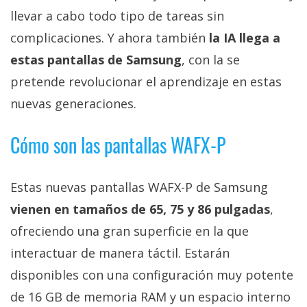
privacidad
llevar a cabo todo tipo de tareas sin
/
complicaciones. Y ahora también
la IA llega a
Aviso
estas pantallas de Samsung
, con la se
Legal
pretende revolucionar el aprendizaje en estas
El medio de
nuevas generaciones.
comunicación
digital donde
Cómo son las pantallas WAFX-P
encontrarás
todas las
noticias sobre
tecnología,
Estas nuevas pantallas WAFX-P de Samsung
móviles,
ordenadores,
vienen en tamaños de 65, 75 y 86 pulgadas
,
apps,
ofreciendo una gran superficie en la que
informática,
videojuegos,
interactuar de manera táctil. Estarán
comparativas,
trucos y
disponibles con una configuración muy potente
tutoriales.
de 16 GB de memoria RAM y un espacio interno