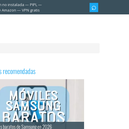
n no instalada
PIPL
te Amazon
VPN gratis
as recomendadas
es baratos de Samsung en 2026