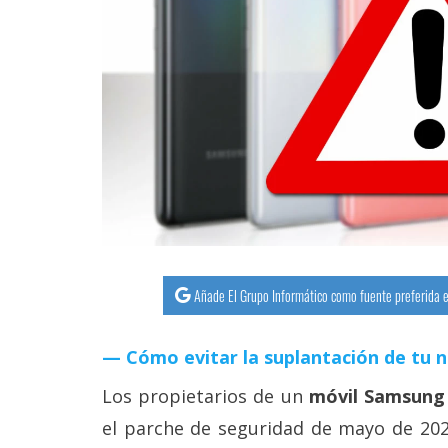
streaming
Operadores
Trucos
y
Tutoriales
Ciberseguridad
Sistemas
Añade El Grupo Informático como fuente preferida e
operativos
Cómo evitar la suplantación de tu 
Profesional
Los propietarios de un
móvil Samsung 
el parche de seguridad de mayo de 202
+