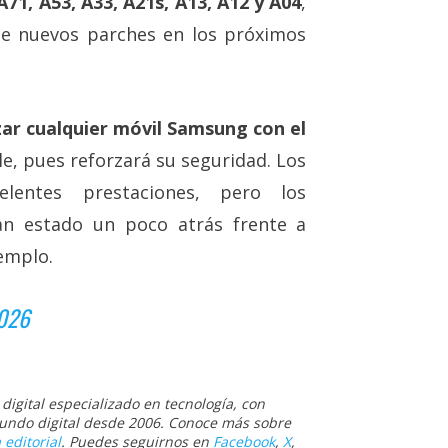
1, A53, A33, A21s, A13, A12 y A04
,
e nuevos parches en los próximos
zar cualquier móvil Samsung con el
le, pues reforzará su seguridad. Los
lentes prestaciones, pero los
an estado un poco atrás frente a
emplo.
2026
igital especializado en tecnología, con
 mundo digital desde 2006. Conoce más sobre
 editorial
. Puedes seguirnos en
Facebook
,
X
,