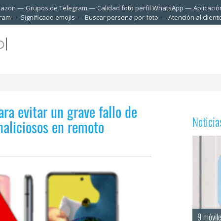
mazon
Grupos de Telegram
Calidad foto perfil WhatsApp
Aplicació
gram
Significado emojis
Buscar persona por foto
Atención al clien
ra evitar un grave fallo de
Notici
aliciosos en remoto
9 móvil