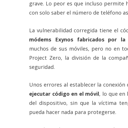
Más
grave. Lo peor es que incluso permite h
temas
con solo saber el número de teléfono as
Sorteos
La vulnerabilidad corregida tiene el c
módems Exynos fabricados por la
Foros
muchos de sus móviles, pero no en to
Project Zero, la división de la compañ
Contacto
/
seguridad.
Sobre
nosotros
/
Unos errores al establecer la conexión
Publicidad
/
ejecutar código en el móvil
, lo que en
Cambiar
del dispositivo, sin que la víctima te
opciones
de
pueda hacer nada para protegerse.
privacidad
/
Aviso