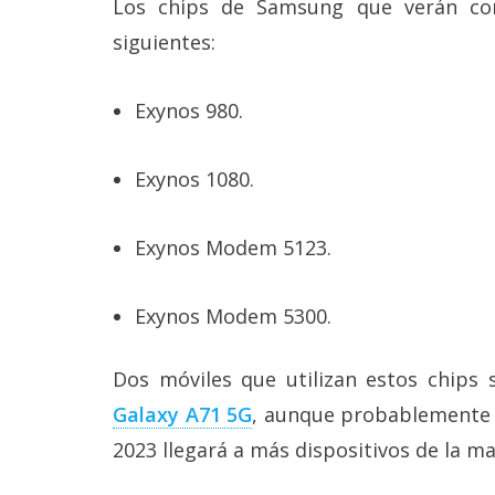
Los chips de Samsung que verán cor
Legal
siguientes:
El medio de
comunicación
Exynos 980.
digital donde
encontrarás
todas las
noticias sobre
Exynos 1080.
tecnología,
móviles,
ordenadores,
Exynos Modem 5123.
apps,
informática,
videojuegos,
Exynos Modem 5300.
comparativas,
trucos y
tutoriales.
Dos móviles que utilizan estos chips
El Grupo
Galaxy A71 5G
, aunque probablemente 
Informático
2023 llegará a más dispositivos de la ma
(CC) 2006-
2026.
Algunos
derechos