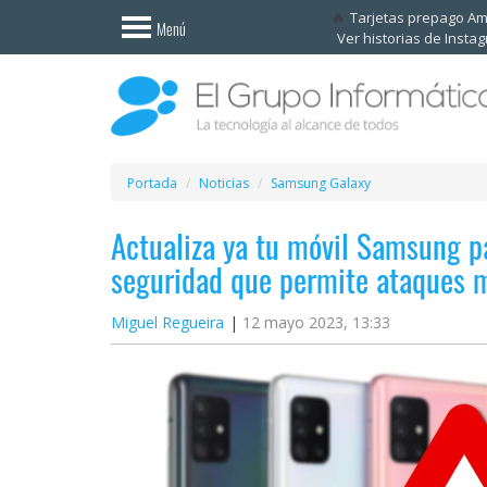
Invitado
Tarjetas prepago A
Menú
Ver historias de Insta
Iniciar
sesión /
Registrarse
Esenciales
Móviles
Portada
Noticias
Samsung Galaxy
Actualiza ya tu móvil Samsung pa
Ofertas
seguridad que permite ataques m
Apps
Miguel Regueira
12 mayo 2023, 13:33
Redes
sociales
Plataformas