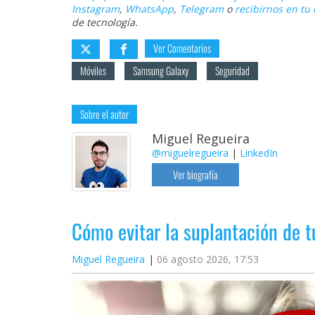
Instagram
,
WhatsApp
,
Telegram
o
recibirnos en tu 
de tecnología.
Ver Comentarios
Móviles
Samsung Galaxy
Seguridad
Sobre el autor
Miguel Regueira
@miguelregueira
|
LinkedIn
Ver biografía
Cómo evitar la suplantación de 
Miguel Regueira
06 agosto 2026, 17:53