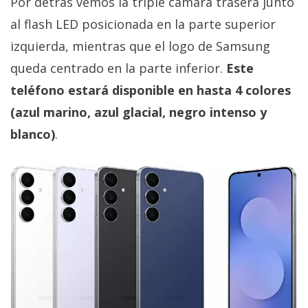
Por detrás vemos la triple cámara trasera junto
privacidad
al flash LED posicionada en la parte superior
/
Aviso
izquierda, mientras que el logo de Samsung
Legal
queda centrado en la parte inferior.
Este
teléfono estará disponible en hasta 4 colores
El medio de
(azul marino, azul glacial, negro intenso y
comunicación
digital donde
blanco)
.
encontrarás
todas las
noticias sobre
tecnología,
móviles,
ordenadores,
apps,
informática,
videojuegos,
comparativas,
trucos y
tutoriales.