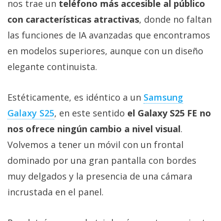
nos trae un
teléfono más accesible al público
Más
temas
con características atractivas
, donde no faltan
las funciones de IA avanzadas que encontramos
Sorteos
en modelos superiores, aunque con un diseño
elegante continuista.
Foros
Estéticamente, es idéntico a un
Samsung
Contacto
Galaxy S25
, en este sentido
el Galaxy S25 FE no
/
nos ofrece ningún cambio a nivel visual
.
Sobre
nosotros
Volvemos a tener un móvil con un frontal
/
dominado por una gran pantalla con bordes
Publicidad
muy delgados y la presencia de una cámara
/
Cambiar
incrustada en el panel.
opciones
de