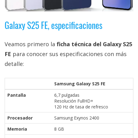
El Grupo
Informático
(CC) 2006-
2026.
Algunos
Galaxy S25 FE, especificaciones
derechos
reservados
.
Veamos primero la
ficha técnica del Galaxy S25
FE
para conocer sus especificaciones con más
detalle:
Samsung Galaxy S25 FE
Pantalla
6,7 pulgadas
Resolución FullHD+
120 Hz de tasa de refresco
Procesador
Samsung Exynos 2400
Memoria
8 GB