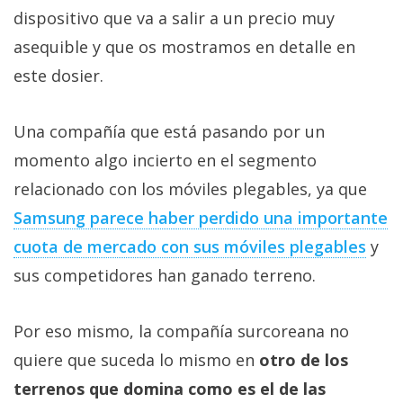
Más
dispositivo que va a salir a un precio muy
temas
asequible y que os mostramos en detalle en
este dosier.
Sorteos
Una compañía que está pasando por un
Foros
momento algo incierto en el segmento
relacionado con los móviles plegables, ya que
Contacto
/
Samsung parece haber perdido una importante
Sobre
cuota de mercado con sus móviles plegables
y
nosotros
sus competidores han ganado terreno.
/
Publicidad
/
Por eso mismo, la compañía surcoreana no
Cambiar
quiere que suceda lo mismo en
otro de los
opciones
terrenos que domina como es el de las
de