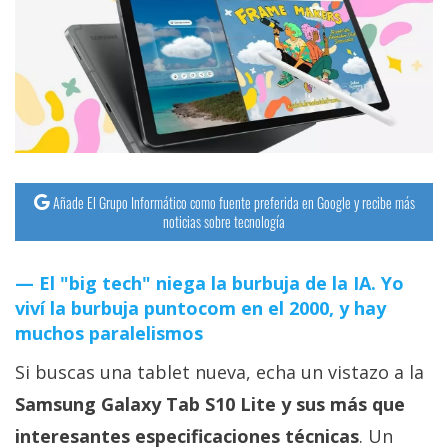
streaming
Operadores
Trucos
y
Tutoriales
Añade El Grupo Informático como fuente preferida en Google y recibe más
noticias sobre tecnología
Ciberseguridad
El "big tech" niega la burbuja de la IA. Yo
Sistemas
viví la burbuja puntocom en el 2000, y hay
operativos
muchos paralelismos
Si buscas una tablet nueva, echa un vistazo a la
Profesional
Samsung Galaxy Tab S10 Lite y sus más que
+
interesantes especificaciones técnicas
. Un