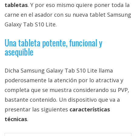
privacidad
tabletas
. Y por eso mismo quiere poner toda la
/
carne en el asador con su nueva tablet Samsung
Aviso
Galaxy Tab S10 Lite.
Legal
Una tableta potente, funcional y
El medio de
asequible
comunicación
digital donde
encontrarás
todas las
Dicha Samsung Galaxy Tab S10 Lite llama
noticias sobre
tecnología,
poderosamente la atención por lo atractiva y
móviles,
completa que se muestra considerando su PVP,
ordenadores,
apps,
bastante contenido. Un dispositivo que va a
informática,
videojuegos,
presentar las siguientes
características
comparativas,
técnicas
.
trucos y
tutoriales.