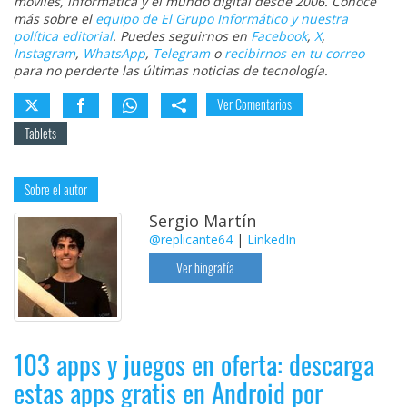
móviles, informática y el mundo digital desde 2006. Conoce
más sobre el
equipo de El Grupo Informático y nuestra
política editorial
. Puedes seguirnos en
Facebook
,
X
,
Instagram
,
WhatsApp
,
Telegram
o
recibirnos en tu correo
para no perderte las últimas noticias de tecnología.
Ver Comentarios
Tablets
Sobre el autor
Sergio Martín
@replicante64
|
LinkedIn
Ver biografía
103 apps y juegos en oferta: descarga
estas apps gratis en Android por