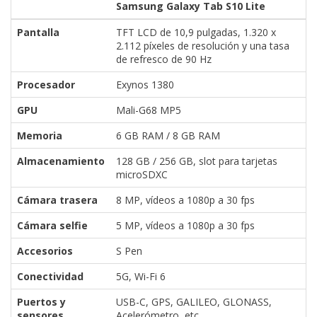
El Grupo
Samsung Galaxy Tab S10 Lite
Informático
(CC) 2006-
Pantalla
TFT LCD de 10,9 pulgadas, 1.320 x
2026.
Algunos
2.112 píxeles de resolución y una tasa
derechos
de refresco de 90 Hz
reservados
.
Procesador
Exynos 1380
GPU
Mali-G68 MP5
Memoria
6 GB RAM / 8 GB RAM
Almacenamiento
128 GB / 256 GB, slot para tarjetas
microSDXC
Cámara trasera
8 MP, vídeos a 1080p a 30 fps
Cámara selfie
5 MP, vídeos a 1080p a 30 fps
Accesorios
S Pen
Conectividad
5G, Wi-Fi 6
Puertos y
USB-C, GPS, GALILEO, GLONASS,
sensores
Acelerómetro, etc.