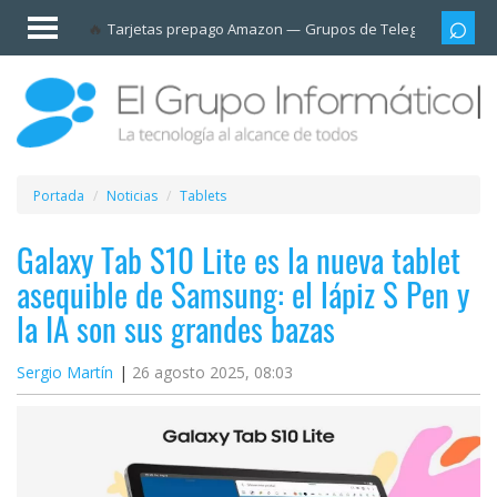
Invitado
Tarjetas prepago Amazon
Grupos de Telegram
Cali
Iniciar
sesión /
Registrarse
Esenciales
Móviles
Portada
Noticias
Tablets
Ofertas
Galaxy Tab S10 Lite es la nueva tablet
asequible de Samsung: el lápiz S Pen y
Apps
la IA son sus grandes bazas
Redes
Sergio Martín
26 agosto 2025, 08:03
sociales
Plataformas