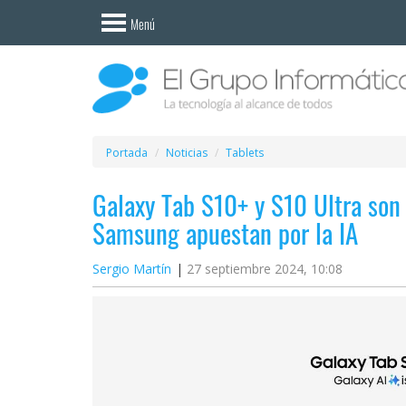
Invitado
Menú
Iniciar
sesión /
Registrarse
Esenciales
Móviles
Portada
Noticias
Tablets
Galaxy Tab S10+ y S10 Ultra son o
Ofertas
Samsung apuestan por la IA
Apps
Sergio Martín
27 septiembre 2024, 10:08
Redes
sociales
Plataformas