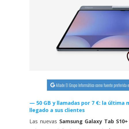
streaming
Operadores
Trucos
y
Tutoriales
Ciberseguridad
Sistemas
Añade El Grupo Informático como fuente preferida e
operativos
50 GB y llamadas por 7 €: la últim
Profesional
llegado a sus clientes
Las nuevas
Samsung Galaxy Tab S10+
+