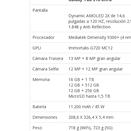
reservados
.
Pantalla
Dynamic AMOLED 2X de 14,6
pulgadas a 120 HZ, resolución 2.
1.848 y Anti Reflection
Procesador
Mediatek Dimensity 9300+ (4 nm
GPU
Immortalis-G720 MC12
Cámara Trasera
13 MP + 8 MP gran angular
Cámara Selfie
12 MP + 12 MP gran angular
Memoria
16 GB + 1 TB
12 GB + 512 GB
12 GB + 256 GB
MicroSD hasta 1,5 TB
Batería
11.200 mAh / 45 W
Dimensiones
208,6 X 326,4 X 5,4 mm
Peso
718 g (WiFi), 723 g (5G)