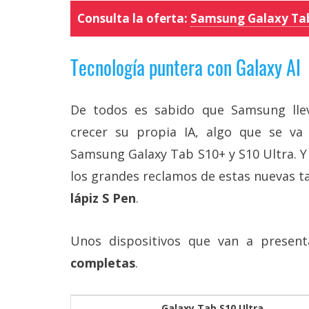
Legal
Consulta la oferta:
Samsung Galaxy Tab
El medio de
comunicación
Tecnología puntera con Galaxy AI
digital donde
encontrarás
todas las
De todos es sabido que Samsung lle
noticias sobre
tecnología,
crecer su propia IA, algo que se va 
móviles,
ordenadores,
Samsung Galaxy Tab S10+ y S10 Ultra. Y 
apps,
los grandes reclamos de estas nuevas ta
informática,
videojuegos,
lápiz S Pen
.
comparativas,
trucos y
tutoriales.
Unos dispositivos que van a present
El Grupo
completas
.
Informático
(CC) 2006-
2026.
Algunos
derechos
Galaxy Tab S10 Ultra