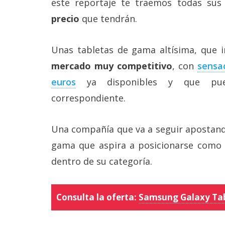
este reportaje te traemos todas sus
Más
precio
que tendrán.
temas
Sorteos
Unas tabletas de gama altísima, que 
mercado muy competitivo
, con
sensa
Foros
euros
ya disponibles y que pued
correspondiente.
Contacto
/
Sobre
Una compañía que va a seguir apostando
nosotros
gama que aspira a posicionarse como
/
Publicidad
dentro de su categoría.
/
Cambiar
opciones
de
Consulta la oferta:
Samsung Galaxy Ta
privacidad
/
Aviso