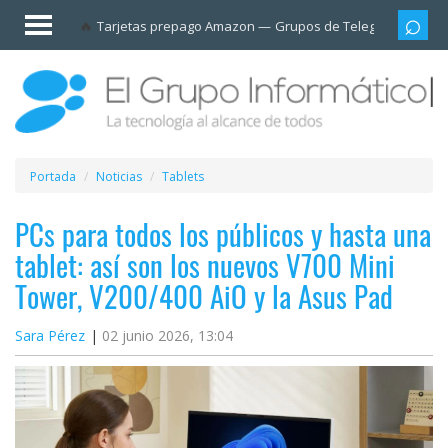
Invitado
Tarjetas prepago Amazon
Grupos de Telegram
Cali
Iniciar
sesión /
Registrarse
Esenciales
Móviles
Portada
Noticias
Tablets
Ofertas
PCs para todos los públicos y hasta una
tablet: así son los nuevos V700 Mini
Apps
Tower, V200/400 AiO y la Asus Pad
Redes
Sara Pérez
02 junio 2026, 13:04
sociales
Plataformas