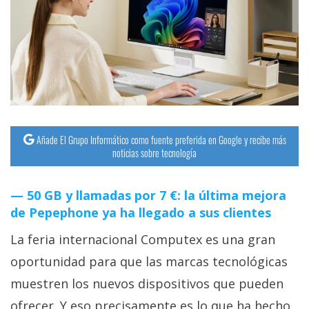
streaming
Operadores
Trucos
y
Tutoriales
Añade El Grupo Informático como fuente preferida en Google y recibe más
noticias sobre tecnología
Ciberseguridad
50 GB y llamadas por 7 €: la última mejora
Sistemas
de Pepephone ya ha llegado a sus clientes
operativos
La feria internacional Computex es una gran
Profesional
oportunidad para que las marcas tecnológicas
muestren los nuevos dispositivos que pueden
+
ofrecer. Y eso precisamente es lo que ha hecho