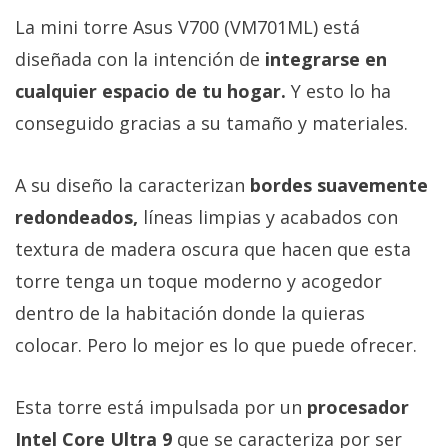
El Grupo
Informático
La mini torre Asus V700 (VM701ML) está
(CC) 2006-
diseñada con la intención de
integrarse en
2026.
Algunos
derechos
cualquier espacio de tu hogar.
Y esto lo ha
reservados
.
conseguido gracias a su tamaño y materiales.
A su diseño la caracterizan
bordes suavemente
redondeados,
líneas limpias y acabados con
textura de madera oscura que hacen que esta
torre tenga un toque moderno y acogedor
dentro de la habitación donde la quieras
colocar. Pero lo mejor es lo que puede ofrecer.
Esta torre está impulsada por un
procesador
Intel Core Ultra 9
que se caracteriza por ser