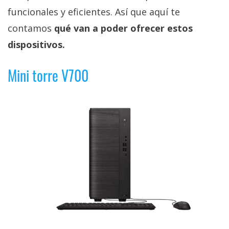
privacidad
funcionales y eficientes. Así que aquí te
/
contamos
qué van a poder ofrecer estos
Aviso
dispositivos.
Legal
Mini torre V700
El medio de
comunicación
digital donde
encontrarás
todas las
noticias sobre
tecnología,
móviles,
ordenadores,
apps,
informática,
videojuegos,
comparativas,
trucos y
tutoriales.