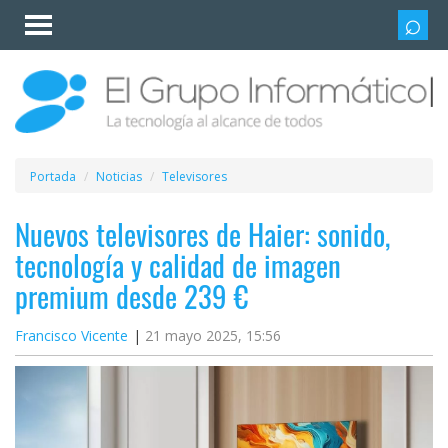
Invitado
Iniciar
sesión /
Registrarse
Esenciales
Móviles
Portada
Noticias
Televisores
Ofertas
Nuevos televisores de Haier: sonido,
tecnología y calidad de imagen
Apps
premium desde 239 €
Redes
Francisco Vicente
21 mayo 2025, 15:56
sociales
Plataformas