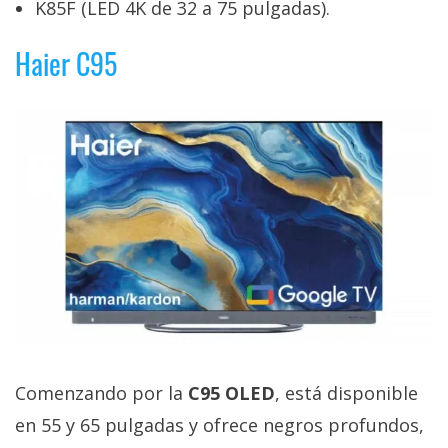
K85F (LED 4K de 32 a 75 pulgadas).
privacidad
/
Haier C95
Aviso
Legal
El medio de
comunicación
digital donde
encontrarás
todas las
noticias sobre
tecnología,
móviles,
ordenadores,
apps,
informática,
videojuegos,
comparativas,
Comenzando por la
C95 OLED
, está disponible
trucos y
tutoriales.
en 55 y 65 pulgadas y ofrece negros profundos,