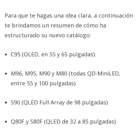
Más
temas
Para que te hagas una idea clara, a continuación
te brindamos un resumen de cómo ha
Sorteos
estructurado su nuevo catálogo:
Foros
C95 (OLED, en 55 y 65 pulgadas)
Contacto
/
M96, M95, M90 y M80 (todas QD-MiniLED,
Sobre
entre 55 y 100 pulgadas)
nosotros
/
S90 (QLED Full Array de 98 pulgadas)
Publicidad
/
Cambiar
Q80F y S80F (QLED de 32 a 85 pulgadas)
opciones
de