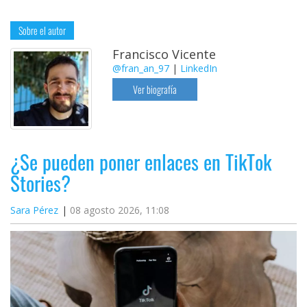
Sobre el autor
Francisco Vicente
@fran_an_97
|
LinkedIn
Ver biografía
¿Se pueden poner enlaces en TikTok
Stories?
Sara Pérez
08 agosto 2026, 11:08