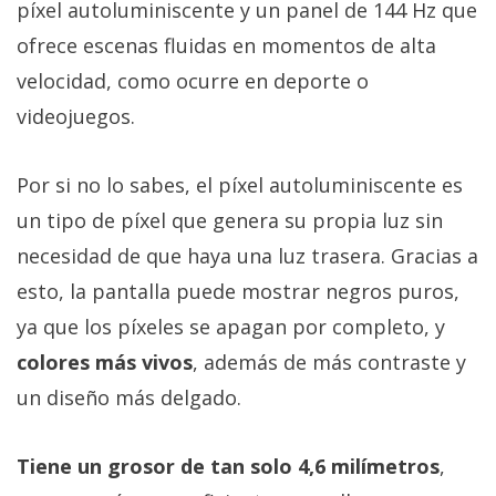
El Grupo
píxel autoluminiscente y un panel de 144 Hz que
Informático
ofrece escenas fluidas en momentos de alta
(CC) 2006-
2026.
Algunos
velocidad, como ocurre en deporte o
derechos
reservados
.
videojuegos.
Por si no lo sabes, el píxel autoluminiscente es
un tipo de píxel que genera su propia luz sin
necesidad de que haya una luz trasera. Gracias a
esto, la pantalla puede mostrar negros puros,
ya que los píxeles se apagan por completo, y
colores más vivos
, además de más contraste y
un diseño más delgado.
Tiene un grosor de tan solo 4,6 milímetros
,