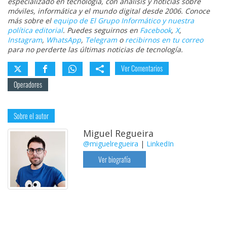
especializado en tecnología, con análisis y noticias sobre
móviles, informática y el mundo digital desde 2006. Conoce
más sobre el
equipo de El Grupo Informático y nuestra
política editorial
. Puedes seguirnos en
Facebook
,
X
,
Instagram
,
WhatsApp
,
Telegram
o
recibirnos en tu correo
para no perderte las últimas noticias de tecnología.
Ver Comentarios
Operadores
Sobre el autor
Miguel Regueira
@miguelregueira
|
LinkedIn
Ver biografía