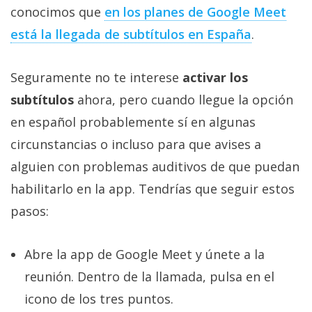
privacidad
conocimos que
en los planes de Google Meet
/
está la llegada de subtítulos en España
.
Aviso
Legal
Seguramente no te interese
activar los
subtítulos
ahora, pero cuando llegue la opción
El medio de
comunicación
en español probablemente sí en algunas
digital donde
encontrarás
circunstancias o incluso para que avises a
todas las
alguien con problemas auditivos de que puedan
noticias sobre
tecnología,
habilitarlo en la app. Tendrías que seguir estos
móviles,
ordenadores,
pasos:
apps,
informática,
videojuegos,
Abre la app de Google Meet y únete a la
comparativas,
trucos y
reunión. Dentro de la llamada, pulsa en el
tutoriales.
icono de los tres puntos.