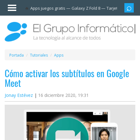
Invitado
Apps juegos gratis
Galaxy Z Fold 8
Tarjetas prepag
Iniciar
sesión /
Registrarse
Esenciales
Móviles
Portada
Tutoriales
Apps
Ofertas
Cómo activar los subtítulos en Google
Meet
Apps
Jonay Estévez
16 diciembre 2020, 19:31
Redes
sociales
Plataformas