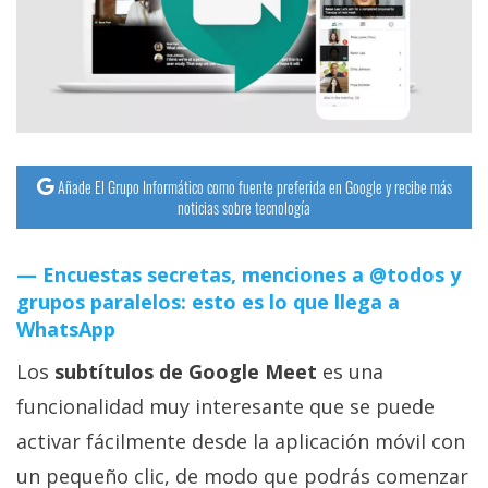
streaming
Operadores
Trucos
y
Tutoriales
Añade El Grupo Informático como fuente preferida en Google y recibe más
noticias sobre tecnología
Ciberseguridad
Encuestas secretas, menciones a @todos y
grupos paralelos: esto es lo que llega a
Sistemas
WhatsApp
operativos
Los
subtítulos de Google Meet
es una
Profesional
funcionalidad muy interesante que se puede
activar fácilmente desde la aplicación móvil con
+
un pequeño clic, de modo que podrás comenzar