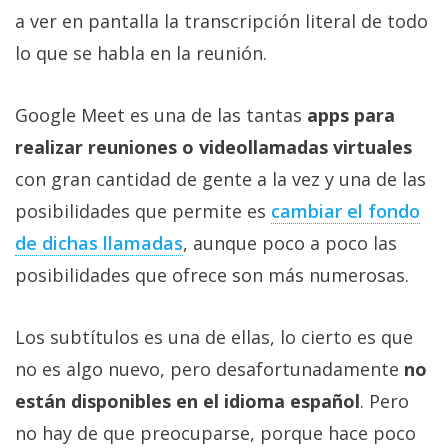
Más
a ver en pantalla la transcripción literal de todo
temas
lo que se habla en la reunión.
Sorteos
Google Meet es una de las tantas
apps para
realizar reuniones o videollamadas virtuales
Foros
con gran cantidad de gente a la vez y una de las
posibilidades que permite es
cambiar el fondo
Contacto
/
de dichas llamadas
, aunque poco a poco las
Sobre
posibilidades que ofrece son más numerosas.
nosotros
/
Los subtítulos es una de ellas, lo cierto es que
Publicidad
/
no es algo nuevo, pero desafortunadamente
no
Cambiar
están disponibles en el idioma español
. Pero
opciones
no hay de que preocuparse, porque hace poco
de