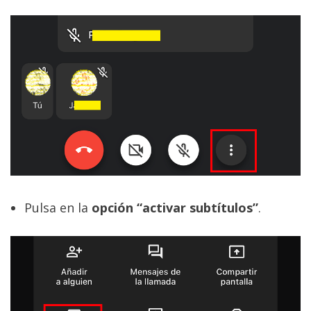
El Grupo
Informático
(CC) 2006-
2026.
Algunos
derechos
reservados
.
Pulsa en la
opción “activar subtítulos”
.