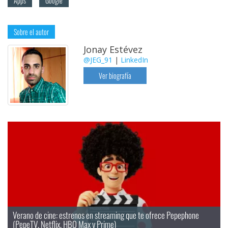
Apps
Google
Sobre el autor
Jonay Estévez
@JEG_91
|
LinkedIn
Ver biografía
Verano de cine: estrenos en streaming que te ofrece Pepephone 
(PepeTV, Netflix, HBO Max y Prime)